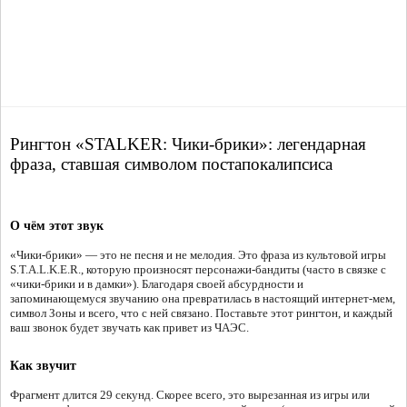
Рингтон «STALKER: Чики-брики»: легендарная
фраза, ставшая символом постапокалипсиса
О чём этот звук
«Чики-брики» — это не песня и не мелодия. Это фраза из культовой игры
S.T.A.L.K.E.R., которую произносят персонажи-бандиты (часто в связке с
«чики-брики и в дамки»). Благодаря своей абсурдности и
запоминающемуся звучанию она превратилась в настоящий интернет-мем,
символ Зоны и всего, что с ней связано. Поставьте этот рингтон, и каждый
ваш звонок будет звучать как привет из ЧАЭС.
Как звучит
Фрагмент длится 29 секунд. Скорее всего, это вырезанная из игры или