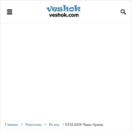
Главная
>
Рингтоны
>
Из игр
>
STALKER Чики–брики