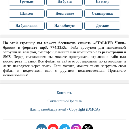
Громкие
На брата
На маму
Шансон
Новогодние
Стандартные
На будильник
На любимую
Детские
На этой странице вы можете бесплатно скачать «STALKER Чики–
брики» в формате mp3, 774.33Kb
. Файл доступен для мгновенной
загрузки на телефон, смартфон, планшет или компьютер
без регистрации и
SMS
. Перед скачиванием вы можете прослушать отрывок онлайн или
посмотреть превью. Все файлы на сайте отсортированы по категориям и
легко находятся через поиск. Если хотите, можете также загрузить свои
файлы и поделиться ими с другими пользователями. Приятного
использования!
Контакты
Соглашение/Правила
Для правообладателей / Copyright (DMCA)