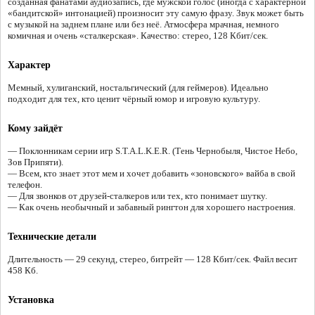
созданная фанатами аудиозапись, где мужской голос (иногда с характерной
«бандитской» интонацией) произносит эту самую фразу. Звук может быть
с музыкой на заднем плане или без неё. Атмосфера мрачная, немного
комичная и очень «сталкерская». Качество: стерео, 128 Кбит/сек.
Характер
Мемный, хулиганский, ностальгический (для геймеров). Идеально
подходит для тех, кто ценит чёрный юмор и игровую культуру.
Кому зайдёт
— Поклонникам серии игр S.T.A.L.K.E.R. (Тень Чернобыля, Чистое Небо,
Зов Припяти).
— Всем, кто знает этот мем и хочет добавить «зоновского» вайба в свой
телефон.
— Для звонков от друзей-сталкеров или тех, кто понимает шутку.
— Как очень необычный и забавный рингтон для хорошего настроения.
Технические детали
Длительность — 29 секунд, стерео, битрейт — 128 Кбит/сек. Файл весит
458 Кб.
Установка