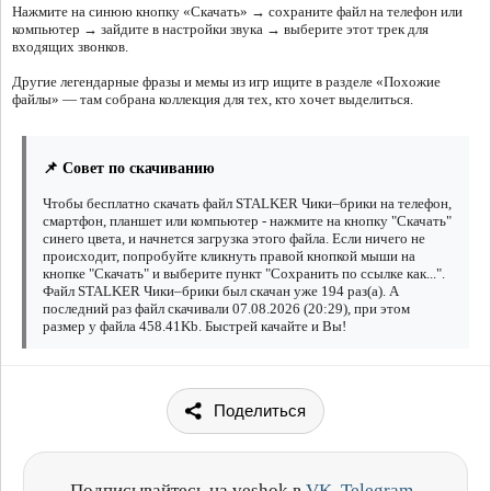
Нажмите на синюю кнопку «Скачать» → сохраните файл на телефон или
компьютер → зайдите в настройки звука → выберите этот трек для
входящих звонков.
Другие легендарные фразы и мемы из игр ищите в разделе «Похожие
файлы» — там собрана коллекция для тех, кто хочет выделиться.
📌 Совет по скачиванию
Чтобы бесплатно скачать файл STALKER Чики–брики на телефон,
смартфон, планшет или компьютер - нажмите на кнопку "Скачать"
синего цвета, и начнется загрузка этого файла. Если ничего не
происходит, попробуйте кликнуть правой кнопкой мыши на
кнопке "Скачать" и выберите пункт "Сохранить по ссылке как...".
Файл STALKER Чики–брики был скачан уже 194 раз(а). А
последний раз файл скачивали 07.08.2026 (20:29), при этом
размер у файла 458.41Kb. Быстрей качайте и Вы!
Поделиться
Подписывайтесь на veshok в
VK
,
Telegram
,