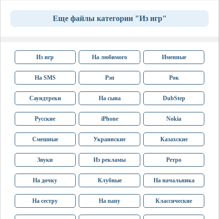
Еще файлы категории "Из игр"
Из игр
На любимого
Именные
На SMS
Рэп
Рок
Саундтреки
На сына
DubStep
Русские
iPhone
Nokia
Смешные
Украинские
Казахские
Звуки
Из рекламы
Ретро
На дочку
Клубные
На начальника
На сестру
На папу
Классические