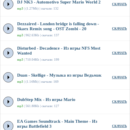
DJ NK3 - Automotivo Super Mario World 2
СКАЧАТЬ
mp3
| (1.27Mb) | скачали: 132
Dezzaired - London bridge is falling down -
Skaex Remix song - OST Zombi - 20
СКАЧАТЬ
mp3
| 962.63Kb | скачали: 137
Disturbed - Decadence - Из игры NFS Most
Wanted
СКАЧАТЬ
mp3
| 710.04Kb | скачали: 199
Duan - Skellige - Музыка из игры Ведьмак
СКАЧАТЬ
mp3
| (1.14Mb) | скачали: 169
DubStep Mix - Из игры Mario
СКАЧАТЬ
mp3
| 561.88Kb | скачали: 127
EA Games Soundtrack - Main Theme - Из
игры Battlefield 3
СКАЧАТЬ