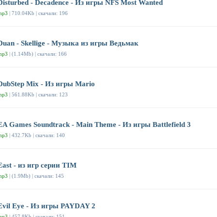
Disturbed - Decadence - Из игры NFS Most Wanted
mp3
| 710.04Kb | скачали: 196
Duan - Skellige - Музыка из игры Ведьмак
mp3
| (1.14Mb) | скачали: 166
DubStep Mix - Из игры Mario
mp3
| 561.88Kb | скачали: 123
EA Games Soundtrack - Main Theme - Из игры Battlefield 3
mp3
| 432.7Kb | скачали: 140
East - из игр серии TIM
mp3
| (1.9Mb) | скачали: 145
Evil Eye - Из игры PAYDAY 2
mp3
| 457.8Kb | скачали: 151