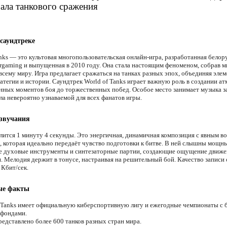
чала танкового сражения
 саундтреке
anks — это культовая многопользовательская онлайн-игра, разработанная белор
rgaming и выпущенная в 2010 году. Она стала настоящим феноменом, собрав 
 всему миру. Игра предлагает сражаться на танках разных эпох, объединяя эле
ратегии и истории. Саундтрек World of Tanks играет важную роль в создании а
нных моментов боя до торжественных побед. Особое место занимает музыка за
ла невероятно узнаваемой для всех фанатов игры.
 звучания
лится 1 минуту 4 секунды. Это энергичная, динамичная композиция с явным в
, которая идеально передаёт чувство подготовки к битве. В ней слышны мощн
е духовые инструменты и синтезаторные партии, создающие ощущение движе
. Мелодия держит в тонусе, настраивая на решительный бой. Качество записи 
 Кбит/сек.
ые факты
 Tanks имеет официальную киберспортивную лигу и ежегодные чемпионаты с
 фондами.
редставлено более 600 танков разных стран мира.