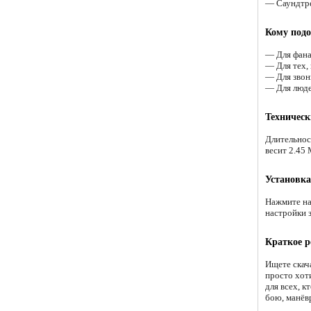
— Саундтре
Кому подо
— Для фана
— Для тех,
— Для звонк
— Для люде
Техническ
Длительнос
весит 2.45 
Установка
Нажмите на
настройки 
Краткое р
Ищете скача
просто хот
для всех, 
бою, манёв