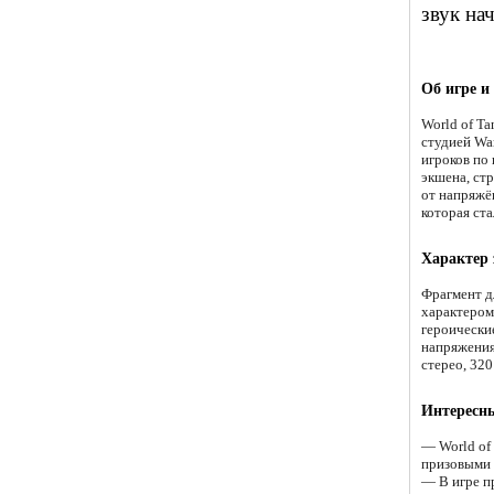
звук на
Об игре и
World of T
студией Wa
игроков по
экшена, ст
от напряжё
которая ста
Характер
Фрагмент д
характером
героически
напряжения
стерео, 320
Интересн
— World of
призовыми
— В игре п