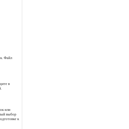
к. Файл
дите в
.
нок или
ьный выбор
одготовке к