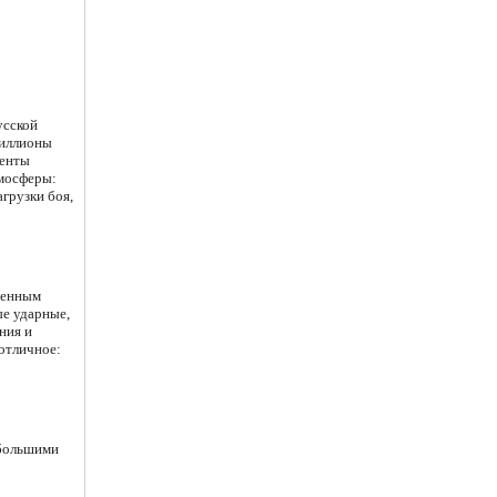
усской
миллионы
менты
тмосферы:
грузки боя,
оенным
ые ударные,
ния и
отличное:
 большими