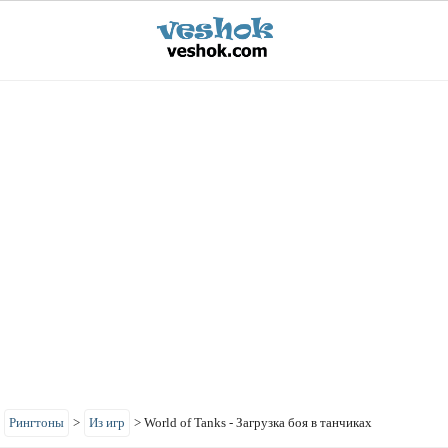
>
Рингтоны
>
Из игр
>
World of Tanks - Загрузка боя в танчиках