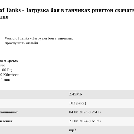
of Tanks - Загрузка боя в танчиках рингтон скачат
тно
World of Tanks - Загрузка боя в танчиках
прослушать онлайн
я о трэке:
reo
4100 Гц
0 Кбит/сек.
04 мин
2.45Mb
102 раз(а)
качивание:
04.08.2026 (12:41)
вления:
21.08.2024 (16:15)
mp3