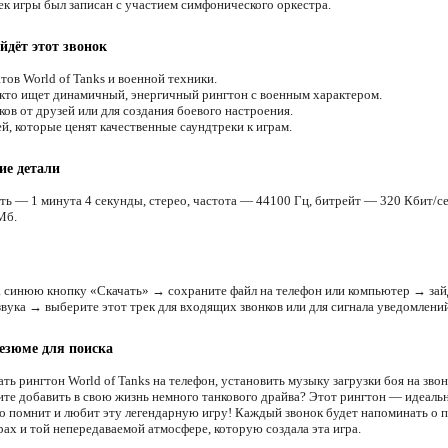
к игры был записан с участием симфонического оркестра.
йдёт этот звонок
тов World of Tanks и военной техники.
 кто ищет динамичный, энергичный рингтон с военным характером.
ов от друзей или для создания боевого настроения.
й, которые ценят качественные саундтреки к играм.
ие детали
ть — 1 минута 4 секунды, стерео, частота — 44100 Гц, битрейт — 320 Кбит/се
Мб.
 синюю кнопку «Скачать» → сохраните файл на телефон или компьютер → зай
звука → выберите этот трек для входящих звонков или для сигнала уведомлений
езюме для поиска
ть рингтон World of Tanks на телефон, установить музыку загрузки боя на зво
ите добавить в свою жизнь немного танкового драйва? Этот рингтон — идеал
кто помнит и любит эту легендарную игру! Каждый звонок будет напоминать о п
рах и той непередаваемой атмосфере, которую создала эта игра.