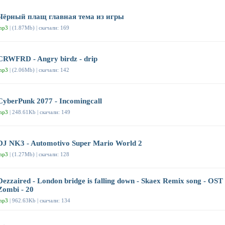
Чёрный плащ главная тема из игры
mp3
| (1.87Mb) | скачали: 169
CRWFRD - Angry birdz - drip
mp3
| (2.06Mb) | скачали: 142
CyberPunk 2077 - Incomingcall
mp3
| 248.61Kb | скачали: 149
DJ NK3 - Automotivo Super Mario World 2
mp3
| (1.27Mb) | скачали: 128
Dezzaired - London bridge is falling down - Skaex Remix song - OST
Zombi - 20
mp3
| 962.63Kb | скачали: 134