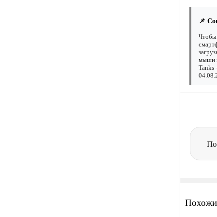
📌 Со
Чтобы 
смартф
загруз
мыши н
Tanks 
04.08.
По
Похожи