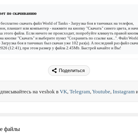
вет по скачиванию
бесплатно скачать файл World of Tanks - Загрузка боя в танчиках на телефон,
он, планшет или компьютер - нажмите на кнопку "Скачать" синего цвета, и нач
ка этого файла. Если ничего не происходит, попробуйте кликнуть правой кнопк
а кнопке "Скачать" и выберите пункт "Сохранить по ссылке как...". Файл World
- Загрузка боя в танчиках был скачан уже 102 раз(а). А последний раз файл ска
2026 (12:41), при этом размер у файла 2.45Mb. Быстрей качайте и Вы!
Поделиться
дписывайтесь на veshok в
VK
,
Telegram
,
Youtube
,
Instagram
е файлы