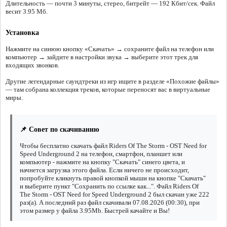
Длительность — почти 3 минуты, стерео, битрейт — 192 Кбит/сек. Файл
весит 3.95 Мб.
Установка
Нажмите на синюю кнопку «Скачать» → сохраните файл на телефон или
компьютер → зайдите в настройки звука → выберите этот трек для
входящих звонков.
Другие легендарные саундтреки из игр ищите в разделе «Похожие файлы»
— там собрана коллекция треков, которые переносят вас в виртуальные
миры.
📌 Совет по скачиванию
Чтобы бесплатно скачать файл Riders Of The Storm - OST Need for
Speed Underground 2 на телефон, смартфон, планшет или
компьютер - нажмите на кнопку "Скачать" синего цвета, и
начнется загрузка этого файла. Если ничего не происходит,
попробуйте кликнуть правой кнопкой мыши на кнопке "Скачать"
и выберите пункт "Сохранить по ссылке как...". Файл Riders Of
The Storm - OST Need for Speed Underground 2 был скачан уже 222
раз(а). А последний раз файл скачивали 07.08.2026 (00:30), при
этом размер у файла 3.95Mb. Быстрей качайте и Вы!