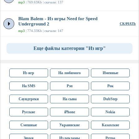
mp3
| 769.63Kb | скачали: 137
Blam Balem - Из игры Need for Speed
Underground 2
СКАЧАТЬ
mp3
| 774.33Kb | скачали: 147
Еще файлы категории "Из игр"
Из игр
На любимого
Именные
На SMS
Рэп
Рок
Саундтреки
На сына
DubStep
Русские
iPhone
Nokia
Смешные
Украинские
Казахские
Звуки
Из рекламы
Ретро