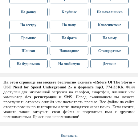
На дочку
Клубные
На начальника
На сестру
На папу
Классические
Громкие
На брата
На маму
Шансон
Новогодние
Стандартные
На будильник
На любимую
Детские
На этой странице вы можете бесплатно скачать «Riders Of The Storm -
OST Need for Speed Underground 2» в формате mp3, 774.33Kb
. Файл
доступен для мгновенной загрузки на телефон, смартфон, планшет или
компьютер
без регистрации и SMS
. Перед скачиванием вы можете
прослушать отрывок онлайн или посмотреть превью. Все файлы на сайте
отсортированы по категориям и легко находятся через поиск. Если хотите,
можете также загрузить свои файлы и поделиться ими с другими
пользователями. Приятного использования!
Контакты