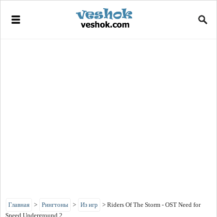
Главная
>
Рингтоны
>
Из игр
>
Riders Of The Storm - OST Need for
Speed Underground 2