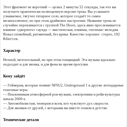
Этот фрагмент не короткий — целых 2 минуты 52 секунды, так что вы
получаете практически полноценную версию трека. Вы услышите
узнаваемое, тягучее гитарное соло, которое создаёт то самое
меланхоличное, но при этом драйвовое настроение. Название трека не
случайно перекликается с группой The Doors, здесь явно прослеживается
влияние «дверного» саунда — мистическая, плавная, «ночная» мелодия.
Вокал спокойный, ритмичный, без крика. Качество хорошее: стерео, 192
Кбит/сек.
Характер
Ночной, мечтательный, но при этом гонщицкий. Эта музыка идеально
подходит и для звонка, и для фона во время прогулки.
Кому зайдёт
— Геймерам, которые помнят NFSU2, Underground 1 и другие легендарные
гоночные игры.
— Поклонникам атмосферной рок-музыки, электроники и рейв-культуры
начала 2000-х.
— Автомобилистам, тюнерам и всем, кто чувствует дух скорости.
— Для звонков от друзей, с которыми вы вместе гоняли в детстве.
Технические детали