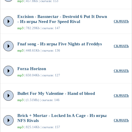
mp3
| 457.8Kb | скачали: 153
Excision - Bassnectar - Destroid 6 Put It Down
- Из игры Need For Speed Rival
СКАЧАТЬ
mp3
| 782.29Kb | скачали: 147
Fnaf song - Из игры Five Nights at Freddys
СКАЧАТЬ
mp3
| 448.61Kb | скачали: 136
Forza Horizon
СКАЧАТЬ
mp3
| 650.04Kb | скачали: 127
Bullet For My Valentine - Hand of blood
СКАЧАТЬ
mp3
| (1.51Mb) | скачали: 146
Brick + Mortar - Locked In A Cage - Из игры
NFS Rivals
СКАЧАТЬ
mp3
| 825.14Kb | скачали: 157