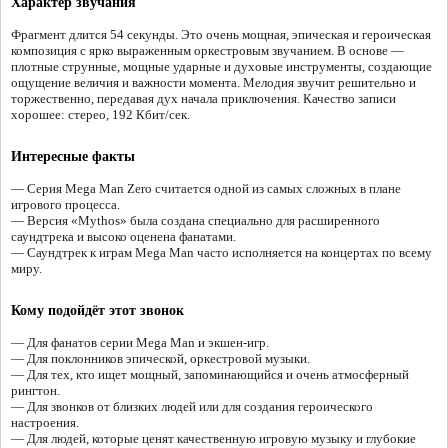
Характер звучания
Фрагмент длится 54 секунды. Это очень мощная, эпическая и героическая
композиция с ярко выраженным оркестровым звучанием. В основе —
плотные струнные, мощные ударные и духовые инструменты, создающие
ощущение величия и важности момента. Мелодия звучит решительно и
торжественно, передавая дух начала приключения. Качество записи
хорошее: стерео, 192 Кбит/сек.
Интересные факты
— Серия Mega Man Zero считается одной из самых сложных в плане
игрового процесса.
— Версия «Mythos» была создана специально для расширенного
саундтрека и высоко оценена фанатами.
— Саундтрек к играм Mega Man часто исполняется на концертах по всему
миру.
Кому подойдёт этот звонок
— Для фанатов серии Mega Man и экшен-игр.
— Для поклонников эпической, оркестровой музыки.
— Для тех, кто ищет мощный, запоминающийся и очень атмосферный
рингтон.
— Для звонков от близких людей или для создания героического
настроения.
— Для людей, которые ценят качественную игровую музыку и глубокие