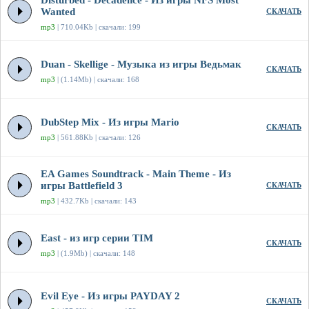
Disturbed - Decadence - Из игры NFS Most
Wanted
СКАЧАТЬ
mp3
| 710.04Kb | скачали: 199
Duan - Skellige - Музыка из игры Ведьмак
СКАЧАТЬ
mp3
| (1.14Mb) | скачали: 168
DubStep Mix - Из игры Mario
СКАЧАТЬ
mp3
| 561.88Kb | скачали: 126
EA Games Soundtrack - Main Theme - Из
игры Battlefield 3
СКАЧАТЬ
mp3
| 432.7Kb | скачали: 143
East - из игр серии TIM
СКАЧАТЬ
mp3
| (1.9Mb) | скачали: 148
Evil Eye - Из игры PAYDAY 2
СКАЧАТЬ