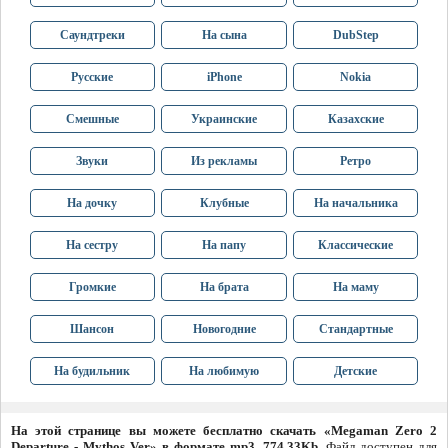
Саундтреки
На сына
DubStep
Русские
iPhone
Nokia
Смешные
Украинские
Казахские
Звуки
Из рекламы
Ретро
На дочку
Клубные
На начальника
На сестру
На папу
Классические
Громкие
На брата
На маму
Шансон
Новогодние
Стандартные
На будильник
На любимую
Детские
На этой странице вы можете бесплатно скачать «Megaman Zero 2
Departure - Mythos Ver» в формате mp3, 774.33Kb
. Файл доступен для