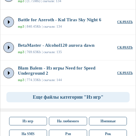
mp3
| (1.75Mb) | скачали: 134
Battle for Azeroth - Kul Tiras Sky Night 6
СКАЧАТЬ
mp3
| 840.45Kb | скачали: 134
BetaMaster - Alcohol120 aurora dawn
СКАЧАТЬ
mp3
| 769.63Kb | скачали: 135
Blam Balem - Из игры Need for Speed
Underground 2
СКАЧАТЬ
mp3
| 774.33Kb | скачали: 144
Еще файлы категории "Из игр"
Из игр
На любимого
Именные
На SMS
Рэп
Рок