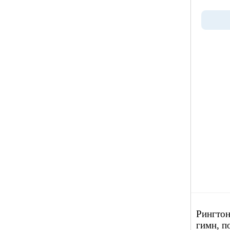
Рингто
гимн, 