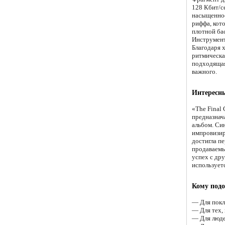
128 Кбит/се
насыщенное
риффа, кот
плотной ба
Инструмент
Благодаря 
ритмическа
подходящая 
важного.
Интересны
«The Final
предназнач
альбом. Си
импровизиро
достигла пе
продаваемых
успех с др
использует
Кому подо
— Для покл
— Для тех,
— Для люде