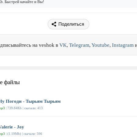
b. Быстрей качайте и Вы!
Поделиться
дписывайтесь на veshok в
VK
,
Telegram
,
Youtube
,
Instagram
е файлы
Ну Погоди - Тырьям Тырьям
mp3
| 739.84Kb | скачали: 413
Valerie - Joy
mp3
| (1.19Mb) | скачали: 596