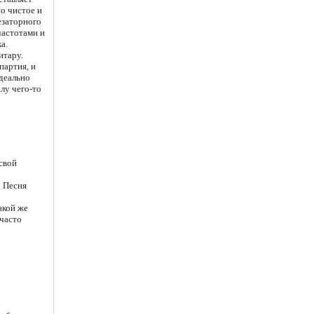
но чистое и
езаторного
частотами и
а.
итару.
партия, и
деально
алу чего-то
свой
. Песня
акой же
 часто