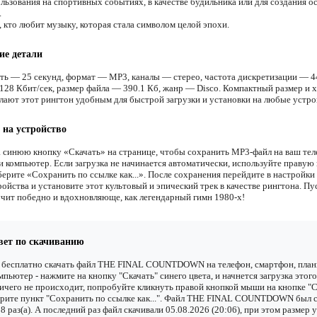
льзования на спортивных событиях, в качестве будильника или для создания о
.
 кто любит музыку, которая стала символом целой эпохи.
ие детали
ть — 25 секунд, формат — MP3, каналы — стерео, частота дискретизации — 4
128 Кбит/сек, размер файла — 390.1 Кб, жанр — Disco. Компактный размер и 
елают этот рингтон удобным для быстрой загрузки и установки на любые устро
 на устройство
 синюю кнопку «Скачать» на странице, чтобы сохранить MP3-файл на ваш тел
и компьютер. Если загрузка не начинается автоматически, используйте правую
ерите «Сохранить по ссылке как...». После сохранения перейдите в настройки 
ойства и установите этот культовый и эпический трек в качестве рингтона. Пу
учит победно и вдохновляюще, как легендарный гимн 1980-х!
вет по скачиванию
 бесплатно скачать файл THE FINAL COUNTDOWN на телефон, смартфон, пла
мпьютер - нажмите на кнопку "Скачать" синего цвета, и начнется загрузка этого
ичего не происходит, попробуйте кликнуть правой кнопкой мыши на кнопке "С
рите пункт "Сохранить по ссылке как...". Файл THE FINAL COUNTDOWN был 
8 раз(а). А последний раз файл скачивали 05.08.2026 (20:06), при этом размер 