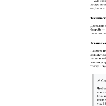
— Для испо
настроения
— Для всех,
Техническ
Длительнос
битрейт — 
качество д
Установка
Нажмите на
планшет ил
мыши и выб
вашего устр
телефон зв
📌 Со
Чтобы
или ко
Если н
и выбе
уже 33