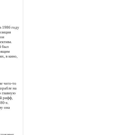
в 1986 году
озиция
жои
ектива.
й был
тоящим
х, в кино,
е чего-то
корабле на
о главную
й рифф,
80-х.
му она
ставляет