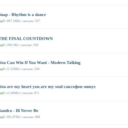
Snap - Rhythm is a dance
mp3
| 997.18Kb | скачали: 537
THE FINAL COUNTDOWN
mp3
| 390.1Kb | скачали: 338
You Can Win If You Want - Modern Talking
mp3
| (1.32Mb) | скачали: 538
You are my heart you are my soul саксофон минус
mp3
| (1.48Mb) | скачали: 871
Sandra - Ill Never Be
mp3
| 901.87Kb | скачали: 489