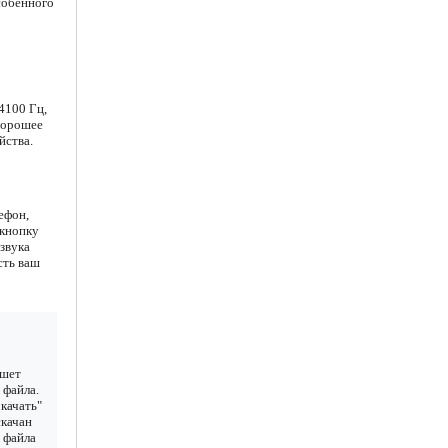
собенного
4100 Гц,
хорошее
йства.
ефон,
 кнопку
звука
сть ваш
ншет
 файла.
качать"
скачан
у файла