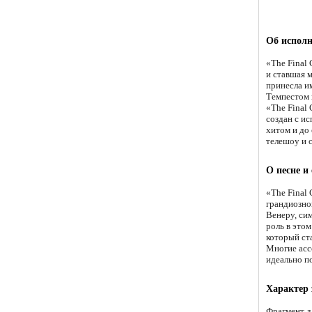
Об исполн
«The Final
и ставшая 
принесла и
Темпестом 
«The Final
создан с и
хитом и до 
телешоу и 
О песне и
«The Final
грандиозног
Венеру, си
роль в это
который ста
Многие асс
идеально п
Характер
Фрагмент д