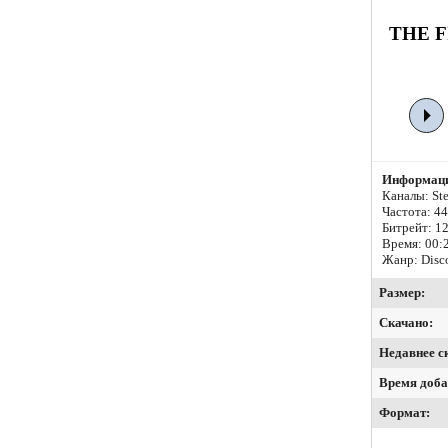
THE F
Информаци
Каналы: Ste
Частота: 4
Битрейт:
12
Время: 00:
Жанр: Disc
Размер:
Скачано:
Недавнее с
Время доба
Формат: