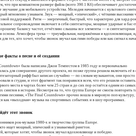
к, что при компактном размере файла (всего 390.1 Кб) обеспечивает достаточ
 звучание для мобильного устройства. Мелодия начинается с культового синт
орый мгновенно узнаваем. Звук — мощный, «эпический», с чёткими высокими 
совой поддержкой. Ритм — энергичный, быстрый, что характерно для хард-рок
альное сопровождение включает в себя синтезаторы, мощные ударные и бас-г
хорошему балансу частот, отчётливо слышны все элементы — и синтезаторная 
я основа. Атмосфера трека — триумфальная, напряжённая и вдохновляющая, и
для тех, кто хочет, чтобы звонок звучал как гимн победы или как сигнал к нач
е факты о песне и её создании
 Countdown» была написана Джои Темпестом в 1985 году и первоначально
алась для совершенно другого проекта, но позже группа решила включить её в 
нтезаторный рифф был записан случайно — по словам музыкантов, они просто
вали в студии, и этот фрагмент так понравился всем, что его решили оставить
рвого места в чартах более чем 25 стран и до сих пор остаётся одним из самых
 синглов в истории. Несмотря на то, что группа Europe не смогла повторить т
угими песнями, «The Final Countdown» прочно вошла в мировую поп-культуру,
ся как «выходная» музыка на спортивных событиях и в шоу-программах.
йдёт этот звонок
онников рок-музыки 1980-х и творчества группы Europe.
 кто ищет мощный, эпический и узнаваемый рингтон.
й, которые хотят, чтобы звонок звучал вдохновляюще и победно.