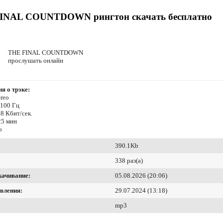
INAL COUNTDOWN рингтон скачать бесплатно
THE FINAL COUNTDOWN
прослушать онлайн
я о трэке:
reo
4100 Гц
8 Кбит/сек.
25 мин
o
390.1Kb
338 раз(а)
качивание:
05.08.2026 (20:06)
вления:
29.07.2024 (13:18)
mp3