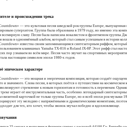
ителе и происхождении трека
 Countdown» — это культовая песня шведской рок-группы Europe, выпущенная 
мировым суперхитом. Группа была образована в 1979 году, но именно эта комп
м всемирную славу. Песня была написана вокалистом и фронтменом группы Д
и вошла в одноимённый альбом, который стал самым успешным в истории колл
 Countdown» известна своим запоминающимся синтезаторным риффом, которы
спользованием клавишных Yamaha TX-816 и Roland JX-8P. Этот рифф стал нас
сих пор узнаваем во всём мире. Песня часто звучит на спортивных мероприятия
стала настоящим символом эпохи 1980-х годов.
 её эпическом характере
 Countdown» — это мощная и энергичная композиция, которая создаёт ощущени
о и значимого. Слова песни, в которых поётся о путешествии на космическом 
мволизируют стремление к новым горизонтам и готовность к переменам. Однак
м треке играет её инструментальная часть, особенно легендарный синтезаторны
л визитной карточкой не только группы Europe, но и всей эпохи рок-музыки 19
оциируют эту мелодию с напряжёнными и драматическими моментами, поэто
одходит для тех, кто хочет, чтобы звонок звучал победно и вдохновляюще.
 звучания
лится 25 секунд и выполнен в формате стерео с частотой 44100 Гц. Битрейт со