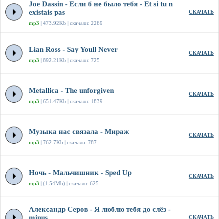
Joe Dassin - Если б не было тебя - Et si tu n
existais pas
СКАЧАТЬ
mp3
| 473.92Kb | скачали: 2269
Lian Ross - Say Youll Never
СКАЧАТЬ
mp3
| 892.21Kb | скачали: 725
Metallica - The unforgiven
СКАЧАТЬ
mp3
| 651.47Kb | скачали: 1839
Музыка нас связала - Мираж
СКАЧАТЬ
mp3
| 762.7Kb | скачали: 787
Ночь - Мальчишник - Sped Up
СКАЧАТЬ
mp3
| (1.54Mb) | скачали: 625
Александр Серов - Я люблю тебя до слёз -
minus
СКАЧАТЬ