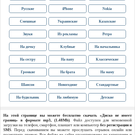
Русские
iPhone
Nokia
Смешные
Украинские
Казахские
Звуки
Из рекламы
Ретро
На дочку
Клубные
На начальника
На сестру
На папу
Классические
Громкие
На брата
На маму
Шансон
Новогодние
Стандартные
На будильник
На любимую
Детские
На этой странице вы можете бесплатно скачать «Диско не имеет
границ» в формате mp3, (1.48Mb)
. Файл доступен для мгновенной
загрузки на телефон, смартфон, планшет или компьютер
без регистрации и
SMS
. Перед скачиванием вы можете прослушать отрывок онлайн или
посмотреть превью. Все файлы на сайте отсортированы по категориям и