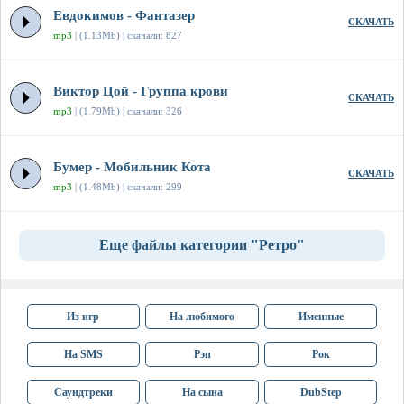
Евдокимов - Фантазер
СКАЧАТЬ
mp3
| (1.13Mb) | скачали: 827
Виктор Цой - Группа крови
СКАЧАТЬ
mp3
| (1.79Mb) | скачали: 326
Бумер - Мобильник Кота
СКАЧАТЬ
mp3
| (1.48Mb) | скачали: 299
Еще файлы категории "Ретро"
Из игр
На любимого
Именные
На SMS
Рэп
Рок
Саундтреки
На сына
DubStep