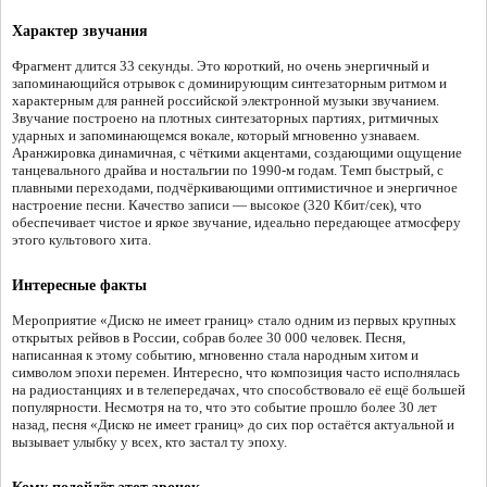
Характер звучания
Фрагмент длится 33 секунды. Это короткий, но очень энергичный и
запоминающийся отрывок с доминирующим синтезаторным ритмом и
характерным для ранней российской электронной музыки звучанием.
Звучание построено на плотных синтезаторных партиях, ритмичных
ударных и запоминающемся вокале, который мгновенно узнаваем.
Аранжировка динамичная, с чёткими акцентами, создающими ощущение
танцевального драйва и ностальгии по 1990-м годам. Темп быстрый, с
плавными переходами, подчёркивающими оптимистичное и энергичное
настроение песни. Качество записи — высокое (320 Кбит/сек), что
обеспечивает чистое и яркое звучание, идеально передающее атмосферу
этого культового хита.
Интересные факты
Мероприятие «Диско не имеет границ» стало одним из первых крупных
открытых рейвов в России, собрав более 30 000 человек. Песня,
написанная к этому событию, мгновенно стала народным хитом и
символом эпохи перемен. Интересно, что композиция часто исполнялась
на радиостанциях и в телепередачах, что способствовало её ещё большей
популярности. Несмотря на то, что это событие прошло более 30 лет
назад, песня «Диско не имеет границ» до сих пор остаётся актуальной и
вызывает улыбку у всех, кто застал ту эпоху.