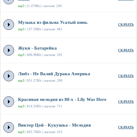
mp3
| (1.47Mb) | скачали: 240
Музыка из фильма Усатый нянь
СКАЧАТЬ
mp3
| 137.59Kb | скачали: 481
Жуки - Батарейка
СКАЧАТЬ
mp3
| 606.98Kb | скачали: 291
Любэ - Не Валяй Дурака Америка
СКАЧАТЬ
mp3
| 951.27Kb | скачали: 290
Красивая мелодия из 80-х - Lily Was Here
СКАЧАТЬ
mp3
| 614.33Kb | скачали: 711
Виктор Цой - Кукушка - Мелодия
СКАЧАТЬ
mp3
| 645.76Kb | скачали: 415