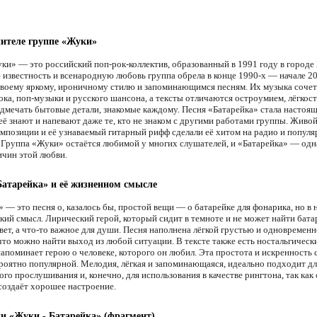
ителе группе «Жуки»
ки» — это российский поп-рок-коллектив, образованный в 1991 году в городе 
известность и всенародную любовь группа обрела в конце 1990-х — начале 20
своему яркому, ироничному стилю и запоминающимся песням. Их музыка сочета
ока, поп-музыки и русского шансона, а тексты отличаются остроумием, лёгкос
дмечать бытовые детали, знакомые каждому. Песня «Батарейка» стала настоя
её знают и напевают даже те, кто не знаком с другими работами группы. Живой
омпозиции и её узнаваемый гитарный рифф сделали её хитом на радио и попул
 Группа «Жуки» остаётся любимой у многих слушателей, и «Батарейка» — одн
ичин этой любви.
Батарейка» и её жизненном смысле
 — это песня о, казалось бы, простой вещи — о батарейке для фонарика, но в 
окий смысл. Лирический герой, который сидит в темноте и не может найти бата
вет, а что-то важное для души. Песня наполнена лёгкой грустью и одновремен
что можно найти выход из любой ситуации. В тексте также есть ностальгичес
напоминает герою о человеке, которого он любил. Эта простота и искренность 
роятно популярной. Мелодия, лёгкая и запоминающаяся, идеально подходит дл
го прослушивания и, конечно, для использования в качестве рингтона, так как
создаёт хорошее настроение.
ни «Жуки - Батарейка» (фрагмент)