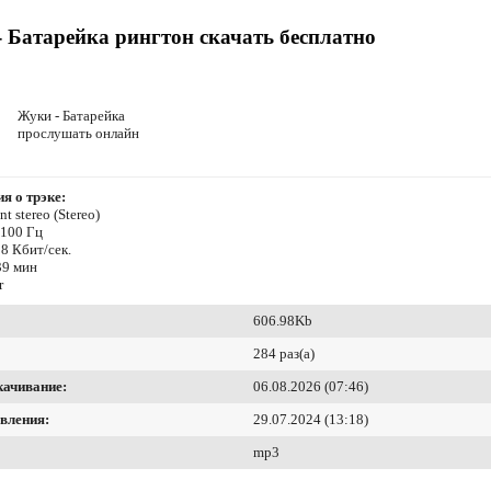
 Батарейка рингтон скачать бесплатно
Жуки - Батарейка
прослушать онлайн
я о трэке:
t stereo (Stereo)
4100 Гц
8 Кбит/сек.
39 мин
r
606.98Kb
284 раз(а)
качивание:
06.08.2026 (07:46)
вления:
29.07.2024 (13:18)
mp3