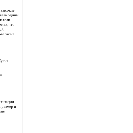
а высокие
стала одним
шатели
есно, что
ой
валась в
Жуки».
я.
ретизации —
 размер и
бые