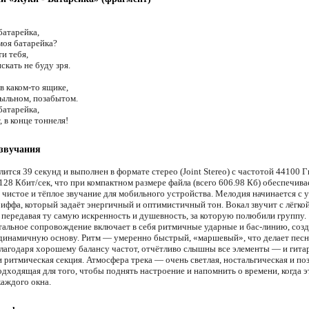
батарейка,
моя батарейка?
и тебя,
скать не буду зря.
в каком-то ящике,
пыльном, позабытом.
батарейка,
, в конце тоннеля!
 звучания
ится 39 секунд и выполнен в формате стерео (Joint Stereo) с частотой 44100 Г
128 Кбит/сек, что при компактном размере файла (всего 606.98 Кб) обеспечива
 чистое и тёплое звучание для мобильного устройства. Мелодия начинается с 
риффа, который задаёт энергичный и оптимистичный тон. Вокал звучит с лёгко
 передавая ту самую искренность и душевность, за которую полюбили группу.
альное сопровождение включает в себя ритмичные ударные и бас-линию, со
динамичную основу. Ритм — умеренно быстрый, «маршевый», что делает пес
Благодаря хорошему балансу частот, отчётливо слышны все элементы — и гит
 ритмическая секция. Атмосфера трека — очень светлая, ностальгическая и по
одходящая для того, чтобы поднять настроение и напомнить о времени, когда э
каждого окна.