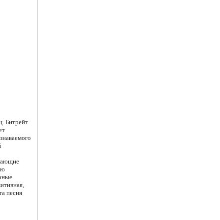
ц. Битрейт
ет
узнаваемого
й
здающие
ню
арные
зитивная,
та песня