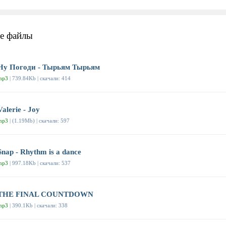
е файлы
Ну Погоди - Тырьям Тырьям
mp3
| 739.84Kb | скачали: 414
Valerie - Joy
mp3
| (1.19Mb) | скачали: 597
Snap - Rhythm is a dance
mp3
| 997.18Kb | скачали: 537
THE FINAL COUNTDOWN
mp3
| 390.1Kb | скачали: 338