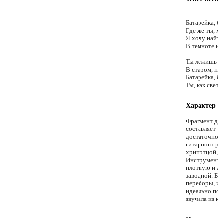
Батарейка, 
Где же ты, 
Я хочу найт
В темноте и
Ты лежишь 
В старом, 
Батарейка, 
Ты, как свет
Характер
Фрагмент дл
составляет 
достаточно
гитарного 
хрипотцой,
Инструмент
плотную и 
заводной. 
переборы, и
идеально п
звучала из 