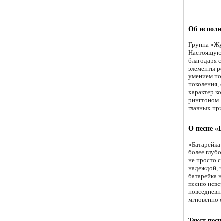
Об исполн
Группа «Жу
Настоящую 
благодаря 
элементы р
умением по
поколения, 
характер к
рингтоном.
главных пр
О песне «
«Батарейка»
более глуб
не просто с
надеждой, 
батарейка 
песню неве
повседневно
мгновенно 
Текст пес