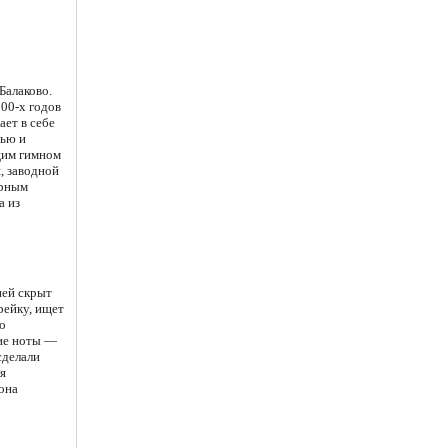
Балаково.
00-х годов
ет в себе
тью и
щим гимном
, заводной
ярным
а из
ней скрыт
рейку, ищет
но
кие ноты —
сделали
я
 она