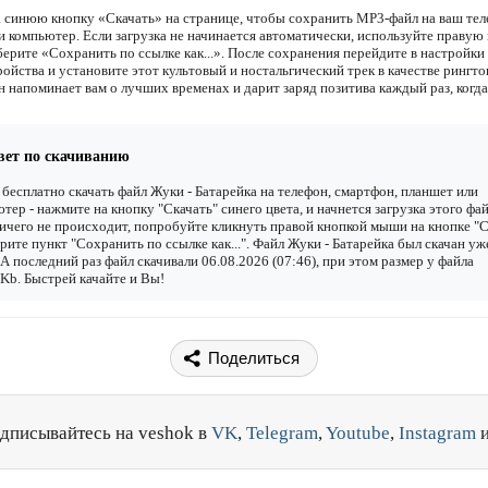
 синюю кнопку «Скачать» на странице, чтобы сохранить MP3-файл на ваш тел
и компьютер. Если загрузка не начинается автоматически, используйте правую
ерите «Сохранить по ссылке как...». После сохранения перейдите в настройки 
ойства и установите этот культовый и ностальгический трек в качестве рингто
н напоминает вам о лучших временах и дарит заряд позитива каждый раз, когда
вет по скачиванию
бесплатно скачать файл Жуки - Батарейка на телефон, смартфон, планшет или
тер - нажмите на кнопку "Скачать" синего цвета, и начнется загрузка этого фай
ичего не происходит, попробуйте кликнуть правой кнопкой мыши на кнопке "С
рите пункт "Сохранить по ссылке как...". Файл Жуки - Батарейка был скачан уж
. А последний раз файл скачивали 06.08.2026 (07:46), при этом размер у файла
Kb. Быстрей качайте и Вы!
Поделиться
дписывайтесь на veshok в
VK
,
Telegram
,
Youtube
,
Instagram