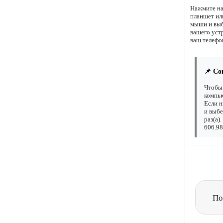
Нажмите на
планшет ил
мыши и выб
вашего устр
ваш телефо
📌 Со
Чтобы 
компью
Если н
и выбе
раз(а)
606.98
По