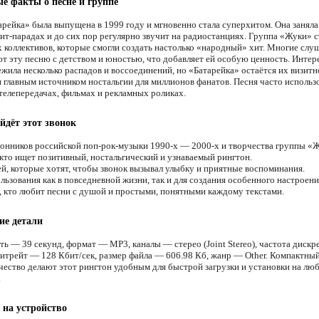
е факты о песне и группе
арейка» была выпущена в 1999 году и мгновенно стала суперхитом. Она занял
хит-парадах и до сих пор регулярно звучит на радиостанциях. Группа «Жуки» 
х коллективов, которые смогли создать настолько «народный» хит. Многие слу
т эту песню с детством и юностью, что добавляет ей особую ценность. Интер
ежила несколько распадов и воссоединений, но «Батарейка» остаётся их визитн
и главным источником ностальгии для миллионов фанатов. Песня часто использо
телепередачах, фильмах и рекламных роликах.
йдёт этот звонок
онников российской поп-рок-музыки 1990-х — 2000-х и творчества группы «
 кто ищет позитивный, ностальгический и узнаваемый рингтон.
й, которые хотят, чтобы звонок вызывал улыбку и приятные воспоминания.
льзования как в повседневной жизни, так и для создания особенного настроени
, кто любит песни с душой и простыми, понятными каждому текстами.
ие детали
ть — 39 секунд, формат — MP3, каналы — стерео (Joint Stereo), частота диск
битрейт — 128 Кбит/сек, размер файла — 606.98 Кб, жанр — Other. Компактный
чество делают этот рингтон удобным для быстрой загрузки и установки на лю
.
 на устройство