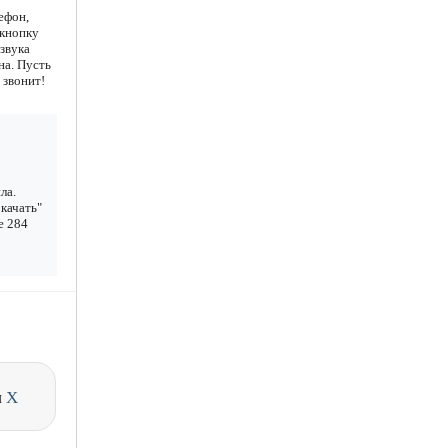
ефон,
 кнопку
звука
на. Пусть
 звонит!
ла.
качать"
е 284
и
X