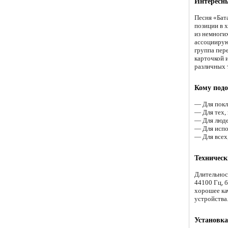
Интересны
Песня «Бат
позиции в 
из немноги
ассоциирую
группа пер
карточкой 
различных 
Кому подо
— Для покл
— Для тех,
— Для люде
— Для испо
— Для всех
Техническ
Длительнос
44100 Гц, 
хорошее ка
устройства
Установка