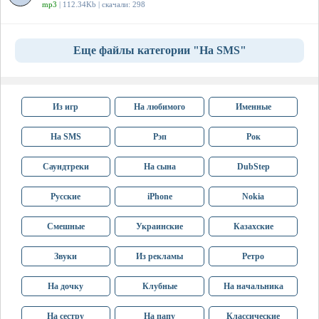
mp3
| 112.34Kb | скачали: 298
Еще файлы категории "На SMS"
Из игр
На любимого
Именные
На SMS
Рэп
Рок
Саундтреки
На сына
DubStep
Русские
iPhone
Nokia
Смешные
Украинские
Казахские
Звуки
Из рекламы
Ретро
На дочку
Клубные
На начальника
На сестру
На папу
Классические