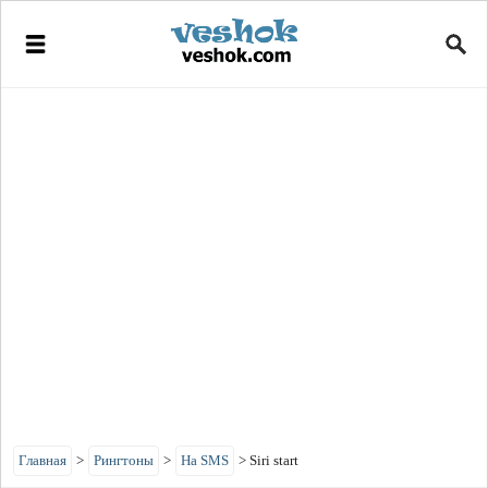
Главная
>
Рингтоны
>
На SMS
>
Siri start