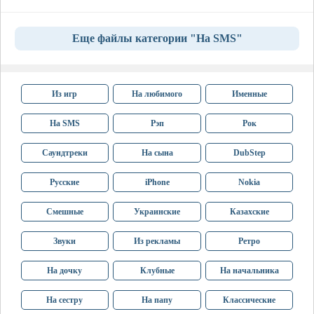
Еще файлы категории "На SMS"
Из игр
На любимого
Именные
На SMS
Рэп
Рок
Саундтреки
На сына
DubStep
Русские
iPhone
Nokia
Смешные
Украинские
Казахские
Звуки
Из рекламы
Ретро
На дочку
Клубные
На начальника
На сестру
На папу
Классические