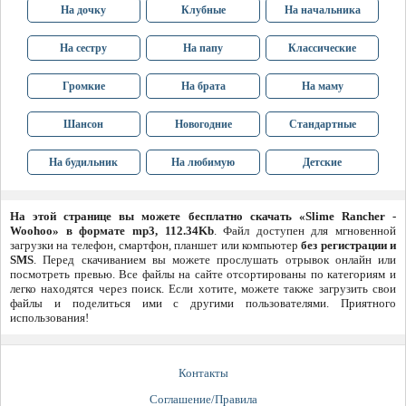
На дочку
Клубные
На начальника
На сестру
На папу
Классические
Громкие
На брата
На маму
Шансон
Новогодние
Стандартные
На будильник
На любимую
Детские
На этой странице вы можете бесплатно скачать «Slime Rancher -
Woohoo» в формате mp3, 112.34Kb
. Файл доступен для мгновенной
загрузки на телефон, смартфон, планшет или компьютер
без регистрации и
SMS
. Перед скачиванием вы можете прослушать отрывок онлайн или
посмотреть превью. Все файлы на сайте отсортированы по категориям и
легко находятся через поиск. Если хотите, можете также загрузить свои
файлы и поделиться ими с другими пользователями. Приятного
использования!
Контакты
Соглашение/Правила