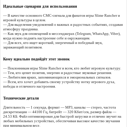
Идеальные сценарии для использования
— В качестве основного СМС-сигнала для фанатов игры Slime Rancher и
игровой культуры в целом.
— Для выделения уведомлений о важных и радостных событиях, создавая
атмосферу праздника.
— Как звук для оповещений в мессенджерах (Telegram, WhatsApp, Viber),
когда нужно поднять настроение себе и окружающим.
— Для всех, кто ищет короткий, энергичный и победный звук,
заряжающий позитивом.
Кому идеально подойдёт этот звонок
— Поклонникам игры Slime Rancher и всем, кто любит игровую культуру.
— Тем, кто ценит позитив, энергию и радостные звуковые решения.
— Любителям ярких, запоминающихся и эмоциональных сигналов.
— Всем, кто хочет добавить своему устройству нотку игрового духа,
победы и отличного настроения.
Технические детали
Длительность — 1 секунда, формат — MP3, каналы — стерео, частота
дискретизации — 44100 Гц, битрейт — 320 Кбит/сек, размер файла —
24.53 КБ. Файл оптимизирован для быстрой загрузки и отлично звучит на
любых мобильных устройствах, обеспечивая высокое качество звучания
при минимальном весе.