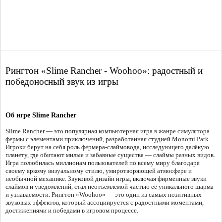
Рингтон «Slime Rancher - Woohoo»: радостный и
победоносный звук из игры
Об игре Slime Rancher
Slime Rancher — это популярная компьютерная игра в жанре симулятора
фермы с элементами приключений, разработанная студией Monomi Park.
Игроки берут на себя роль фермера-слаймовода, исследующего далёкую
планету, где обитают милые и забавные существа — слаймы разных видов.
Игра полюбилась миллионам пользователей по всему миру благодаря
своему яркому визуальному стилю, умиротворяющей атмосфере и
необычной механике. Звуковой дизайн игры, включая фирменные звуки
слаймов и уведомлений, стал неотъемлемой частью её уникального шарма
и узнаваемости. Рингтон «Woohoo» — это один из самых позитивных
звуковых эффектов, который ассоциируется с радостными моментами,
достижениями и победами в игровом процессе.