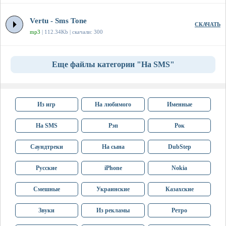
Vertu - Sms Tone
СКАЧАТЬ
mp3
| 112.34Kb | скачали: 300
Еще файлы категории "На SMS"
Из игр
На любимого
Именные
На SMS
Рэп
Рок
Саундтреки
На сына
DubStep
Русские
iPhone
Nokia
Смешные
Украинские
Казахские
Звуки
Из рекламы
Ретро