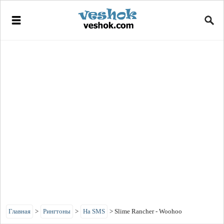
Главная
>
Рингтоны
>
На SMS
>
Slime Rancher - Woohoo