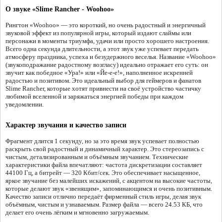
О звуке «Slime Rancher - Woohoo»
Рингтон «Woohoo» — это короткий, но очень радостный и энергичный
звуковой эффект из популярной игры, который издают слаймы или
персонажи в моменты триумфа, удачи или просто хорошего настроения.
Всего одна секунда длительности, а этот звук уже успевает передать
атмосферу праздника, успеха и безудержного веселья. Название «Woohoo»
(звукоподражание радостному возгласу) идеально отражает его суть: он
звучит как победное «Ура!» или «Йе-е-е!», наполненное искренней
радостью и позитивом. Это идеальный выбор для геймеров и фанатов
Slime Rancher, которые хотят привнести на своё устройство частичку
любимой вселенной и заряжаться энергией победы при каждом
уведомлении.
Характер звучания и качество записи
Фрагмент длится 1 секунду, но за это время звук успевает полностью
раскрыть свой радостный и динамичный характер. Это стереозапись с
чистым, детализированным и объёмным звучанием. Технические
характеристики файла впечатляют: частота дискретизации составляет
44100 Гц, а битрейт — 320 Кбит/сек. Это обеспечивает насыщенное,
яркое звучание без малейших искажений, с акцентом на высокие частоты,
которые делают звук «звенящим», запоминающимся и очень позитивным.
Качество записи отлично передаёт фирменный стиль игры, делая звук
объёмным, чистым и узнаваемым. Размер файла — всего 24.53 КБ, что
делает его очень лёгким и мгновенно загружаемым.