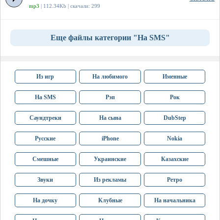
mp3
| 112.34Kb | скачали: 299
Еще файлы категории "На SMS"
Из игр
На любимого
Именные
На SMS
Рэп
Рок
Саундтреки
На сына
DubStep
Русские
iPhone
Nokia
Смешные
Украинские
Казахские
Звуки
Из рекламы
Ретро
На дочку
Клубные
На начальника