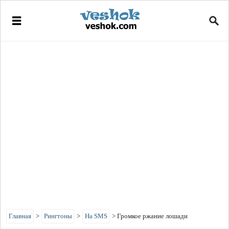
Главная
>
Рингтоны
>
На SMS
>
Громкое ржание лошади