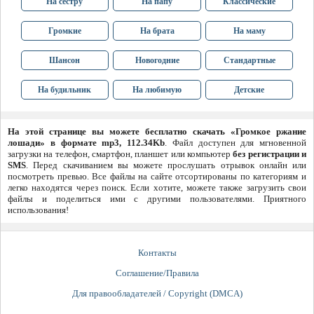
На сестру
На папу
Классические
Громкие
На брата
На маму
Шансон
Новогодние
Стандартные
На будильник
На любимую
Детские
На этой странице вы можете бесплатно скачать «Громкое ржание
лошади» в формате mp3, 112.34Kb
. Файл доступен для мгновенной
загрузки на телефон, смартфон, планшет или компьютер
без регистрации и
SMS
. Перед скачиванием вы можете прослушать отрывок онлайн или
посмотреть превью. Все файлы на сайте отсортированы по категориям и
легко находятся через поиск. Если хотите, можете также загрузить свои
файлы и поделиться ими с другими пользователями. Приятного
использования!
Контакты
Соглашение/Правила
Для правообладателей / Copyright (DMCA)