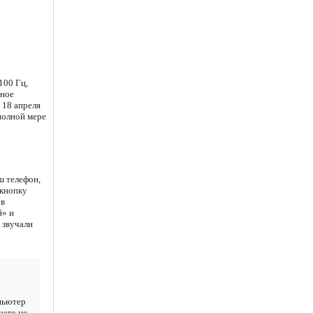
100 Гц,
дное
 18 апреля
 полной мере
ш телефон,
 кнопку
 в
й» и
 звучали
мпьютер
чего не