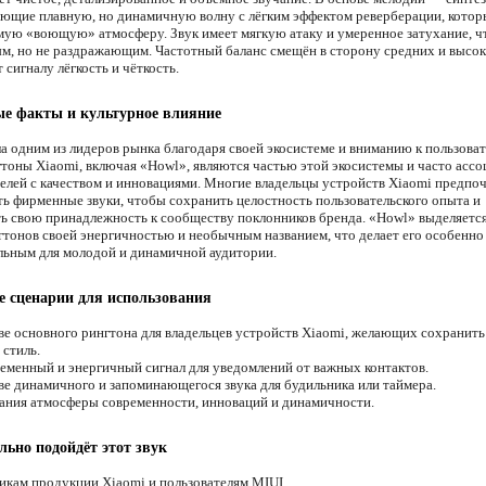
ающие плавную, но динамичную волну с лёгким эффектом реверберации, котор
амую «воющую» атмосферу. Звук имеет мягкую атаку и умеренное затухание, ч
ым, но не раздражающим. Частотный баланс смещён в сторону средних и высок
 сигналу лёгкость и чёткость.
е факты и культурное влияние
ла одним из лидеров рынка благодаря своей экосистеме и вниманию к пользова
гтоны Xiaomi, включая «Howl», являются частью этой экосистемы и часто асс
телей с качеством и инновациями. Многие владельцы устройств Xiaomi предпо
ть фирменные звуки, чтобы сохранить целостность пользовательского опыта и
ь свою принадлежность к сообществу поклонников бренда. «Howl» выделяетс
гтонов своей энергичностью и необычным названием, что делает его особенно
льным для молодой и динамичной аудитории.
 сценарии для использования
ве основного рингтона для владельцев устройств Xiaomi, желающих сохранить
стиль.
еменный и энергичный сигнал для уведомлений от важных контактов.
ве динамичного и запоминающегося звука для будильника или таймера.
ания атмосферы современности, инноваций и динамичности.
льно подойдёт этот звук
кам продукции Xiaomi и пользователям MIUI.