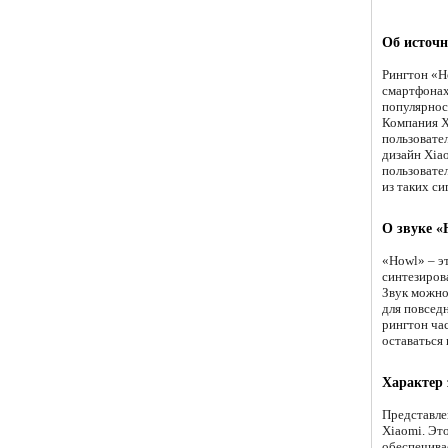
Об источн
Рингтон «H
смартфонах
популярнос
Компания X
пользовате
дизайн Xia
пользовате
из таких с
О звуке «
«Howl» – эт
синтезиров
Звук можно
для повседн
рингтон ча
оставаться
Характер 
Представле
Xiaomi. Эт
обеспечива