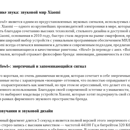
ике звука: звуковой мир Xiaomi
owl» является одним из предустановленных звуковых сигналов, используемых 
 Xiaomi — одного из крупнейших производителей электроники в мире, которы
ть благодаря сочетанию высоких технологий, стильного дизайна и доступной 
iaomi, основанная в 2010 году, быстро стала лидером на рынке смартфонов, п
лям широкий выбор устройств с уникальным программным обеспечением MIUI
omi всегда отличался вниманием к деталям и современным подходам, предлагая
лям запоминающиеся и качественные рингтоны. «Howl» (в переводе с англ. «В
игналов, который отражает философию бренда: инновации, динамичность и стил
Howl»: энергичный и запоминающийся сигнал
о короткая, но очень динамичная мелодия, которая сочетает в себе энергичны
анные ноты с характерным «воющим» оттенком, что полностью оправдывает её
 охарактеризовать как заметный, но при этом не агрессивный, что делает его 
евного использования. Благодаря своей современной эстетике и узнаваемости,
сто выбирают владельцы устройств Xiaomi, которые хотят подчеркнуть свой с
 в рамках фирменного звукового пространства бренда.
звучания и звуковой дизайн
нный фрагмент длится 5 секунд и является полной версией этого энергичного с
о стерео-запись с высоким качеством — частотой 44100 Гц и битрейтом 320 Кб
ет чистое, детализированное и объёмное звучание. В основе мелодии — синт