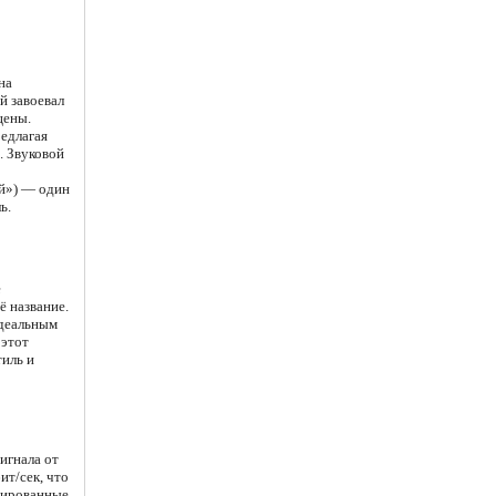
на
й завоевал
цены.
редлагая
. Звуковой
ой») — один
ь.
е
 название.
идеальным
 этот
тиль и
игнала от
ит/сек, что
езированные