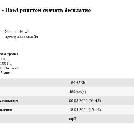
 - Howl рингтон скачать бесплатно
Xiaomi - Howl
прослушать онлайн
я о трэке:
reo
4100 Гц
0 Кбит/сек.
05 мин
180.65Kb
469 раз(а)
качивание:
06.08.2026 (01:43)
вления:
18.04.2024 (15:16)
mp3