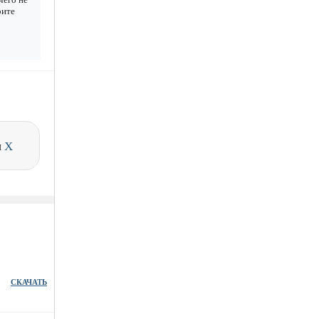
рите
и
X
СКАЧАТЬ