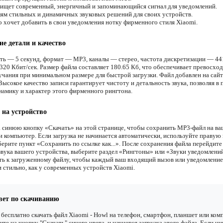
 ищет современный, энергичный и запоминающийся сигнал для уведомлений.
м стильных и динамичных звуковых решений для своих устройств.
о хочет добавить в свои уведомления нотку фирменного стиля Xiaomi.
ие детали и качество
ть — 5 секунд, формат — MP3, каналы — стерео, частота дискретизации — 44
320 Кбит/сек. Размер файла составляет 180.65 Кб, что обеспечивает превосхо
вучания при минимальном размере для быстрой загрузки. Файл добавлен на сайт
Высокое качество записи гарантирует чистоту и детальность звука, позволяя в
намику и характер этого фирменного рингтона.
 на устройство
 синюю кнопку «Скачать» на этой странице, чтобы сохранить MP3-файл на ва
и компьютер. Если загрузка не начинается автоматически, используйте правую
ерите пункт «Сохранить по ссылке как...». После сохранения файла перейдите
звука вашего устройства, выберите раздел «Рингтоны» или «Звуки уведомлени
ть к загруженному файлу, чтобы каждый ваш входящий вызов или уведомление
и стильно, как у современных устройств Xiaomi.
вет по скачиванию
бесплатно скачать файл Xiaomi - Howl на телефон, смартфон, планшет или ко
ите на кнопку "Скачать" синего цвета, и начнется загрузка этого файла. Если ни