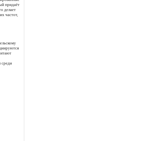
ый придаёт
то делает
их частот,
тельскому
оциируются
читают
я среди