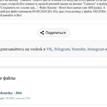
одит, попробуйте кликнуть правой кнопкой мыши на кнопке "Скачать" и выбе
"Сохранить по ссылке как...". Файл Xiaomi - Howl был скачан уже 469 раз(а). А
ний раз файл скачивали 06.08.2026 (01:43), при этом размер у файла 180.65Kb.
й качайте и Вы!
Поделиться
дписывайтесь на veshok в
VK
,
Telegram
,
Youtube
,
Instagram
е файлы
Monetka - 8bit
mp3
| 29.3Kb | скачали: 551