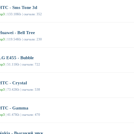
HTC - Sms Tone 3d
mp3
| 133.18Kb | скачали: 352
Huawei - Bell Tree
mp3
| 119.54Kb | скачали: 230
LG E455 - Bubble
mp3
| 51.11Kb | скачали: 722
HTC - Crystal
mp3
| 73.42Kb | скачали: 538
HTC - Gamma
mp3
| 41.47Kb | скачали: 470
Nokia - Высокий звук