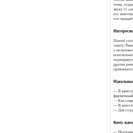
тоны, созд
звуку ту с
его заметн
что придаёт
Интересны
Xiaomi ста
опыту. Рин
у пользова
использова
подчеркнут
других рин
привлекате
Идеальные
— В качест
фирменный 
— Как совр
— В качест
— Для созд
Кому идеа
— Поклонни