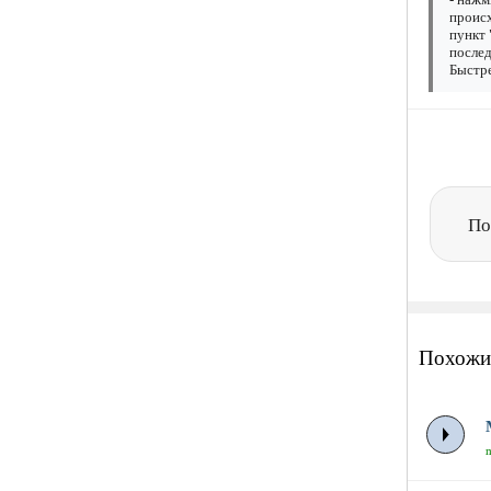
происх
пункт 
послед
Быстре
По
Похожи