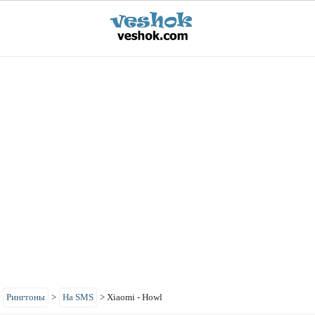
>
Рингтоны
>
На SMS
>
Xiaomi - Howl