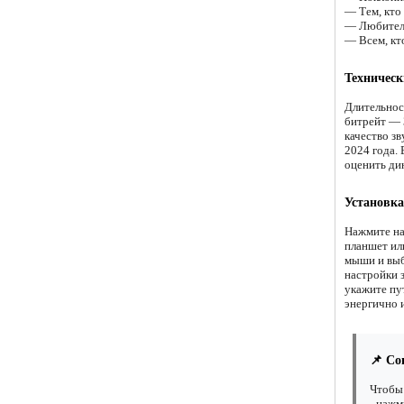
— Тем, кто
— Любителя
— Всем, кт
Техническ
Длительнос
битрейт — 
качество з
2024 года. 
оценить ди
Установка
Нажмите на
планшет ил
мыши и выб
настройки 
укажите пу
энергично 
📌 Со
Чтобы 
- нажм