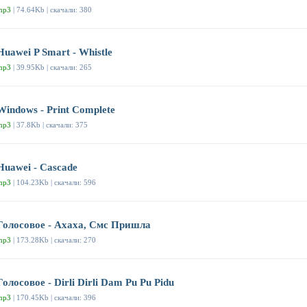
mp3
| 74.64Kb | скачали: 380
Huawei P Smart - Whistle
mp3
| 39.95Kb | скачали: 265
Windows - Print Complete
mp3
| 37.8Kb | скачали: 375
Huawei - Cascade
mp3
| 104.23Kb | скачали: 596
Голосовое - Ахаха, Смс Пришла
mp3
| 173.28Kb | скачали: 270
Голосовое - Dirli Dirli Dam Pu Pu Pidu
mp3
| 170.45Kb | скачали: 396