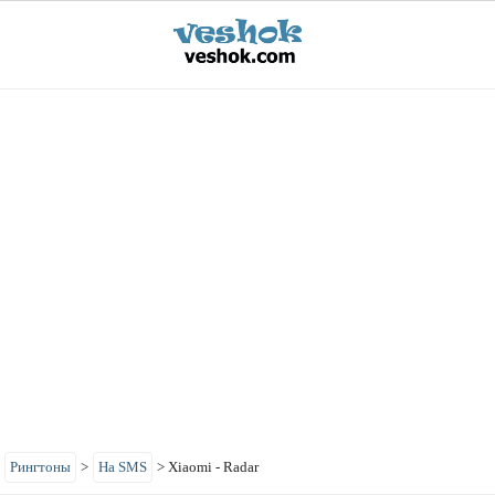
>
Рингтоны
>
На SMS
>
Xiaomi - Radar