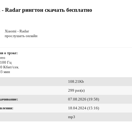
 - Radar рингтон скачать бесплатно
Xiaomi - Radar
прослушать онлайн
я о трэке:
reo
4100 Гц
0 Кбит/сек.
03 мин
108.21Kb
299 раз(а)
качивание:
07.08.2026 (19:58)
вления:
18.04.2024 (15:16)
mp3