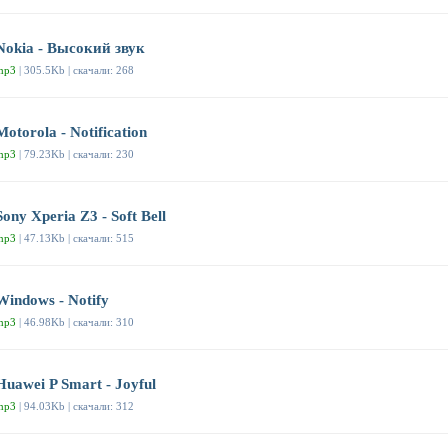
Nokia - Высокий звук
mp3
| 305.5Kb | скачали: 268
Motorola - Notification
mp3
| 79.23Kb | скачали: 230
Sony Xperia Z3 - Soft Bell
mp3
| 47.13Kb | скачали: 515
Windows - Notify
mp3
| 46.98Kb | скачали: 310
Huawei P Smart - Joyful
mp3
| 94.03Kb | скачали: 312