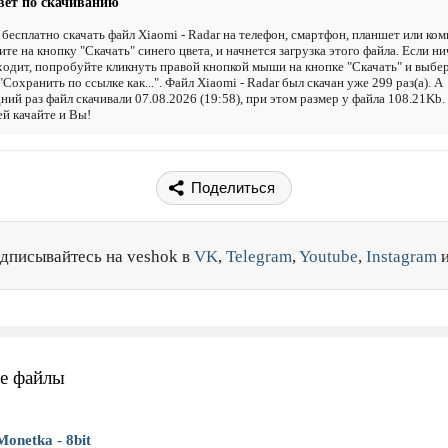
вет по скачиванию
бесплатно скачать файл Xiaomi - Radar на телефон, смартфон, планшет или ко
ите на кнопку "Скачать" синего цвета, и начнется загрузка этого файла. Если ни
одит, попробуйте кликнуть правой кнопкой мыши на кнопке "Скачать" и выбе
"Сохранить по ссылке как...". Файл Xiaomi - Radar был скачан уже 299 раз(а). А
ний раз файл скачивали 07.08.2026 (19:58), при этом размер у файла 108.21Kb.
й качайте и Вы!
Поделиться
дписывайтесь на veshok в
VK
,
Telegram
,
Youtube
,
Instagram
е файлы
Monetka - 8bit