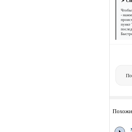
📌 Со
Чтобы 
- нажм
происх
пункт 
послед
Быстре
По
Похожи