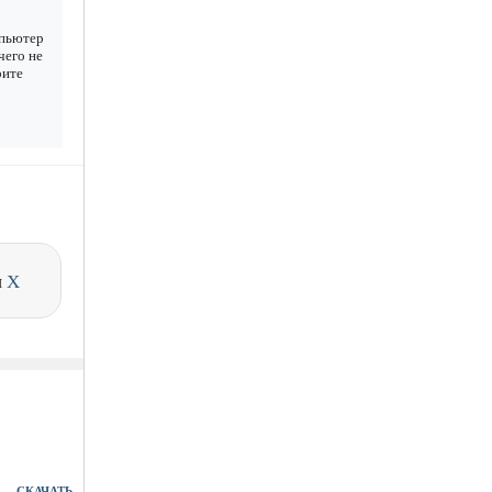
мпьютер
чего не
рите
и
X
СКАЧАТЬ