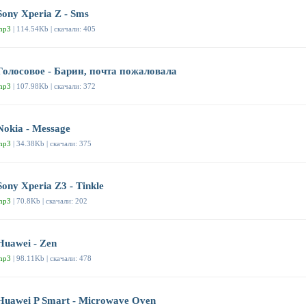
Sony Xperia Z - Sms
mp3
| 114.54Kb | скачали: 405
Голосовое - Барин, почта пожаловала
mp3
| 107.98Kb | скачали: 372
Nokia - Message
mp3
| 34.38Kb | скачали: 375
Sony Xperia Z3 - Tinkle
mp3
| 70.8Kb | скачали: 202
Huawei - Zen
mp3
| 98.11Kb | скачали: 478
Huawei P Smart - Microwave Oven