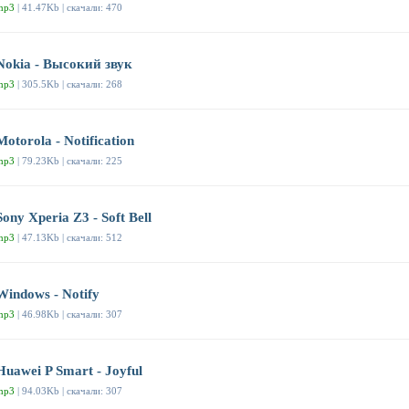
mp3
| 41.47Kb | скачали: 470
Nokia - Высокий звук
mp3
| 305.5Kb | скачали: 268
Motorola - Notification
mp3
| 79.23Kb | скачали: 225
Sony Xperia Z3 - Soft Bell
mp3
| 47.13Kb | скачали: 512
Windows - Notify
mp3
| 46.98Kb | скачали: 307
Huawei P Smart - Joyful
mp3
| 94.03Kb | скачали: 307