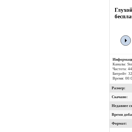
Глухой
беспла
Информаци
Каналы: Ste
Частота: 4
Битрейт:
32
Время: 00:
Размер:
Скачано:
Недавнее с
Время доба
Формат: