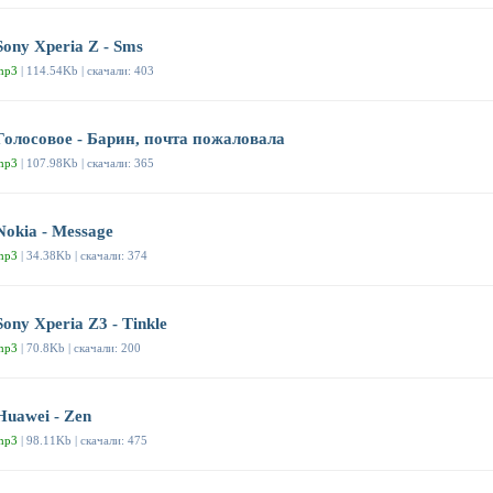
Sony Xperia Z - Sms
mp3
| 114.54Kb | скачали: 403
Голосовое - Барин, почта пожаловала
mp3
| 107.98Kb | скачали: 365
Nokia - Message
mp3
| 34.38Kb | скачали: 374
Sony Xperia Z3 - Tinkle
mp3
| 70.8Kb | скачали: 200
Huawei - Zen
mp3
| 98.11Kb | скачали: 475