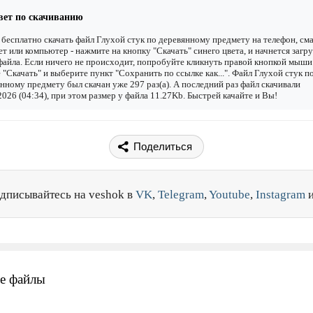
вет по скачиванию
бесплатно скачать файл Глухой стук по деревянному предмету на телефон, см
т или компьютер - нажмите на кнопку "Скачать" синего цвета, и начнется загру
файла. Если ничего не происходит, попробуйте кликнуть правой кнопкой мыши
 "Скачать" и выберите пункт "Сохранить по ссылке как...". Файл Глухой стук п
нному предмету был скачан уже 297 раз(а). А последний раз файл скачивали
2026 (04:34), при этом размер у файла 11.27Kb. Быстрей качайте и Вы!
Поделиться
дписывайтесь на veshok в
VK
,
Telegram
,
Youtube
,
Instagram
е файлы