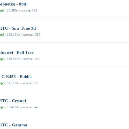
Monetka - 8bit
mp3
| 29.3Kb | скачали: 553
HTC - Sms Tone 3d
mp3
| 133.18Kb | скачали: 353
Huawei - Bell Tree
mp3
| 119.54Kb | скачали: 230
LG E455 - Bubble
mp3
| 51.11Kb | скачали: 722
HTC - Crystal
mp3
| 73.42Kb | скачали: 540
HTC - Gamma