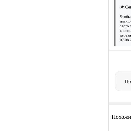
📌 Со
Чтобы 
планше
этого 
кнопке
деревя
07.08.
По
Похожи