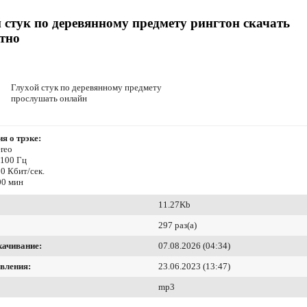
 стук по деревянному предмету рингтон скачать
тно
Глухой стук по деревянному предмету
прослушать онлайн
я о трэке:
reo
4100 Гц
0 Кбит/сек.
00 мин
11.27Kb
297 раз(а)
качивание:
07.08.2026 (04:34)
вления:
23.06.2023 (13:47)
mp3