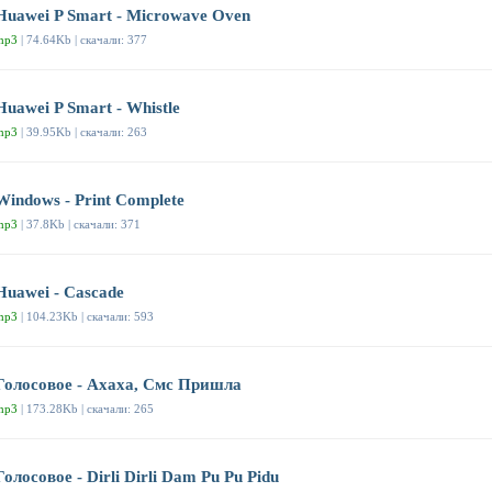
Huawei P Smart - Microwave Oven
mp3
| 74.64Kb | скачали: 377
Huawei P Smart - Whistle
mp3
| 39.95Kb | скачали: 263
Windows - Print Complete
mp3
| 37.8Kb | скачали: 371
Huawei - Cascade
mp3
| 104.23Kb | скачали: 593
Голосовое - Ахаха, Смс Пришла
mp3
| 173.28Kb | скачали: 265
Голосовое - Dirli Dirli Dam Pu Pu Pidu