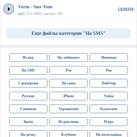
Vertu - Sms Tone
СКАЧАТЬ
mp3
| 112.34Kb | скачали: 299
Еще файлы категории "На SMS"
Из игр
На любимого
Именные
На SMS
Рэп
Рок
Саундтреки
На сына
DubStep
Русские
iPhone
Nokia
Смешные
Украинские
Казахские
Звуки
Из рекламы
Ретро
На дочку
Клубные
На начальника