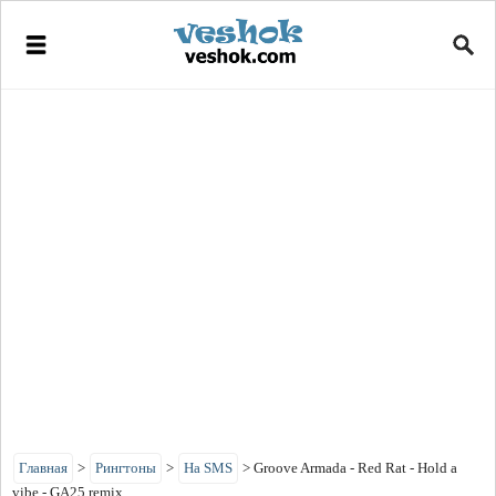
Главная
>
Рингтоны
>
На SMS
>
Groove Armada - Red Rat - Hold a
vibe - GA25 remix