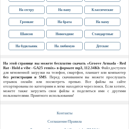
На сестру
На папу
Классические
Громкие
На брата
На маму
Шансон
Новогодние
Стандартные
На будильник
На любимую
Детские
На этой странице вы можете бесплатно скачать «Groove Armada - Red
Rat - Hold a vibe - GA25 remix» в формате mp3, 112.34Kb
. Файл доступен
для мгновенной загрузки на телефон, смартфон, планшет или компьютер
без регистрации и SMS
. Перед скачиванием вы можете прослушать
отрывок онлайн или посмотреть превью. Все файлы на сайте
отсортированы по категориям и легко находятся через поиск. Если хотите,
можете также загрузить свои файлы и поделиться ими с другими
пользователями. Приятного использования!
Контакты
Соглашение/Правила