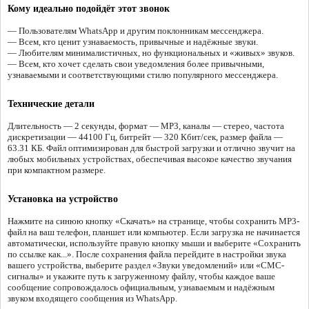
Кому идеально подойдёт этот звонок
— Пользователям WhatsApp и другим поклонникам мессенджера.
— Всем, кто ценит узнаваемость, привычные и надёжные звуки.
— Любителям минималистичных, но функциональных и «живых» звуков.
— Всем, кто хочет сделать свои уведомления более привычными,
узнаваемыми и соответствующими стилю популярного мессенджера.
Технические детали
Длительность — 2 секунды, формат — MP3, каналы — стерео, частота
дискретизации — 44100 Гц, битрейт — 320 Кбит/сек, размер файла —
63.31 КБ. Файл оптимизирован для быстрой загрузки и отлично звучит на
любых мобильных устройствах, обеспечивая высокое качество звучания
при компактном размере.
Установка на устройство
Нажмите на синюю кнопку «Скачать» на странице, чтобы сохранить MP3-
файл на ваш телефон, планшет или компьютер. Если загрузка не начинается
автоматически, используйте правую кнопку мыши и выберите «Сохранить
по ссылке как...». После сохранения файла перейдите в настройки звука
вашего устройства, выберите раздел «Звуки уведомлений» или «СМС-
сигналы» и укажите путь к загруженному файлу, чтобы каждое ваше
сообщение сопровождалось официальным, узнаваемым и надёжным
звуком входящего сообщения из WhatsApp.