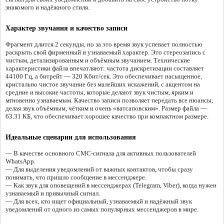
знакомого и надёжного стиля.
Характер звучания и качество записи
Фрагмент длится 2 секунды, но за это время звук успевает полностью
раскрыть свой фирменный и узнаваемый характер. Это стереозапись с
чистым, детализированным и объёмным звучанием. Технические
характеристики файла впечатляют: частота дискретизации составляет
44100 Гц, а битрейт — 320 Кбит/сек. Это обеспечивает насыщенное,
кристально чистое звучание без малейших искажений, с акцентом на
средние и высокие частоты, которые делают звук чистым, ярким и
мгновенно узнаваемым. Качество записи позволяет передать все нюансы,
делая звук объёмным, чётким и очень «ватсаповским». Размер файла —
63.31 КБ, что обеспечивает хорошее качество при компактном размере.
Идеальные сценарии для использования
— В качестве основного СМС-сигнала для активных пользователей
WhatsApp.
— Для выделения уведомлений от важных контактов, чтобы сразу
понимать, что пришло сообщение в мессенджере.
— Как звук для оповещений в мессенджерах (Telegram, Viber), когда нужен
узнаваемый и привычный сигнал.
— Для всех, кто ищет официальный, узнаваемый и надёжный звук
уведомлений от одного из самых популярных мессенджеров в мире.