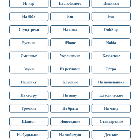
Из игр
На любимого
Именные
На SMS
Рэп
Рок
Саундтреки
На сына
DubStep
Русские
iPhone
Nokia
Смешные
Украинские
Казахские
Звуки
Из рекламы
Ретро
На дочку
Клубные
На начальника
На сестру
На папу
Классические
Громкие
На брата
На маму
Шансон
Новогодние
Стандартные
На будильник
На любимую
Детские