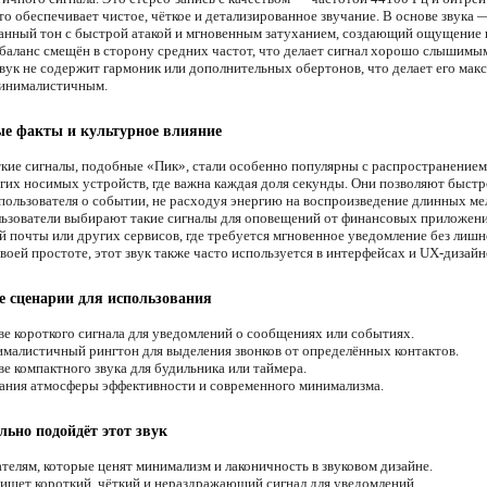
то обеспечивает чистое, чёткое и детализированное звучание. В основе звука 
анный тон с быстрой атакой и мгновенным затуханием, создающий ощущение 
баланс смещён в сторону средних частот, что делает сигнал хорошо слышимы
Звук не содержит гармоник или дополнительных обертонов, что делает его мак
инималистичным.
е факты и культурное влияние
кие сигналы, подобные «Пик», стали особенно популярны с распространением
угих носимых устройств, где важна каждая доля секунды. Они позволяют быстр
пользователя о событии, не расходуя энергию на воспроизведение длинных ме
ьзователи выбирают такие сигналы для оповещений от финансовых приложени
й почты или других сервисов, где требуется мгновенное уведомление без лишн
воей простоте, этот звук также часто используется в интерфейсах и UX-дизайн
 сценарии для использования
ве короткого сигнала для уведомлений о сообщениях или событиях.
малистичный рингтон для выделения звонков от определённых контактов.
е компактного звука для будильника или таймера.
ания атмосферы эффективности и современного минимализма.
льно подойдёт этот звук
телям, которые ценят минимализм и лаконичность в звуковом дизайне.
 ищет короткий, чёткий и нераздражающий сигнал для уведомлений.