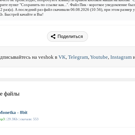
рите пункт "Сохранить по ссылке как...". Файл Пик - короткое уведомление был
2 раз(а). А последний раз файл скачивали 06.08.2026 (10:56), при этом размер 
b. Быстрей качайте и Вы!
Поделиться
дписывайтесь на veshok в
VK
,
Telegram
,
Youtube
,
Instagram
е файлы
Monetka - 8bit
mp3
| 29.3Kb | скачали: 553