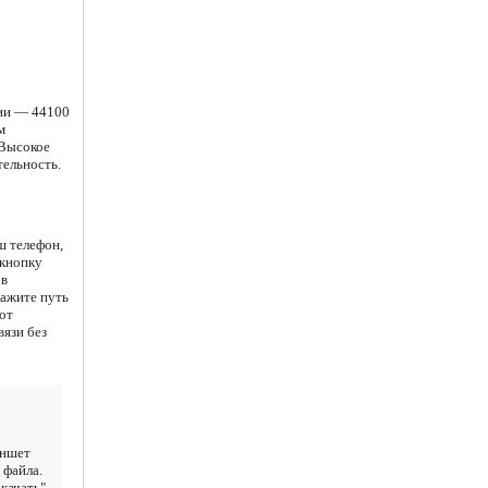
ции — 44100
м
 Высокое
тельность.
ш телефон,
 кнопку
 в
кажите путь
от
вязи без
аншет
 файла.
качать"