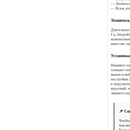
— Любителя
— Всем, кт
Техническ
Длительнос
Гц, битрейт
компактным
качество за
Установка
Нажмите на
планшет ил
мыши и выб
настройки 
к загружен
короткий, ч
лишнего шу
📌 Со
Чтобы 
или ко
Если н