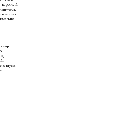
— короткий
импульса.
м в любых
симально
 смарт-
о
лодий.
й,
его шума.
е.