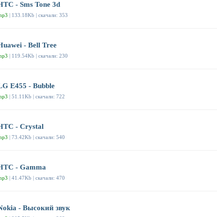
HTC - Sms Tone 3d
mp3
| 133.18Kb | скачали: 353
Huawei - Bell Tree
mp3
| 119.54Kb | скачали: 230
LG E455 - Bubble
mp3
| 51.11Kb | скачали: 722
HTC - Crystal
mp3
| 73.42Kb | скачали: 540
HTC - Gamma
mp3
| 41.47Kb | скачали: 470
Nokia - Высокий звук