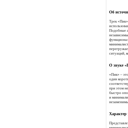
Об источн
Трек «Пик»
использова
Подобные а
независимы
функционал
минималист
перегружает
ситуаций, 
О звуке 
«Пик» – эт
один корот
соответств
при этом не
быстро опов
и минимализ
незаменимы
Характер 
Представле
минималист