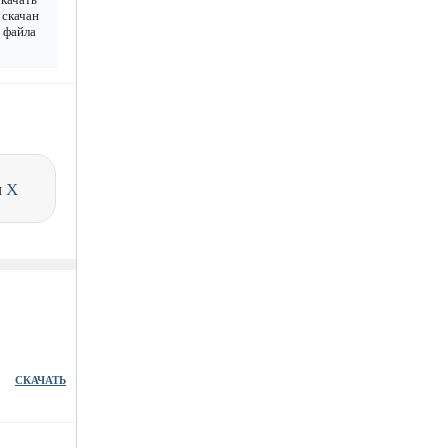
 скачан
у файла
и
X
СКАЧАТЬ