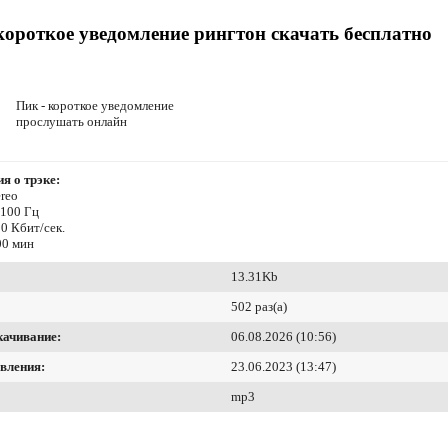
короткое уведомление рингтон скачать бесплатно
Пик - короткое уведомление
прослушать онлайн
я о трэке:
reo
4100 Гц
0 Кбит/сек.
00 мин
13.31Kb
502 раз(а)
качивание:
06.08.2026 (10:56)
вления:
23.06.2023 (13:47)
mp3