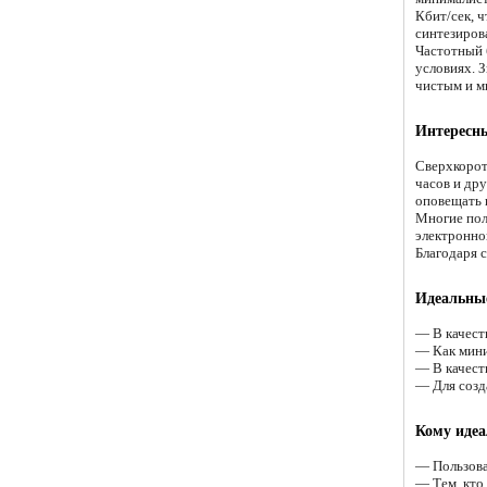
Кбит/сек, ч
синтезиров
Частотный 
условиях. 
чистым и м
Интересны
Сверхкорот
часов и др
оповещать 
Многие пол
электронно
Благодаря с
Идеальные
— В качест
— Как мини
— В качеств
— Для созд
Кому идеа
— Пользова
— Тем, кто