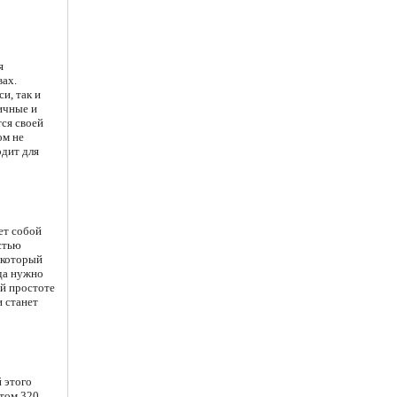
я
вах.
и, так и
ичные и
ся своей
ом не
одит для
ет собой
стью
 который
гда нужно
ей простоте
и станет
 этого
йтом 320