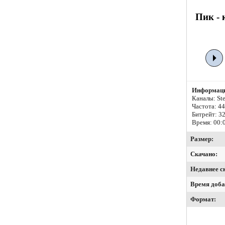
Пик - 
Информаци
Каналы: Ste
Частота: 4
Битрейт:
32
Время: 00:
Размер:
Скачано:
Недавнее с
Время доба
Формат: