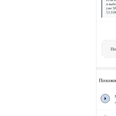
и выбе
уже 50
13.31K
По
Похожи