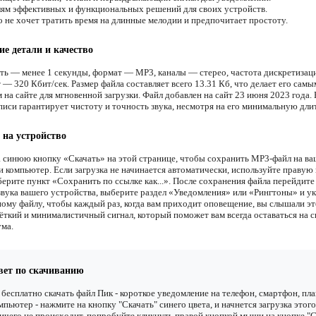
м эффективных и функциональных решений для своих устройств.
о не хочет тратить время на длинные мелодии и предпочитает простоту.
ие детали и качество
ть — менее 1 секунды, формат — MP3, каналы — стерео, частота дискретиза
 — 320 Кбит/сек. Размер файла составляет всего 13.31 Кб, что делает его самы
 на сайте для мгновенной загрузки. Файл добавлен на сайт 23 июня 2023 года.
писи гарантирует чистоту и точность звука, несмотря на его минимальную дли
 на устройство
 синюю кнопку «Скачать» на этой странице, чтобы сохранить MP3-файл на ва
и компьютер. Если загрузка не начинается автоматически, используйте правую
ерите пункт «Сохранить по ссылке как...». После сохранения файла перейдите
звука вашего устройства, выберите раздел «Уведомления» или «Рингтоны» и у
ному файлу, чтобы каждый раз, когда вам приходит оповещение, вы слышали эт
ёткий и минималистичный сигнал, который поможет вам всегда оставаться на с
ма.
вет по скачиванию
бесплатно скачать файл Пик - короткое уведомление на телефон, смартфон, пл
мпьютер - нажмите на кнопку "Скачать" синего цвета, и начнется загрузка этого
ичего не происходит, попробуйте кликнуть правой кнопкой мыши на кнопке "С