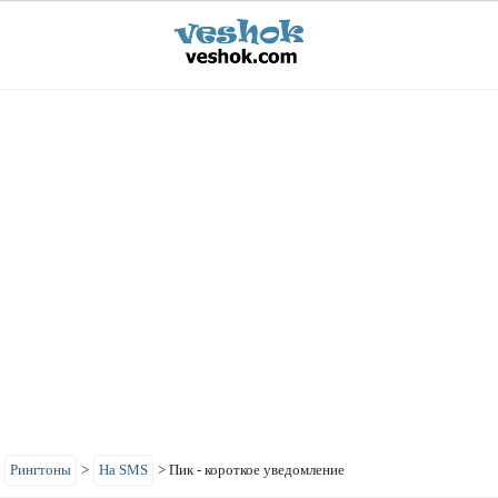
>
Рингтоны
>
На SMS
>
Пик - короткое уведомление