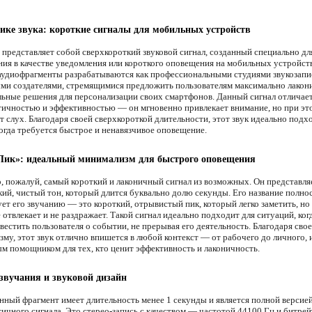
ике звука: короткие сигналы для мобильных устройств
 представляет собой сверхкороткий звуковой сигнал, созданный специально дл
ния в качестве уведомления или короткого оповещения на мобильных устройст
удиофрагменты разрабатываются как профессиональными студиями звукозапис
ми создателями, стремящимися предложить пользователям максимально лакон
ьные решения для персонализации своих смартфонов. Данный сигнал отличает
ичностью и эффективностью — он мгновенно привлекает внимание, но при эт
 слух. Благодаря своей сверхкороткой длительности, этот звук идеально подх
когда требуется быстрое и ненавязчивое оповещение.
«Пик»: идеальный минимализм для быстрого оповещения
о, пожалуй, самый короткий и лаконичный сигнал из возможных. Он представля
кий, чистый тон, который длится буквально долю секунды. Его название полно
ует его звучанию — это короткий, отрывистый пик, который легко заметить, но
 отвлекает и не раздражает. Такой сигнал идеально подходит для ситуаций, ко
естить пользователя о событии, не прерывая его деятельность. Благодаря сво
му, этот звук отлично впишется в любой контекст — от рабочего до личного, 
м помощником для тех, кто ценит эффективность и лаконичность.
звучания и звуковой дизайн
нный фрагмент имеет длительность менее 1 секунды и является полной версией
ичного сигнала. Это стерео-запись с качеством — частотой 44100 Гц и битре