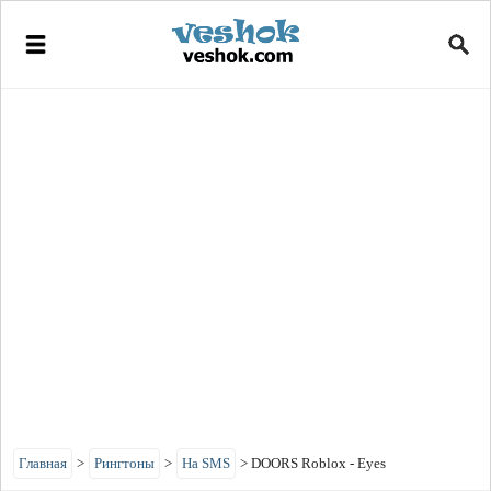
Главная
>
Рингтоны
>
На SMS
>
DOORS Roblox - Eyes