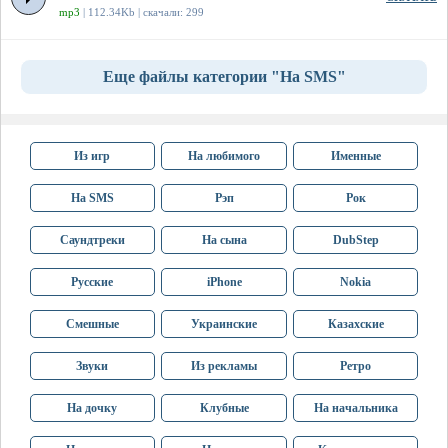
mp3
| 112.34Kb | скачали: 299
Еще файлы категории "На SMS"
Из игр
На любимого
Именные
На SMS
Рэп
Рок
Саундтреки
На сына
DubStep
Русские
iPhone
Nokia
Смешные
Украинские
Казахские
Звуки
Из рекламы
Ретро
На дочку
Клубные
На начальника