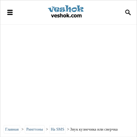
Главная
>
Рингтоны
>
На SMS
>
Звук кузнечика или сверчка