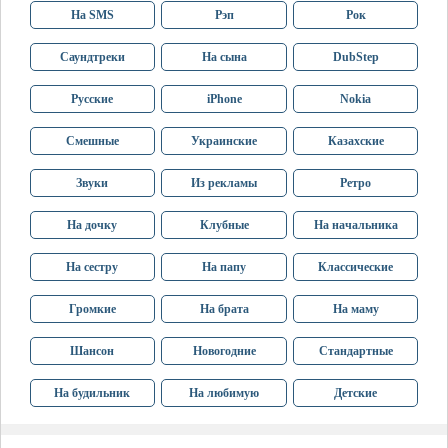
На SMS
Рэп
Рок
Саундтреки
На сына
DubStep
Русские
iPhone
Nokia
Смешные
Украинские
Казахские
Звуки
Из рекламы
Ретро
На дочку
Клубные
На начальника
На сестру
На папу
Классические
Громкие
На брата
На маму
Шансон
Новогодние
Стандартные
На будильник
На любимую
Детские