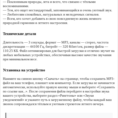
— Поклонникам природы, лета и всего, что связано с тёплыми
воспоминаниями.
— Тем, кто ищет нестандартный, запоминающийся и очень уютный звук.
— Любителям спокойных, натуральных и мелодичных сигналов.
— Всем, кто хочет добавить в свою повседневную жизнь немного
природной гармонии и летнего настроения.
Технические детали
Длительность — 3 секунды, формат — MP3, каналы — стерео, частота
дискретизации — 44100 Гц, битрейт — 320 Кбит/сек, размер файла —
110.25 КБ. Файл оптимизирован для быстрой загрузки и отлично звучит на
любых мобильных устройствах, обеспечивая высокое качество звучания
при минимальном весе.
Установка на устройство
Нажмите на синюю кнопку «Скачать» на странице, чтобы сохранить MP3-
файл на ваш телефон, планшет или компьютер. Если загрузка не начинается
автоматически, используйте правую кнопку мыши и выберите «Сохранить
по ссылке как...». После сохранения файла перейдите в настройки звука
вашего устройства, выберите раздел «Рингтоны» или «Звуки
уведомлений» и укажите путь к загруженному файлу, чтобы каждый ваш
звонок сопровождался тёплым и уютным стрекотом летнего вечера.