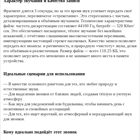
Характер звучания и качество записи
Фрагмент длится 3 секунды, но за это время звук успевает передать своё
характерное, переливчатое «стрекотание». Это стереозапись с чистым,
детализированным и объёмным звучанием. Технические характеристики
файла: частота дискретизации составляет 44100 Гц, битрейт — 320 Кбит/
сек. Это обеспечивает насыщенное, тёплое звучание без малейших
искажений, с отчётливо слышимыми высокочастотными переливами,
имитирующими настоящий стрекот насекомых. Качество записи позволяет
передать все нюансы: и ритмичность, и природную «чистоту» звука, делая
его объёмным и реалистичным. Размер файла — всего 110.25 КБ, что
позволяет загрузить его мгновенно и не занимает много места в памяти
устройства.
Идеальные сценарии для использования
— В качестве основного рингтона для тех, кто любит природу и
естественные звуки.
— Для выделения звонков от близких людей, создавая тёплую и уютную
атмосферу.
— Как звук для уведомлений или будильника, чтобы начинать день с
позитивных и спокойных ассоциаций.
— Для тех, кто ищет короткий, но атмосферный и нераздражающий звук
для звонков.
Кому идеально подойдёт этот звонок