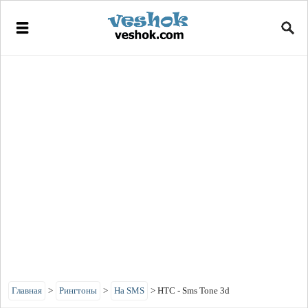
Главная
>
Рингтоны
>
На SMS
>
HTC - Sms Tone 3d