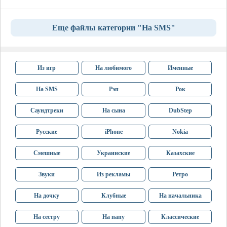
Еще файлы категории "На SMS"
Из игр
На любимого
Именные
На SMS
Рэп
Рок
Саундтреки
На сына
DubStep
Русские
iPhone
Nokia
Смешные
Украинские
Казахские
Звуки
Из рекламы
Ретро
На дочку
Клубные
На начальника
На сестру
На папу
Классические