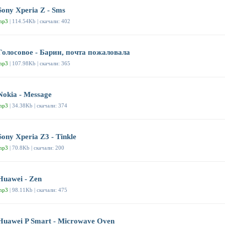
Sony Xperia Z - Sms
mp3
| 114.54Kb | скачали: 402
Голосовое - Барин, почта пожаловала
mp3
| 107.98Kb | скачали: 365
Nokia - Message
mp3
| 34.38Kb | скачали: 374
Sony Xperia Z3 - Tinkle
mp3
| 70.8Kb | скачали: 200
Huawei - Zen
mp3
| 98.11Kb | скачали: 475
Huawei P Smart - Microwave Oven