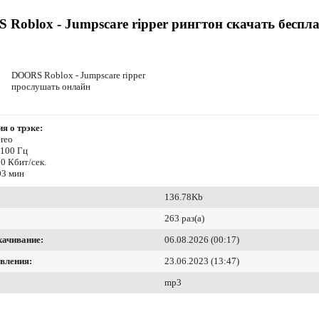
Roblox - Jumpscare ripper рингтон скачать беспл
DOORS Roblox - Jumpscare ripper
прослушать онлайн
я о трэке:
reo
4100 Гц
0 Кбит/сек.
03 мин
136.78Kb
263 раз(а)
качивание:
06.08.2026 (00:17)
вления:
23.06.2023 (13:47)
mp3