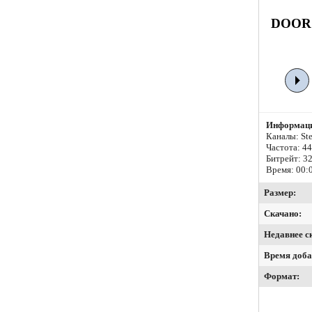
DOORS 
Информаци
Каналы: Ste
Частота: 4
Битрейт:
32
Время: 00:
Размер:
Скачано:
Недавнее с
Время доба
Формат: