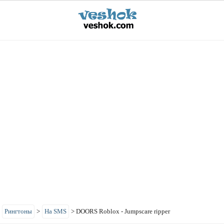
>
Рингтоны
>
На SMS
>
DOORS Roblox - Jumpscare ripper