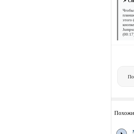
📌 Со
Чтобы 
планше
этого 
кнопке
Jumpsc
(00:17
По
Похожи