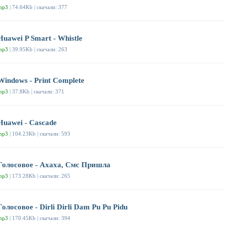
mp3
| 74.64Kb | скачали: 377
Huawei P Smart - Whistle
mp3
| 39.95Kb | скачали: 263
Windows - Print Complete
mp3
| 37.8Kb | скачали: 371
Huawei - Cascade
mp3
| 104.23Kb | скачали: 593
Голосовое - Ахаха, Смс Пришла
mp3
| 173.28Kb | скачали: 265
Голосовое - Dirli Dirli Dam Pu Pu Pidu
mp3
| 170.45Kb | скачали: 394