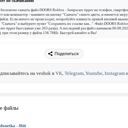
вет по скачиванию
бесплатно скачать файл DOORS Roblox - Jumpscare ripper на телефон, смартфо
т или компьютер - нажмите на кнопку "Скачать" синего цвета, и начнется загру
файла. Если ничего не происходит, попробуйте кликнуть правой кнопкой мыши
 "Скачать" и выберите пункт "Сохранить по ссылке как...". Файл DOORS Roblox
are ripper был скачан уже 263 раз(а). А последний раз файл скачивали 06.08.20
), при этом размер у файла 136.78Kb. Быстрей качайте и Вы!
Поделиться
дписывайтесь на veshok в
VK
,
Telegram
,
Youtube
,
Instagram
е файлы
Monetka - 8bit