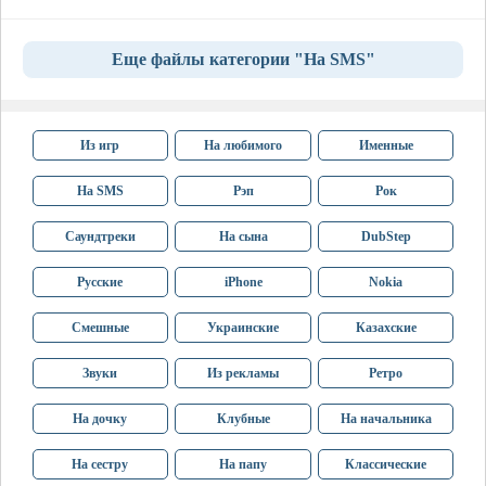
Еще файлы категории "На SMS"
Из игр
На любимого
Именные
На SMS
Рэп
Рок
Саундтреки
На сына
DubStep
Русские
iPhone
Nokia
Смешные
Украинские
Казахские
Звуки
Из рекламы
Ретро
На дочку
Клубные
На начальника
На сестру
На папу
Классические