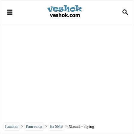
Главная
>
Рингтоны
>
На SMS
>
Xiaomi - Flying