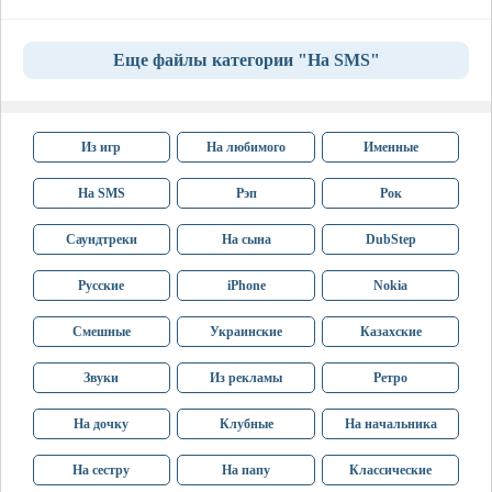
Еще файлы категории "На SMS"
Из игр
На любимого
Именные
На SMS
Рэп
Рок
Саундтреки
На сына
DubStep
Русские
iPhone
Nokia
Смешные
Украинские
Казахские
Звуки
Из рекламы
Ретро
На дочку
Клубные
На начальника
На сестру
На папу
Классические