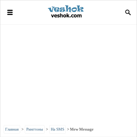
Главная
>
Рингтоны
>
На SMS
>
Mew Message