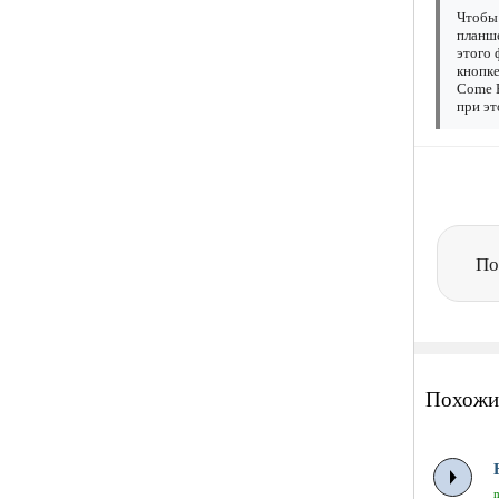
Чтобы 
планше
этого 
кнопке
Come E
при эт
По
Похожи