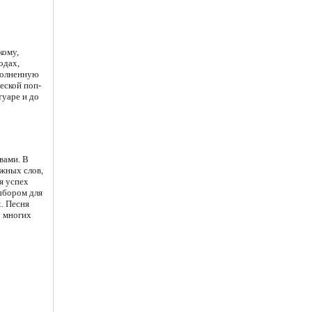
кому,
одах,
аполненную
еской поп-
туаре и до
вами. В
ужных слов,
я успех
ыбором для
. Песня
у многих