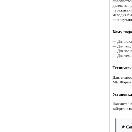
способство
далеко за п
переживани
мелодия бы
поп-звучан
Кому подо
— Для покл
— Для тех,
— Для звонк
— Для тех,
Техническ
Длительнос
Мб. Форма
Установка
Нажмите на
зайдите в н
📌 Со