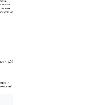
естна
о личные
но, что
овременное
весит 1.59
ютер >
едомлений.