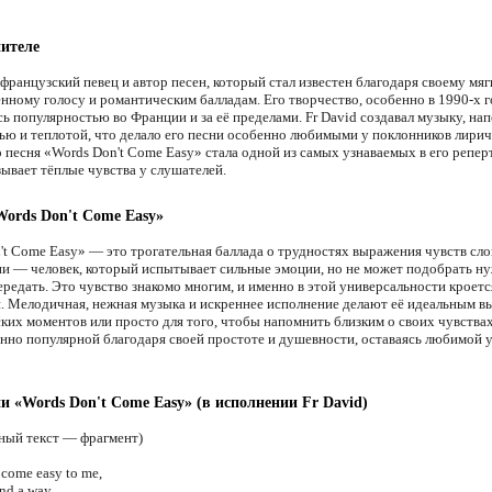
ителе
французский певец и автор песен, который стал известен благодаря своему мяг
нному голосу и романтическим балладам. Его творчество, особенно в 1990-х г
сь популярностью во Франции и за её пределами. Fr David создавал музыку, н
ью и теплотой, что делало его песни особенно любимыми у поклонников лирич
 песня «Words Don't Come Easy» стала одной из самых узнаваемых в его репер
зывает тёплые чувства у слушателей.
Words Don't Come Easy»
't Come Easy» — это трогательная баллада о трудностях выражения чувств сло
ни — человек, который испытывает сильные эмоции, но не может подобрать н
ередать. Это чувство знакомо многим, и именно в этой универсальности кроетс
. Мелодичная, нежная музыка и искреннее исполнение делают её идеальным в
ких моментов или просто для того, чтобы напомнить близким о своих чувствах
енно популярной благодаря своей простоте и душевности, оставаясь любимой 
ни «Words Don't Come Easy» (в исполнении Fr David)
ный текст — фрагмент)
 come easy to me,
ind a way