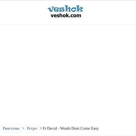
>
Рингтоны
>
Ретро
>
Fr David - Words Dont Come Easy