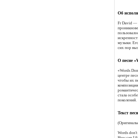
Об исполн
Fr David — 
проникнове
пользовало
искренност
музыки. Его
сих пор вы
О песне «
«Words Don
центре пес
чтобы их п
композиции
романтичес
стала особ
поколений.
Текст пес
(Оригиналь
Words don't
How can I f