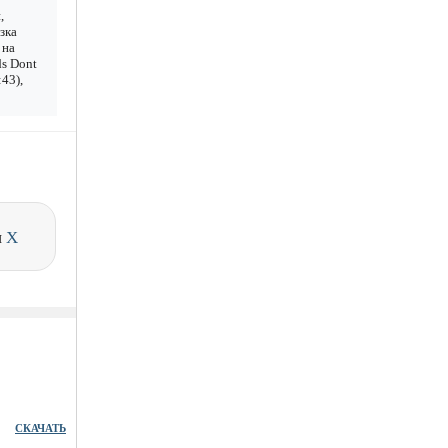
,
зка
 на
ds Dont
43),
и
X
СКАЧАТЬ