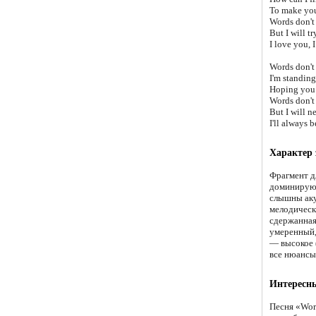
To make you 
Words don't
But I will tr
I love you, I
Words don't
I'm standing
Hoping you 
Words don't
But I will n
I'll always 
Характер
Фрагмент д
доминирующ
слышны аку
мелодическ
сдержанная
умеренный,
— высокое 
все нюансы
Интересн
Песня «Wor