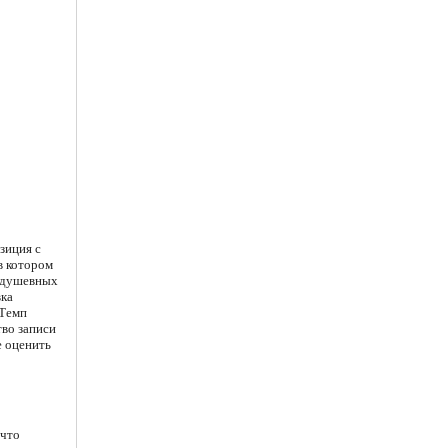
зиция с
в котором
задушевных
вка
 Темп
во записи
е оценить
 что