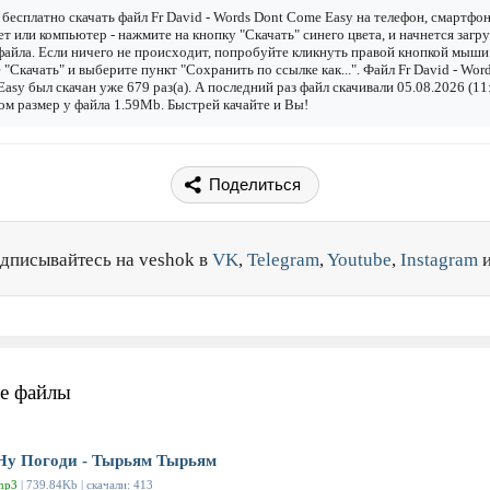
бесплатно скачать файл Fr David - Words Dont Come Easy на телефон, смартфон
т или компьютер - нажмите на кнопку "Скачать" синего цвета, и начнется загру
файла. Если ничего не происходит, попробуйте кликнуть правой кнопкой мыши
 "Скачать" и выберите пункт "Сохранить по ссылке как...". Файл Fr David - Wor
asy был скачан уже 679 раз(а). А последний раз файл скачивали 05.08.2026 (11:
ом размер у файла 1.59Mb. Быстрей качайте и Вы!
Поделиться
дписывайтесь на veshok в
VK
,
Telegram
,
Youtube
,
Instagram
е файлы
Ну Погоди - Тырьям Тырьям
mp3
| 739.84Kb | скачали: 413