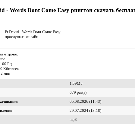
id - Words Dont Come Easy рингтон скачать беспла
Fr David - Words Dont Come Easy
прослушать онлайн
я о трэке:
reo
4100 Гц
0 Кбит/сек.
42 мин
1.59Mb
679 раз(а)
качивание:
05.08.2026 (11:43)
вления:
29.07.2024 (13:18)
mp3