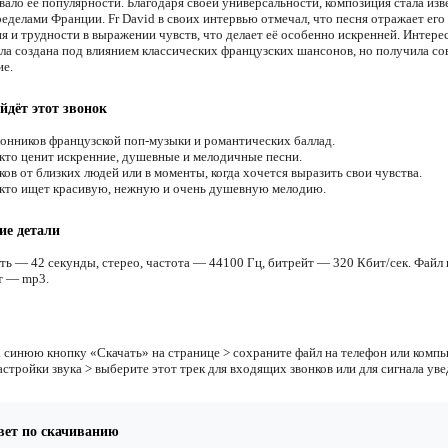
вало её популярности. Благодаря своей универсальности, композиция стала изв
ределами Франции. Fr David в своих интервью отмечал, что песня отражает ег
я и трудности в выражении чувств, что делает её особенно искренней. Интерес
ла создана под влиянием классических французских шансонов, но получила с
ие.
йдёт этот звонок
онников французской поп-музыки и романтических баллад.
 кто ценит искренние, душевные и мелодичные песни.
ов от близких людей или в моменты, когда хочется выразить свои чувства.
 кто ищет красивую, нежную и очень душевную мелодию.
ие детали
ть — 42 секунды, стерео, частота — 44100 Гц, битрейт — 320 Кбит/сек. Файл 
т — mp3.
 синюю кнопку «Скачать» на странице > сохраните файл на телефон или компь
астройки звука > выберите этот трек для входящих звонков или для сигнала ув
вет по скачиванию