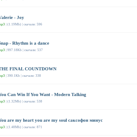
Valerie - Joy
mp3
| (1.19Mb) | скачали: 596
Snap - Rhythm is a dance
mp3
| 997.18Kb | скачали: 537
THE FINAL COUNTDOWN
mp3
| 390.1Kb | скачали: 338
You Can Win If You Want - Modern Talking
mp3
| (1.32Mb) | скачали: 538
You are my heart you are my soul саксофон минус
mp3
| (1.48Mb) | скачали: 871