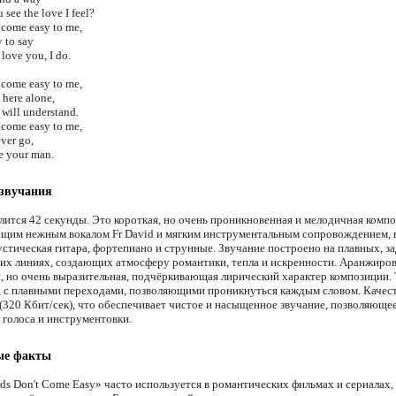
see the love I feel?
 come easy to me,
y to say
 love you, I do.
 come easy to me,
 here alone,
will understand.
 come easy to me,
ever go,
be your man.
 звучания
лится 42 секунды. Это короткая, но очень проникновенная и мелодичная компо
им нежным вокалом Fr David и мягким инструментальным сопровождением, 
стическая гитара, фортепиано и струнные. Звучание построено на плавных, 
их линиях, создающих атмосферу романтики, тепла и искренности. Аранжиро
, но очень выразительная, подчёркивающая лирический характер композиции.
 с плавными переходами, позволяющими проникнуться каждым словом. Качест
(320 Кбит/сек), что обеспечивает чистое и насыщенное звучание, позволяюще
 голоса и инструментовки.
ые факты
ds Don't Come Easy» часто используется в романтических фильмах и сериалах,