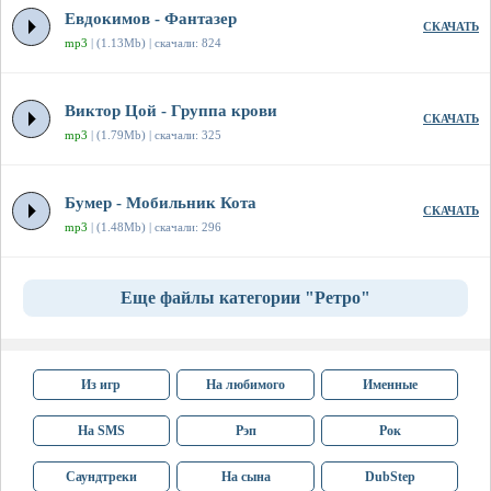
Евдокимов - Фантазер
СКАЧАТЬ
mp3
| (1.13Mb) | скачали: 824
Виктор Цой - Группа крови
СКАЧАТЬ
mp3
| (1.79Mb) | скачали: 325
Бумер - Мобильник Кота
СКАЧАТЬ
mp3
| (1.48Mb) | скачали: 296
Еще файлы категории "Ретро"
Из игр
На любимого
Именные
На SMS
Рэп
Рок
Саундтреки
На сына
DubStep