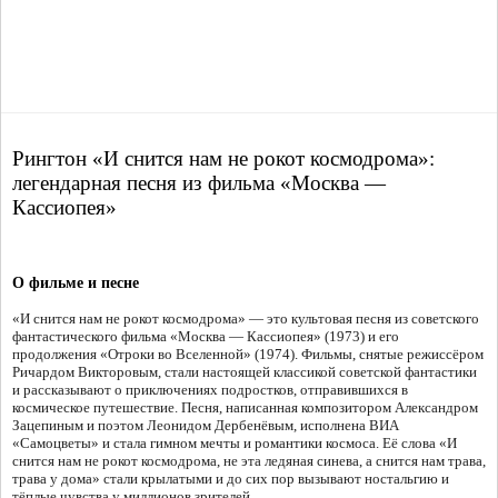
Рингтон «И снится нам не рокот космодрома»:
легендарная песня из фильма «Москва —
Кассиопея»
О фильме и песне
«И снится нам не рокот космодрома» — это культовая песня из советского
фантастического фильма «Москва — Кассиопея» (1973) и его
продолжения «Отроки во Вселенной» (1974). Фильмы, снятые режиссёром
Ричардом Викторовым, стали настоящей классикой советской фантастики
и рассказывают о приключениях подростков, отправившихся в
космическое путешествие. Песня, написанная композитором Александром
Зацепиным и поэтом Леонидом Дербенёвым, исполнена ВИА
«Самоцветы» и стала гимном мечты и романтики космоса. Её слова «И
снится нам не рокот космодрома, не эта ледяная синева, а снится нам трава,
трава у дома» стали крылатыми и до сих пор вызывают ностальгию и
тёплые чувства у миллионов зрителей.