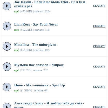
Joe Dassin - Если б не было тебя - Et si tu n
existais pas
СКАЧАТЬ
mp3
| 473.92Kb | скачали: 2264
Lian Ross - Say Youll Never
СКАЧАТЬ
mp3
| 892.21Kb | скачали: 716
Metallica - The unforgiven
СКАЧАТЬ
mp3
| 651.47Kb | скачали: 1827
Музыка нас связала - Мираж
СКАЧАТЬ
mp3
| 762.7Kb | скачали: 782
Ночь - Мальчишник - Sped Up
СКАЧАТЬ
mp3
| (1.54Mb) | скачали: 621
Александр Серов - Я люблю тебя до слёз -
minus
СКАЧАТЬ