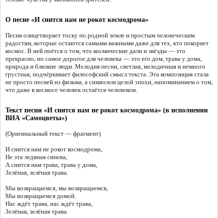
О песне «И снится нам не рокот космодрома»
Песня олицетворяет тоску по родной земле и простым человеческим
радостям, которые остаются самыми важными даже для тех, кто покоряет
космос. В ней поётся о том, что космические дали и звёзды — это
прекрасно, но самое дорогое для человека — это его дом, трава у дома,
природа и близкие люди. Мелодия песни, светлая, мелодичная и немного
грустная, подчёркивает философский смысл текста. Эта композиция стала
не просто песней из фильма, а символом целой эпохи, напоминанием о том,
что даже в космосе человек остаётся человеком.
Текст песни «И снится нам не рокот космодрома» (в исполнении
ВИА «Самоцветы»)
(Оригинальный текст — фрагмент)
И снится нам не рокот космодрома,
Не эта ледяная синева,
А снится нам трава, трава у дома,
Зелёная, зелёная трава.
Мы возвращаемся, мы возвращаемся,
Мы возвращаемся домой.
Нас ждёт трава, нас ждёт трава,
Зелёная, зелёная трава.