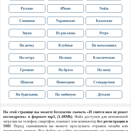
Русские
iPhone
Nokia
Смешные
Украинские
Казахские
Звуки
Из рекламы
Ретро
На дочку
Клубные
На начальника
На сестру
На папу
Классические
Громкие
На брата
На маму
Шансон
Новогодние
Стандартные
На будильник
На любимую
Детские
На этой странице вы можете бесплатно скачать «И снится нам не рокот
космодрома» в формате mp3, (1.48Mb)
. Файл доступен для мгновенной
загрузки на телефон, смартфон, планшет или компьютер
без регистрации и
SMS
. Перед скачиванием вы можете прослушать отрывок онлайн или
посмотреть превью. Все файлы на сайте отсортированы по категориям и