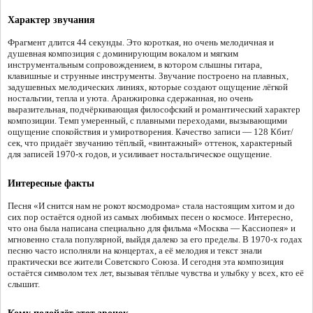
Характер звучания
Фрагмент длится 44 секунды. Это короткая, но очень мелодичная и
душевная композиция с доминирующим вокалом и мягким
инструментальным сопровождением, в котором слышны гитара,
клавишные и струнные инструменты. Звучание построено на плавных,
задушевных мелодических линиях, которые создают ощущение лёгкой
ностальгии, тепла и уюта. Аранжировка сдержанная, но очень
выразительная, подчёркивающая философский и романтический характер
композиции. Темп умеренный, с плавными переходами, вызывающими
ощущение спокойствия и умиротворения. Качество записи — 128 Кбит/
сек, что придаёт звучанию тёплый, «винтажный» оттенок, характерный
для записей 1970-х годов, и усиливает ностальгическое ощущение.
Интересные факты
Песня «И снится нам не рокот космодрома» стала настоящим хитом и до
сих пор остаётся одной из самых любимых песен о космосе. Интересно,
что она была написана специально для фильма «Москва — Кассиопея» и
мгновенно стала популярной, выйдя далеко за его пределы. В 1970-х годах
песню часто исполняли на концертах, а её мелодия и текст знали
практически все жители Советского Союза. И сегодня эта композиция
остаётся символом тех лет, вызывая тёплые чувства и улыбку у всех, кто её
слышит.