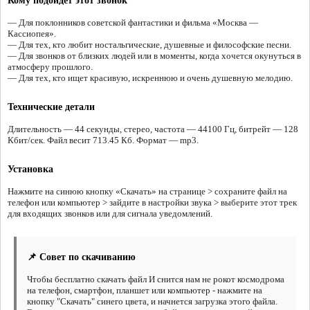
Кому подойдёт этот звонок
— Для поклонников советской фантастики и фильма «Москва —
Кассиопея».
— Для тех, кто любит ностальгические, душевные и философские песни.
— Для звонков от близких людей или в моменты, когда хочется окунуться в
атмосферу прошлого.
— Для тех, кто ищет красивую, искреннюю и очень душевную мелодию.
Технические детали
Длительность — 44 секунды, стерео, частота — 44100 Гц, битрейт — 128
Кбит/сек. Файл весит 713.45 Кб. Формат — mp3.
Установка
Нажмите на синюю кнопку «Скачать» на странице > сохраните файл на
телефон или компьютер > зайдите в настройки звука > выберите этот трек
для входящих звонков или для сигнала уведомлений.
📌 Совет по скачиванию
Чтобы бесплатно скачать файл И снится нам не рокот космодрома
на телефон, смартфон, планшет или компьютер - нажмите на
кнопку "Скачать" синего цвета, и начнется загрузка этого файла.