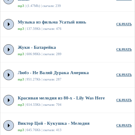
mp3
| (1.47Mb) | скачали: 239
Музыка из фильма Усатый нянь
СКАЧАТЬ
mp3
| 137.59Kb | скачали: 476
Жуки - Батарейка
СКАЧАТЬ
mp3
| 606.98Kb | скачали: 289
Любэ - Не Валяй Дурака Америка
СКАЧАТЬ
mp3
| 951.27Kb | скачали: 287
Красивая мелодия из 80-х - Lily Was Here
СКАЧАТЬ
mp3
| 614.33Kb | скачали: 704
Виктор Цой - Кукушка - Мелодия
СКАЧАТЬ
mp3
| 645.76Kb | скачали: 413