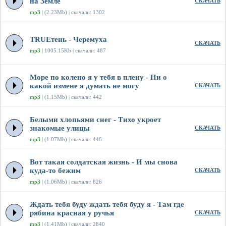
на Земле
СКАЧАТЬ
mp3
| (2.23Mb) | скачали: 1302
TRUEтень - Черемуха
СКАЧАТЬ
mp3
| 1005.15Kb | скачали: 487
Море по колено я у тебя в плену - Ни о
какой измене я думать не могу
СКАЧАТЬ
mp3
| (1.15Mb) | скачали: 442
Белыми хлопьями снег - Тихо укроет
знакомые улицы
СКАЧАТЬ
mp3
| (1.07Mb) | скачали: 446
Вот такая солдатская жизнь - И мы снова
куда-то бежим
СКАЧАТЬ
mp3
| (1.06Mb) | скачали: 826
Ждать тебя буду ждать тебя буду я - Там где
рябина красная у ручья
СКАЧАТЬ
mp3
| (1.41Mb) | скачали: 2840