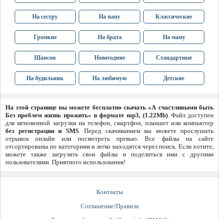
На сестру
На папу
Классические
Громкие
На брата
На маму
Шансон
Новогодние
Стандартные
На будильник
На любимую
Детские
На этой странице вы можете бесплатно скачать «А счастливыми быть
Без проблем жизнь прожить» в формате mp3, (1.22Mb)
. Файл доступен
для мгновенной загрузки на телефон, смартфон, планшет или компьютер
без регистрации и SMS
. Перед скачиванием вы можете прослушать
отрывок онлайн или посмотреть превью. Все файлы на сайте
отсортированы по категориям и легко находятся через поиск. Если хотите,
можете также загрузить свои файлы и поделиться ими с другими
пользователями. Приятного использования!
Контакты
Соглашение/Правила