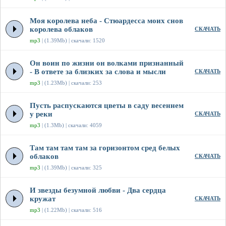
Моя королева неба - Стюардесса моих снов
королева облаков
СКАЧАТЬ
mp3
| (1.39Mb) | скачали: 1520
Он воин по жизни он волками признанный
- В ответе за близких за слова и мысли
СКАЧАТЬ
mp3
| (1.23Mb) | скачали: 253
Пусть распускаются цветы в саду весеннем
у реки
СКАЧАТЬ
mp3
| (1.3Mb) | скачали: 4059
Там там там там за горизонтом сред белых
облаков
СКАЧАТЬ
mp3
| (1.39Mb) | скачали: 325
И звезды безумной любви - Два сердца
кружат
СКАЧАТЬ
mp3
| (1.22Mb) | скачали: 516