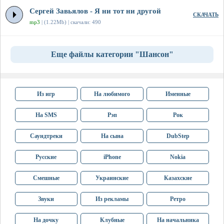
Сергей Завьялов - Я ни тот ни другой
СКАЧАТЬ
mp3
| (1.22Mb) | скачали: 490
Еще файлы категории "Шансон"
Из игр
На любимого
Именные
На SMS
Рэп
Рок
Саундтреки
На сына
DubStep
Русские
iPhone
Nokia
Смешные
Украинские
Казахские
Звуки
Из рекламы
Ретро
На дочку
Клубные
На начальника