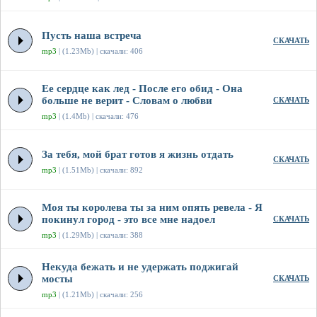
Пусть наша встреча
СКАЧАТЬ
mp3
| (1.23Mb) | скачали: 406
Ее сердце как лед - После его обид - Она
больше не верит - Словам о любви
СКАЧАТЬ
mp3
| (1.4Mb) | скачали: 476
За тебя, мой брат готов я жизнь отдать
СКАЧАТЬ
mp3
| (1.51Mb) | скачали: 892
Моя ты королева ты за ним опять ревела - Я
покинул город - это все мне надоел
СКАЧАТЬ
mp3
| (1.29Mb) | скачали: 388
Некуда бежать и не удержать поджигай
мосты
СКАЧАТЬ
mp3
| (1.21Mb) | скачали: 256