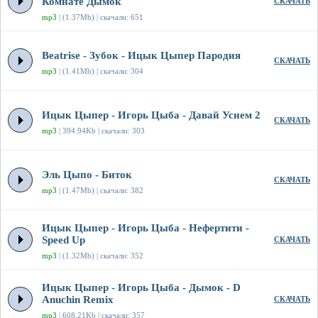
Комнате Дымок
СКАЧАТЬ
mp3
| (1.37Mb) | скачали: 651
Beatrise - Зубок - Ицык Цыпер Пародия
СКАЧАТЬ
mp3
| (1.41Mb) | скачали: 304
Ицык Цыпер - Игорь Цыба - Давай Уснем 2
СКАЧАТЬ
mp3
| 394.94Kb | скачали: 303
Эль Цыпо - Биток
СКАЧАТЬ
mp3
| (1.47Mb) | скачали: 382
Ицык Цыпер - Игорь Цыба - Нефертити -
Speed Up
СКАЧАТЬ
mp3
| (1.32Mb) | скачали: 352
Ицык Цыпер - Игорь Цыба - Дымок - D
Anuchin Remix
СКАЧАТЬ
mp3
| 608.21Kb | скачали: 357