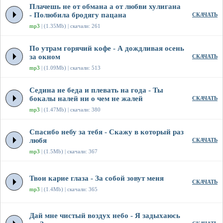
Плачешь не от обмана а от любви хулигана
- Полюбила бродягу пацана
СКАЧАТЬ
mp3
| (1.35Mb) | скачали: 261
По утрам горячий кофе - А дождливая осень
за окном
СКАЧАТЬ
mp3
| (1.09Mb) | скачали: 513
Седина не беда и плевать на года - Ты
бокалы налей ни о чем не жалей
СКАЧАТЬ
mp3
| (1.47Mb) | скачали: 380
Спасибо небу за тебя - Скажу в который раз
любя
СКАЧАТЬ
mp3
| (1.5Mb) | скачали: 367
Твои карие глаза - За собой зовут меня
СКАЧАТЬ
mp3
| (1.4Mb) | скачали: 365
Дай мне чистый воздух небо - Я задыхаюсь