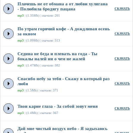
Плачешь не от обмана а от любви хулигана
- Полюбила бродягу пацана
СКАЧАТЬ
mp3
| (1.35Mb) | скачали: 261
По утрам горячий кофе - А дождливая осень
за окном
СКАЧАТЬ
mp3
| (1.09Mb) | скачали: 513
Седина не беда и плевать на года - Ты
бокалы налей ни о чем не жалей
СКАЧАТЬ
mp3
| (1.47Mb) | скачали: 382
Спасибо небу за тебя - Скажу в который раз
любя
СКАЧАТЬ
mp3
| (1.5Mb) | скачали: 371
Твои карие глаза - За собой зовут меня
СКАЧАТЬ
mp3
| (1.4Mb) | скачали: 367
Дай мне чистый воздух небо - Я задыхаюсь