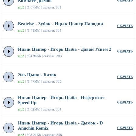
Комнате Дымок
СКАЧАТЬ
mp3
| (1.37Mb) | скачали: 651
Beatrise - Зубок - Ицык Цыпер Пародия
СКАЧАТЬ
mp3
| (1.41Mb) | скачали: 304
Ицык Цыпер - Игорь Цыба - Давай Уснем 2
СКАЧАТЬ
mp3
| 394.94Kb | скачали: 303
Эль Цыпо - Биток
СКАЧАТЬ
mp3
| (1.47Mb) | скачали: 383
Ицык Цыпер - Игорь Цыба - Нефертити -
Speed Up
СКАЧАТЬ
mp3
| (1.32Mb) | скачали: 354
Ицык Цыпер - Игорь Цыба - Дымок - D
Anuchin Remix
СКАЧАТЬ
mp3
| 608.21Kb | скачали: 358