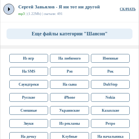
Сергей Завьялов - Я ни тот ни другой
СКАЧАТЬ
mp3
| (1.22Mb) | скачали: 491
Еще файлы категории "Шансон"
Из игр
На любимого
Именные
На SMS
Рэп
Рок
Саундтреки
На сына
DubStep
Русские
iPhone
Nokia
Смешные
Украинские
Казахские
Звуки
Из рекламы
Ретро
На дочку
Клубные
На начальника