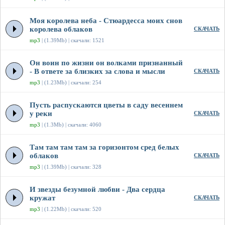
Моя королева неба - Стюардесса моих снов
королева облаков
СКАЧАТЬ
mp3
| (1.39Mb) | скачали: 1521
Он воин по жизни он волками признанный
- В ответе за близких за слова и мысли
СКАЧАТЬ
mp3
| (1.23Mb) | скачали: 254
Пусть распускаются цветы в саду весеннем
у реки
СКАЧАТЬ
mp3
| (1.3Mb) | скачали: 4060
Там там там там за горизонтом сред белых
облаков
СКАЧАТЬ
mp3
| (1.39Mb) | скачали: 328
И звезды безумной любви - Два сердца
кружат
СКАЧАТЬ
mp3
| (1.22Mb) | скачали: 520