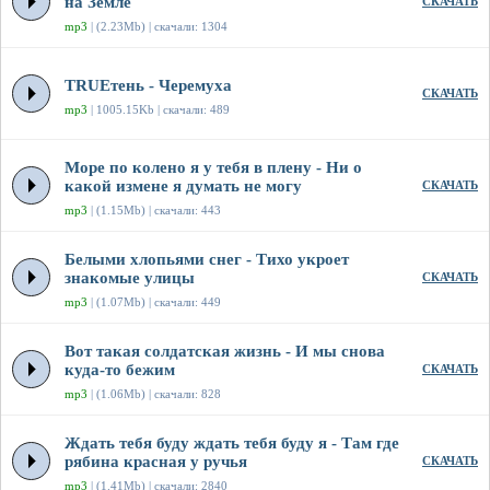
на Земле
СКАЧАТЬ
mp3
| (2.23Mb) | скачали: 1304
TRUEтень - Черемуха
СКАЧАТЬ
mp3
| 1005.15Kb | скачали: 489
Море по колено я у тебя в плену - Ни о
какой измене я думать не могу
СКАЧАТЬ
mp3
| (1.15Mb) | скачали: 443
Белыми хлопьями снег - Тихо укроет
знакомые улицы
СКАЧАТЬ
mp3
| (1.07Mb) | скачали: 449
Вот такая солдатская жизнь - И мы снова
куда-то бежим
СКАЧАТЬ
mp3
| (1.06Mb) | скачали: 828
Ждать тебя буду ждать тебя буду я - Там где
рябина красная у ручья
СКАЧАТЬ
mp3
| (1.41Mb) | скачали: 2840