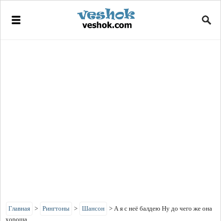
Главная
>
Рингтоны
>
Шансон
>
А я с неё балдею Ну до чего же она
хороша