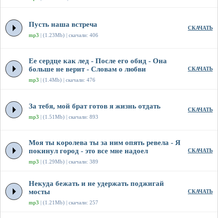
Пусть наша встреча
СКАЧАТЬ
mp3
| (1.23Mb) | скачали: 406
Ее сердце как лед - После его обид - Она
больше не верит - Словам о любви
СКАЧАТЬ
mp3
| (1.4Mb) | скачали: 476
За тебя, мой брат готов я жизнь отдать
СКАЧАТЬ
mp3
| (1.51Mb) | скачали: 893
Моя ты королева ты за ним опять ревела - Я
покинул город - это все мне надоел
СКАЧАТЬ
mp3
| (1.29Mb) | скачали: 389
Некуда бежать и не удержать поджигай
мосты
СКАЧАТЬ
mp3
| (1.21Mb) | скачали: 257