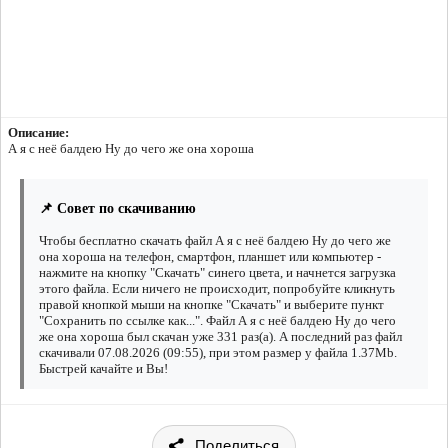
Описание:
А я с неё балдею Ну до чего же она хороша
📌 Совет по скачиванию
Чтобы бесплатно скачать файл А я с неё балдею Ну до чего же
она хороша на телефон, смартфон, планшет или компьютер -
нажмите на кнопку "Скачать" синего цвета, и начнется загрузка
этого файла. Если ничего не происходит, попробуйте кликнуть
правой кнопкой мыши на кнопке "Скачать" и выберите пункт
"Сохранить по ссылке как...". Файл А я с неё балдею Ну до чего
же она хороша был скачан уже 331 раз(а). А последний раз файл
скачивали 07.08.2026 (09:55), при этом размер у файла 1.37Mb.
Быстрей качайте и Вы!
Поделиться