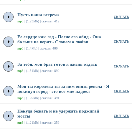
Пусть наша встреча
СКАЧАТЬ
mp3
| (1.23Mb) | скачали: 412
Ее сердце как лед - После его обид - Она
больше не верит - Словам о любви
СКАЧАТЬ
mp3
| (1.4Mb) | скачали: 480
За тебя, мой брат готов я жизнь отдать
СКАЧАТЬ
mp3
| (1.51Mb) | скачали: 899
Моя ты королева ты за ним опять ревела - Я
покинул город - это все мне надоел
СКАЧАТЬ
mp3
| (1.29Mb) | скачали: 391
Некуда бежать и не удержать поджигай
мосты
СКАЧАТЬ
mp3
| (1.21Mb) | скачали: 259