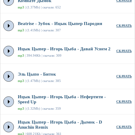
Комнате Дымок
СКАЧАТЬ
mp3
| (1.37Mb) | скачали: 652
Beatrise - Зубок - Ицык Цыпер Пародия
СКАЧАТЬ
mp3
| (1.41Mb) | скачали: 307
Ицык Цыпер - Игорь Цыба - Давай Уснем 2
СКАЧАТЬ
mp3
| 394.94Kb | скачали: 309
Эль Цыпо - Биток
СКАЧАТЬ
mp3
| (1.47Mb) | скачали: 385
Ицык Цыпер - Игорь Цыба - Нефертити -
Speed Up
СКАЧАТЬ
mp3
| (1.32Mb) | скачали: 359
Ицык Цыпер - Игорь Цыба - Дымок - D
Anuchin Remix
СКАЧАТЬ
mp3
| 608.21Kb | скачали: 361