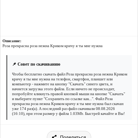
Описание:
Роза прекрасна роза нежна Криком кричу я ты мне нужна
📌 Совет по скачиванию
Чтобы бесплатно скачать файл Роза прекрасна роза нежна Криком
кричу я ты мне нужна на телефон, смартфон, планшет или
компьютер - нажмите на кнопку "Скачать" синего цвета, и
начнется загрузка этого файла. Если ничего не происходит,
попробуйте кликнуть правой кнопкой мыши на кнопке "Скачать"
и выберите пункт "Сохранить по ссылке как...". Файл Роза
прекрасна роза нежна Криком кричу я ты мне нужна был скачан
уже 174 раз(а). А последний раз файл скачивали 08.08.2026
(16:10), при этом размер у файла 1.03Mb. Быстрей качайте и Вы!
Поделиться