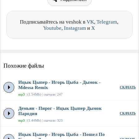
Подписывайтесь на veshok в
VK
,
Telegram
,
Youtube
,
Instagram
и
X
Похожие файлы
Ицык Цыпер - Игорь Цыба - Дымок -
Mdessa Remix
СКАЧАТЬ
mp3
| (1.54Mb) | скачали: 247
Демьян - Пирог - Ицык Цыпер Дымок
Пародия
СКАЧАТЬ
mp3
| (1.44Mb) | скачали: 323
Ицык Цыпер - Игорь Цыба - Пошел По