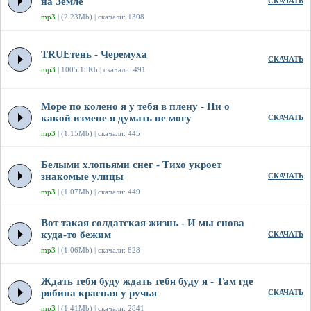
на Земле
СКАЧАТЬ
mp3
| (2.23Mb) | скачали: 1308
TRUEтень - Черемуха
СКАЧАТЬ
mp3
| 1005.15Kb | скачали: 491
Море по колено я у тебя в плену - Ни о
какой измене я думать не могу
СКАЧАТЬ
mp3
| (1.15Mb) | скачали: 445
Белыми хлопьями снег - Тихо укроет
знакомые улицы
СКАЧАТЬ
mp3
| (1.07Mb) | скачали: 449
Вот такая солдатская жизнь - И мы снова
куда-то бежим
СКАЧАТЬ
mp3
| (1.06Mb) | скачали: 828
Ждать тебя буду ждать тебя буду я - Там где
рябина красная у ручья
СКАЧАТЬ
mp3
| (1.41Mb) | скачали: 2841