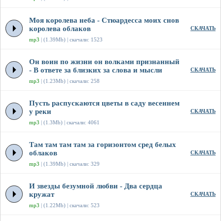
Моя королева неба - Стюардесса моих снов
королева облаков
СКАЧАТЬ
mp3
| (1.39Mb) | скачали: 1523
Он воин по жизни он волками признанный
- В ответе за близких за слова и мысли
СКАЧАТЬ
mp3
| (1.23Mb) | скачали: 258
Пусть распускаются цветы в саду весеннем
у реки
СКАЧАТЬ
mp3
| (1.3Mb) | скачали: 4061
Там там там там за горизонтом сред белых
облаков
СКАЧАТЬ
mp3
| (1.39Mb) | скачали: 329
И звезды безумной любви - Два сердца
кружат
СКАЧАТЬ
mp3
| (1.22Mb) | скачали: 523