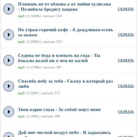
Плачешь не от обмана а от любви хулигана
- Полюбила бродягу пацана
СКАЧАТЬ
mp3
| (1.35Mb) | скачали: 264
По утрам горячий кофе - А дождливая осень
за окном
СКАЧАТЬ
mp3
| (1.09Mb) | скачали: 519
Седина не беда и плевать на года - Ты
бокалы налей ни о чем не жалей
СКАЧАТЬ
mp3
| (1.47Mb) | скачали: 387
Спасибо небу за тебя - Скажу в который раз
любя
СКАЧАТЬ
mp3
| (1.5Mb) | скачали: 373
Твои карие глаза - За собой зовут меня
СКАЧАТЬ
mp3
| (1.4Mb) | скачали: 369
Дай мне чистый воздух небо - Я задыхаюсь