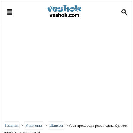
Главная
>
Рингтоны
>
Шансон
>
Роза прекрасна роза нежна Криком
кричу я ты мне нужна