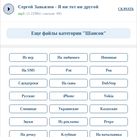
Сергей Завьялов - Я ни тот ни другой
СКАЧАТЬ
mp3
| (1.22Mb) | скачали: 495
Еще файлы категории "Шансон"
Из игр
На любимого
Именные
На SMS
Рэп
Рок
Саундтреки
На сына
DubStep
Русские
iPhone
Nokia
Смешные
Украинские
Казахские
Звуки
Из рекламы
Ретро
На дочку
Клубные
На начальника