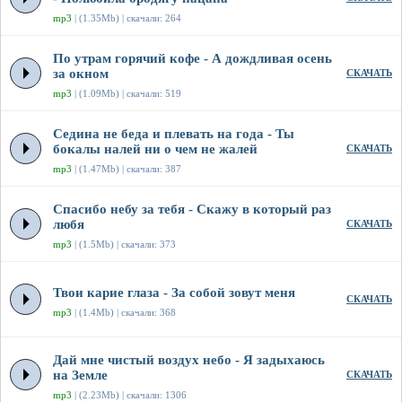
mp3
| (1.35Mb) | скачали: 264
По утрам горячий кофе - А дождливая осень
за окном
СКАЧАТЬ
mp3
| (1.09Mb) | скачали: 519
Седина не беда и плевать на года - Ты
бокалы налей ни о чем не жалей
СКАЧАТЬ
mp3
| (1.47Mb) | скачали: 387
Спасибо небу за тебя - Скажу в который раз
любя
СКАЧАТЬ
mp3
| (1.5Mb) | скачали: 373
Твои карие глаза - За собой зовут меня
СКАЧАТЬ
mp3
| (1.4Mb) | скачали: 368
Дай мне чистый воздух небо - Я задыхаюсь
на Земле
СКАЧАТЬ
mp3
| (2.23Mb) | скачали: 1306