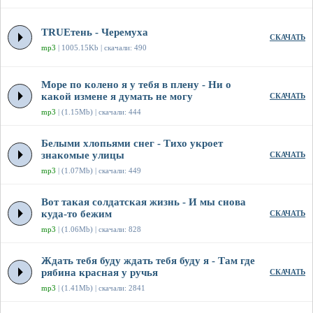
TRUEтень - Черемуха
СКАЧАТЬ
mp3
| 1005.15Kb | скачали: 490
Море по колено я у тебя в плену - Ни о
какой измене я думать не могу
СКАЧАТЬ
mp3
| (1.15Mb) | скачали: 444
Белыми хлопьями снег - Тихо укроет
знакомые улицы
СКАЧАТЬ
mp3
| (1.07Mb) | скачали: 449
Вот такая солдатская жизнь - И мы снова
куда-то бежим
СКАЧАТЬ
mp3
| (1.06Mb) | скачали: 828
Ждать тебя буду ждать тебя буду я - Там где
рябина красная у ручья
СКАЧАТЬ
mp3
| (1.41Mb) | скачали: 2841