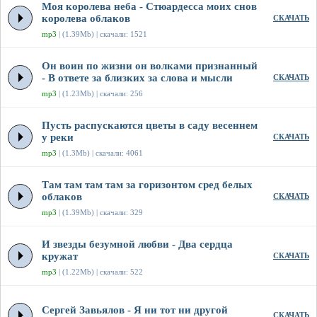
Моя королева неба - Стюардесса моих снов
королева облаков
СКАЧАТЬ
mp3
| (1.39Mb) | скачали: 1521
Он воин по жизни он волками признанный
- В ответе за близких за слова и мысли
СКАЧАТЬ
mp3
| (1.23Mb) | скачали: 256
Пусть распускаются цветы в саду весеннем
у реки
СКАЧАТЬ
mp3
| (1.3Mb) | скачали: 4061
Там там там там за горизонтом сред белых
облаков
СКАЧАТЬ
mp3
| (1.39Mb) | скачали: 329
И звезды безумной любви - Два сердца
кружат
СКАЧАТЬ
mp3
| (1.22Mb) | скачали: 522
Сергей Завьялов - Я ни тот ни другой
СКАЧАТЬ