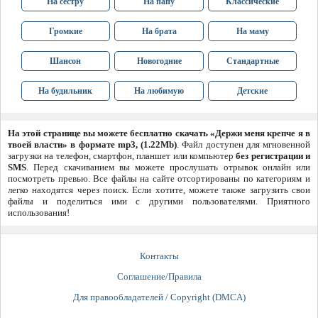
На сестру
На папу
Классические
Громкие
На брата
На маму
Шансон
Новогодние
Стандартные
На будильник
На любимую
Детские
На этой странице вы можете бесплатно скачать «Держи меня крепче я в
твоей власти» в формате mp3, (1.22Mb)
. Файл доступен для мгновенной
загрузки на телефон, смартфон, планшет или компьютер
без регистрации и
SMS
. Перед скачиванием вы можете прослушать отрывок онлайн или
посмотреть превью. Все файлы на сайте отсортированы по категориям и
легко находятся через поиск. Если хотите, можете также загрузить свои
файлы и поделиться ими с другими пользователями. Приятного
использования!
Контакты
Соглашение/Правила
Для правообладателей / Copyright (DMCA)