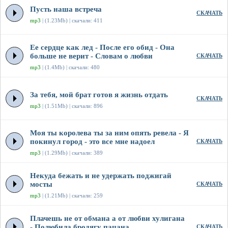
Пусть наша встреча
СКАЧАТЬ
mp3
| (1.23Mb) | скачали: 411
Ее сердце как лед - После его обид - Она
больше не верит - Словам о любви
СКАЧАТЬ
mp3
| (1.4Mb) | скачали: 480
За тебя, мой брат готов я жизнь отдать
СКАЧАТЬ
mp3
| (1.51Mb) | скачали: 896
Моя ты королева ты за ним опять ревела - Я
покинул город - это все мне надоел
СКАЧАТЬ
mp3
| (1.29Mb) | скачали: 389
Некуда бежать и не удержать поджигай
мосты
СКАЧАТЬ
mp3
| (1.21Mb) | скачали: 259
Плачешь не от обмана а от любви хулигана
- Полюбила бродягу пацана
СКАЧАТЬ