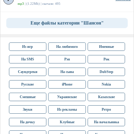
mp3
| (1.22Mb) | скачали: 495
Еще файлы категории "Шансон"
Из игр
На любимого
Именные
На SMS
Рэп
Рок
Саундтреки
На сына
DubStep
Русские
iPhone
Nokia
Смешные
Украинские
Казахские
Звуки
Из рекламы
Ретро
На дочку
Клубные
На начальника