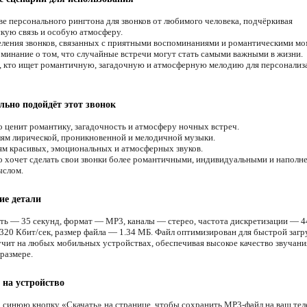
ве персонального рингтона для звонков от любимого человека, подчёркивая
кую связь и особую атмосферу.
ления звонков, связанных с приятными воспоминаниями и романтическими мо
минание о том, что случайные встречи могут стать самыми важными в жизни.
, кто ищет романтичную, загадочную и атмосферную мелодию для персонализ
льно подойдёт этот звонок
о ценит романтику, загадочность и атмосферу ночных встреч.
м лирической, проникновенной и мелодичной музыки.
м красивых, эмоциональных и атмосферных звуков.
о хочет сделать свои звонки более романтичными, индивидуальными и напол
ыслом.
ие детали
ть — 35 секунд, формат — MP3, каналы — стерео, частота дискретизации — 4
320 Кбит/сек, размер файла — 1.34 МБ. Файл оптимизирован для быстрой загр
учит на любых мобильных устройствах, обеспечивая высокое качество звучани
размере.
 на устройство
 синюю кнопку «Скачать» на странице, чтобы сохранить MP3-файл на ваш тел