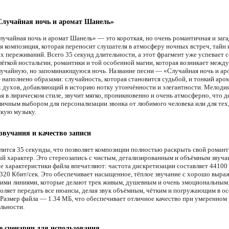
Случайная ночь и аромат Шанель»
лучайная ночь и аромат Шанель» — это короткая, но очень романтичная и заг
я композиция, которая переносит слушателя в атмосферу ночных встреч, тайн 
х переживаний. Всего 35 секунд длительности, а этот фрагмент уже успевает с
ёгкой ностальгии, романтики и той особенной магии, которая возникает межд
лучайную, но запоминающуюся ночь. Название песни — «Случайная ночь и ар
наполнено образами: случайность, которая становится судьбой, и тонкий аро
 духов, добавляющий в историю нотку утончённости и элегантности. Мелодия
 в лирическом стиле, звучит мягко, проникновенно и очень атмосферно, что д
личным выбором для персонализации звонка от любимого человека или для тех,
кую музыку.
звучания и качество записи
лится 35 секунды, что позволяет композиции полностью раскрыть свой роман
й характер. Это стереозапись с чистым, детализированным и объёмным звуча
е характеристики файла впечатляют: частота дискретизации составляет 44100 
320 Кбит/сек. Это обеспечивает насыщенное, тёплое звучание с хорошо выр
ими линиями, которые делают трек живым, душевным и очень эмоциональным.
воляет передать все нюансы, делая звук объёмным, чётким и погружающим в о
 Размер файла — 1.34 МБ, что обеспечивает отличное качество при умеренном 
льности.
 сценарии для использования