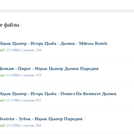
е файлы
Ицык Цыпер - Игорь Цыба - Дымок - Mdessa Remix
mp3
| (1.54Mb) | скачали: 244
Демьян - Пирог - Ицык Цыпер Дымок Пародия
mp3
| (1.44Mb) | скачали: 319
Ицык Цыпер - Игорь Цыба - Пошел По Комнате Дымок
mp3
| (1.37Mb) | скачали: 651
Beatrise - Зубок - Ицык Цыпер Пародия
mp3
| (1.41Mb) | скачали: 304