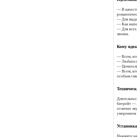
— В качест
романтичес
— Для выде
— Как напо
— Для всех
звонка.
Кому идеа
— Всем, кт
— Любителя
— Ценителя
— Всем, кт
особым см
Техническ
Длительнос
битрейт — 
отлично зв
умеренном 
Установка
Нажмите на