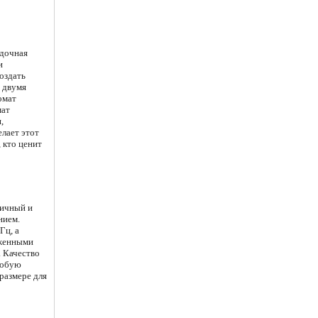
адочная
и
оздать
у двумя
омат
мат
,
елает этот
 кто ценит
тичный и
нием.
Гц, а
аженными
 Качество
собую
размере для