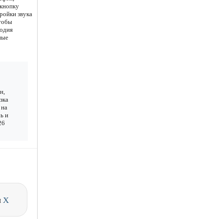
 кнопку
ройки звука
чтобы
лодия
ные
н,
зка
 на
ь и
26
и
X