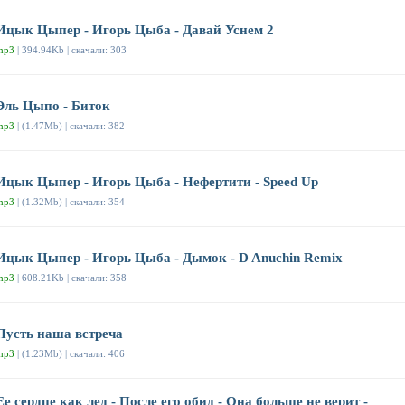
Ицык Цыпер - Игорь Цыба - Давай Уснем 2
mp3
| 394.94Kb | скачали: 303
Эль Цыпо - Биток
mp3
| (1.47Mb) | скачали: 382
Ицык Цыпер - Игорь Цыба - Нефертити - Speed Up
mp3
| (1.32Mb) | скачали: 354
Ицык Цыпер - Игорь Цыба - Дымок - D Anuchin Remix
mp3
| 608.21Kb | скачали: 358
Пусть наша встреча
mp3
| (1.23Mb) | скачали: 406
Ее сердце как лед - После его обид - Она больше не верит -