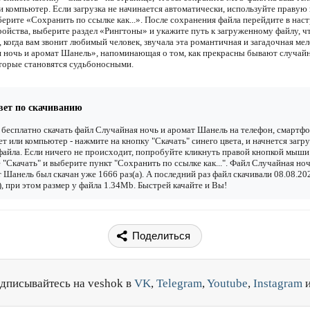
и компьютер. Если загрузка не начинается автоматически, используйте правую
ерите «Сохранить по ссылке как...». После сохранения файла перейдите в наст
ройства, выберите раздел «Рингтоны» и укажите путь к загруженному файлу, 
 когда вам звонит любимый человек, звучала эта романтичная и загадочная ме
 ночь и аромат Шанель», напоминающая о том, как прекрасны бывают случай
оторые становятся судьбоносными.
вет по скачиванию
бесплатно скачать файл Случайная ночь и аромат Шанель на телефон, смартфо
т или компьютер - нажмите на кнопку "Скачать" синего цвета, и начнется загру
файла. Если ничего не происходит, попробуйте кликнуть правой кнопкой мыши
 "Скачать" и выберите пункт "Сохранить по ссылке как...". Файл Случайная ноч
 Шанель был скачан уже 1666 раз(а). А последний раз файл скачивали 08.08.20
), при этом размер у файла 1.34Mb. Быстрей качайте и Вы!
Поделиться
дписывайтесь на veshok в
VK
,
Telegram
,
Youtube
,
Instagram