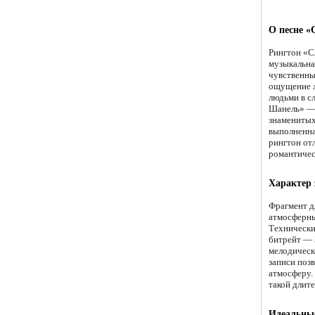
О песне «
Рингтон «С
музыкальна
чувственны
ощущение л
людьми в с
Шанель» — 
знаменитых
выполненная
рингтон от
романтичес
Характер 
Фрагмент д
атмосферны
Технически
битрейт — 
мелодическ
записи поз
атмосферу.
такой длите
Идеальные