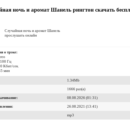
ная ночь и аромат Шанель рингтон скачать бесп
Случайная ночь и аромат Шанель
прослушать онлайн
я о трэке:
reo
4100 Гц
0 Кбит/сек.
35 мин
1.34Mb
1666 раз(а)
качивание:
08.08.2026 (01:31)
вления:
26.08.2021 (13:41)
mp3