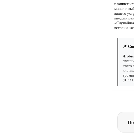
планшет ил
мыши и выб
вашего уст
каждый раз,
«Случайная
встречи, к
📌 Со
Чтобы 
планше
этого 
кнопке
аромат
(01:31
По