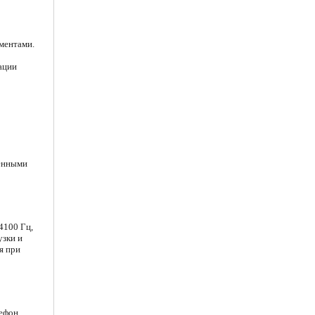
ментами.
ации
ненными
4100 Гц,
узки и
я при
ефон,