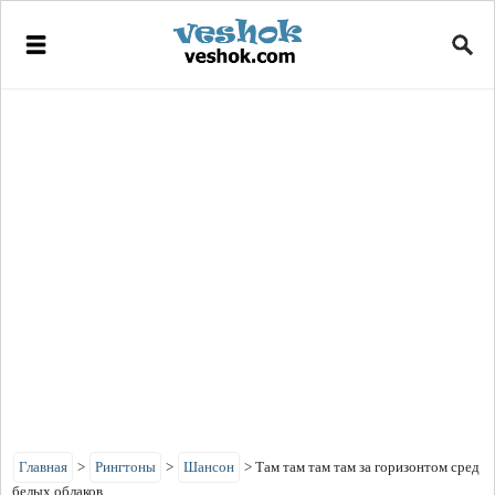
Главная
>
Рингтоны
>
Шансон
>
Там там там там за горизонтом сред
белых облаков