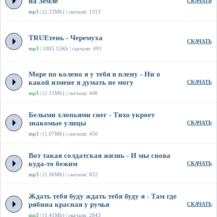
на Земле
СКАЧАТЬ
mp3
| (2.23Mb) | скачали: 1313
TRUEтень - Черемуха
СКАЧАТЬ
mp3
| 1005.15Kb | скачали: 491
Море по колено я у тебя в плену - Ни о
какой измене я думать не могу
СКАЧАТЬ
mp3
| (1.15Mb) | скачали: 446
Белыми хлопьями снег - Тихо укроет
знакомые улицы
СКАЧАТЬ
mp3
| (1.07Mb) | скачали: 450
Вот такая солдатская жизнь - И мы снова
куда-то бежим
СКАЧАТЬ
mp3
| (1.06Mb) | скачали: 832
Ждать тебя буду ждать тебя буду я - Там где
рябина красная у ручья
СКАЧАТЬ
mp3
| (1.41Mb) | скачали: 2843