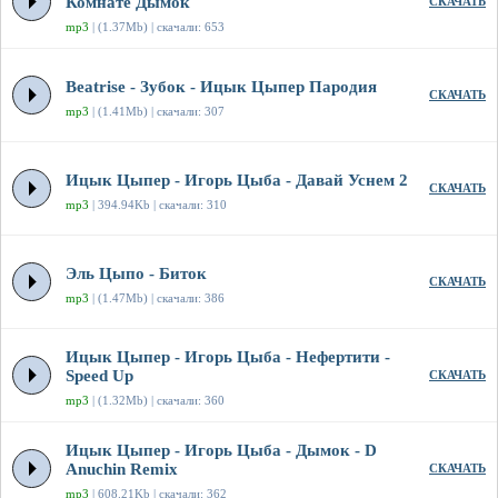
Комнате Дымок
СКАЧАТЬ
mp3
| (1.37Mb) | скачали: 653
Beatrise - Зубок - Ицык Цыпер Пародия
СКАЧАТЬ
mp3
| (1.41Mb) | скачали: 307
Ицык Цыпер - Игорь Цыба - Давай Уснем 2
СКАЧАТЬ
mp3
| 394.94Kb | скачали: 310
Эль Цыпо - Биток
СКАЧАТЬ
mp3
| (1.47Mb) | скачали: 386
Ицык Цыпер - Игорь Цыба - Нефертити -
Speed Up
СКАЧАТЬ
mp3
| (1.32Mb) | скачали: 360
Ицык Цыпер - Игорь Цыба - Дымок - D
Anuchin Remix
СКАЧАТЬ
mp3
| 608.21Kb | скачали: 362