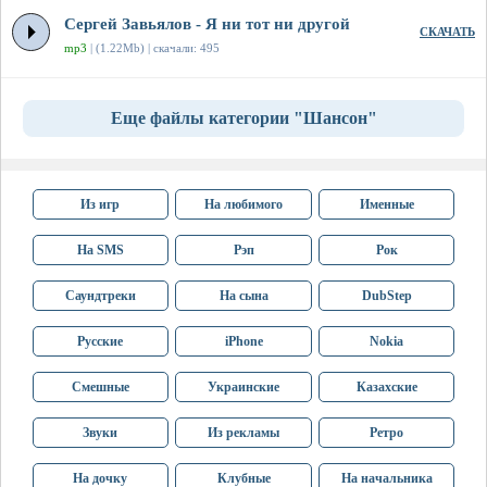
Сергей Завьялов - Я ни тот ни другой
СКАЧАТЬ
mp3
| (1.22Mb) | скачали: 495
Еще файлы категории "Шансон"
Из игр
На любимого
Именные
На SMS
Рэп
Рок
Саундтреки
На сына
DubStep
Русские
iPhone
Nokia
Смешные
Украинские
Казахские
Звуки
Из рекламы
Ретро
На дочку
Клубные
На начальника