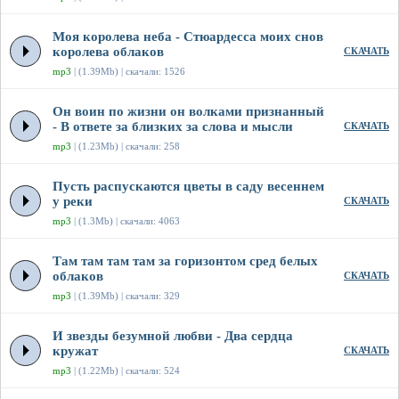
Моя королева неба - Стюардесса моих снов
королева облаков
СКАЧАТЬ
mp3
| (1.39Mb) | скачали: 1526
Он воин по жизни он волками признанный
- В ответе за близких за слова и мысли
СКАЧАТЬ
mp3
| (1.23Mb) | скачали: 258
Пусть распускаются цветы в саду весеннем
у реки
СКАЧАТЬ
mp3
| (1.3Mb) | скачали: 4063
Там там там там за горизонтом сред белых
облаков
СКАЧАТЬ
mp3
| (1.39Mb) | скачали: 329
И звезды безумной любви - Два сердца
кружат
СКАЧАТЬ
mp3
| (1.22Mb) | скачали: 524