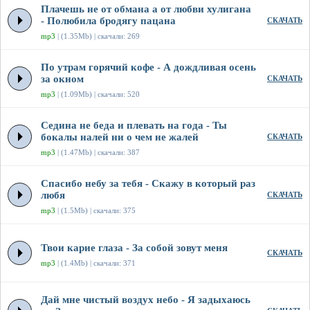
Плачешь не от обмана а от любви хулигана
- Полюбила бродягу пацана
СКАЧАТЬ
mp3
| (1.35Mb) | скачали: 269
По утрам горячий кофе - А дождливая осень
за окном
СКАЧАТЬ
mp3
| (1.09Mb) | скачали: 520
Седина не беда и плевать на года - Ты
бокалы налей ни о чем не жалей
СКАЧАТЬ
mp3
| (1.47Mb) | скачали: 387
Спасибо небу за тебя - Скажу в который раз
любя
СКАЧАТЬ
mp3
| (1.5Mb) | скачали: 375
Твои карие глаза - За собой зовут меня
СКАЧАТЬ
mp3
| (1.4Mb) | скачали: 371
Дай мне чистый воздух небо - Я задыхаюсь