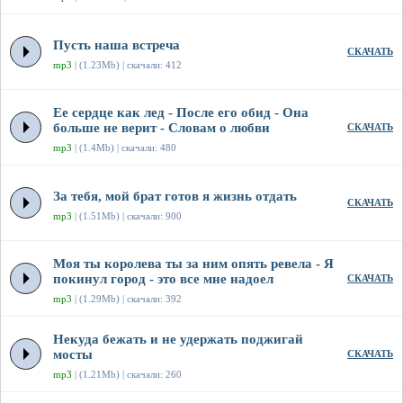
Пусть наша встреча
СКАЧАТЬ
mp3
| (1.23Mb) | скачали: 412
Ее сердце как лед - После его обид - Она
больше не верит - Словам о любви
СКАЧАТЬ
mp3
| (1.4Mb) | скачали: 480
За тебя, мой брат готов я жизнь отдать
СКАЧАТЬ
mp3
| (1.51Mb) | скачали: 900
Моя ты королева ты за ним опять ревела - Я
покинул город - это все мне надоел
СКАЧАТЬ
mp3
| (1.29Mb) | скачали: 392
Некуда бежать и не удержать поджигай
мосты
СКАЧАТЬ
mp3
| (1.21Mb) | скачали: 260