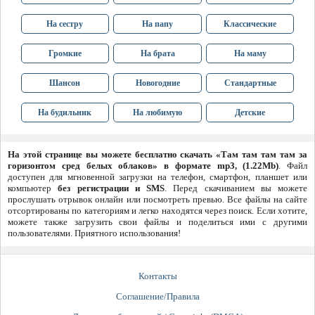
На сестру
На папу
Классические
Громкие
На брата
На маму
Шансон
Новогодние
Стандартные
На будильник
На любимую
Детские
На этой странице вы можете бесплатно скачать «Там там там там за
горизонтом сред белых облаков» в формате mp3, (1.22Mb)
. Файл
доступен для мгновенной загрузки на телефон, смартфон, планшет или
компьютер
без регистрации и SMS
. Перед скачиванием вы можете
прослушать отрывок онлайн или посмотреть превью. Все файлы на сайте
отсортированы по категориям и легко находятся через поиск. Если хотите,
можете также загрузить свои файлы и поделиться ими с другими
пользователями. Приятного использования!
Контакты
Соглашение/Правила