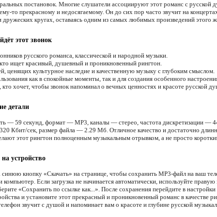
тральных постановок. Многие слушатели ассоциируют этот романс с русской д
ему-то прекрасному и недосягаемому. Он до сих пор часто звучит на концертах
 дружеских кругах, оставаясь одним из самых любимых произведений этого ж
йдёт этот звонок
онников русского романса, классической и народной музыки.
 кто ищет красивый, душевный и проникновенный рингтон.
й, ценящих культурное наследие и качественную музыку с глубоким смыслом.
льзования как в спокойные моменты, так и для создания особенного настроени
, кто хочет, чтобы звонок напоминал о вечных ценностях и красоте русской ду
ие детали
ть — 59 секунд, формат — MP3, каналы — стерео, частота дискретизации — 4
320 Кбит/сек, размер файла — 2.29 Мб. Отличное качество и достаточно длин
елают этот рингтон полноценным музыкальным отрывком, а не просто коротки
 на устройство
 синюю кнопку «Скачать» на странице, чтобы сохранить MP3-файл на ваш тел
и компьютер. Если загрузка не начинается автоматически, используйте правую
ерите «Сохранить по ссылке как...». После сохранения перейдите в настройки 
ройства и установите этот прекрасный и проникновенный романс в качестве ри
телефон звучит с душой и напоминает вам о красоте и глубине русской музыка