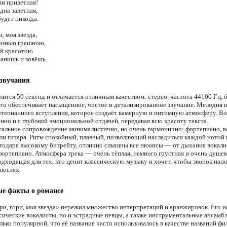
ви приветная!
дна заветная,
удет никогда.
и, моя звезда,
изнью грешною,
й красотою
манишь и зовёшь.
 звучания
лится 59 секунд и отличается отличным качеством: стерео, частота 44100 Гц, 
Это обеспечивает насыщенное, чистое и детализированное звучание. Мелодия н
ртепианного вступления, которое создаёт камерную и интимную атмосферу. Во
нно и с глубокой эмоциональной отдачей, передавая всю красоту текста.
альное сопровождение минималистично, но очень гармонично: фортепиано, 
ли гитара. Ритм спокойный, плавный, позволяющий насладиться каждой нотой
агодаря высокому битрейту, отлично слышны все нюансы — от дыхания вокали
фортепиано. Атмосфера трека — очень тёплая, немного грустная и очень душев
одходящая для тех, кто ценит классическую музыку и хочет, чтобы звонок нап
ностях.
ые факты о романсе
ри, гори, моя звезда» пережил множество интерпретаций и аранжировок. Его и
ссические вокалисты, но и эстрадные певцы, а также инструментальные ансамбл
лько популярной, что её название часто использовалось в качестве названий фи