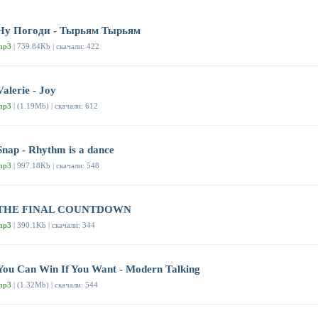
Ну Погоди - Тырьям Тырьям
mp3
| 739.84Kb | скачали: 422
Valerie - Joy
mp3
| (1.19Mb) | скачали: 612
Snap - Rhythm is a dance
mp3
| 997.18Kb | скачали: 548
THE FINAL COUNTDOWN
mp3
| 390.1Kb | скачали: 344
You Can Win If You Want - Modern Talking
mp3
| (1.32Mb) | скачали: 544