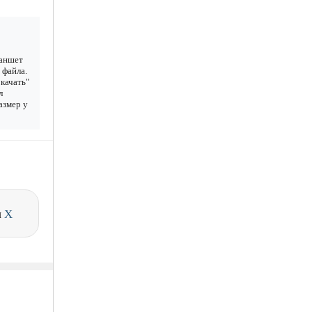
ланшет
 файла.
качать"
л
азмер у
и
X