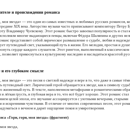
ителе и происхождении романса
и, моя звезда» — это один из самых известных и любимых русских романсов, 
середине XIX века. Авторство музыки часто приписывают композитору Петру Бу
эту Владимиру Чуевскому. Этот романс быстро завоевал популярность и стал 
 исполняли многие выдающиеся певцы, включая Фёдора Шаляпина и других вел
оманс представляет собой лирическое размышление о судьбе, любви и надежде,
ует путеводный свет, указывающий путь в жизни. Его мелодия, простая и душе
ронуть сердце каждого слушателя. Этот рингтон, выполненный в классическом
, позволяет прикоснуться к культурному наследию и насладиться красотой рус
 и его глубоком смысле
, моя звезда» — это песня о светлой надежде и вере в то, что даже в самые тё
ь путеводный свет. Лирический герой обращается к звезде, как к символу судь
го жизненный путь. В тексте, наполненном метафорами и романтическими обра
 и лёгкая грусть, и глубокая вера в то, что всё будет хорошо. Этот романс стал
нием целой эпохи, его звучание ассоциируется с уютными вечерами, старыми
и и искренними чувствами. В отличие от многих современных песен, этот ром
 задуматься о вечном и дарит ощущение покоя и умиротворения.
нса «Гори, гори, моя звезда» (фрагмент)
 моя звезда,