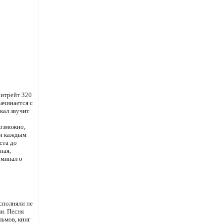
битрейт 320
ачинается с
кал звучит
возможно,
 и каждым
ста до
ная,
оминал о
сполняли не
и. Песня
льмов, книг