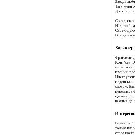
Звезда люб
Ты у меня о
Другой не б
Свети, свет
Над этой ж
Своею ярко
Всегда ты 
Характер
Фрагмент д
Кбит/сек. 
мягкого фо
проникнове
Инструмент
струнные и
словом. Бл
переливов 
идеально п
вечных цен
Интересн
Романс «Го
только кла
стала насто