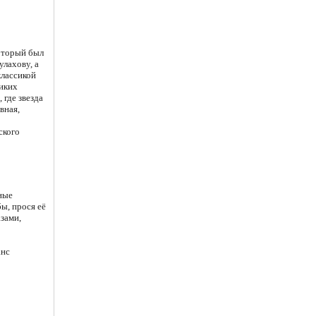
который был
лахову, а
классикой
иких
 где звезда
вная,
ского
мные
бы, прося её
зами,
анс