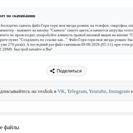
вет по скачиванию
бесплатно скачать файл Гори гори моя звезда романс на телефон, смартфон, п
мпьютер - нажмите на кнопку "Скачать" синего цвета, и начнется загрузка этого
ичего не происходит, попробуйте кликнуть правой кнопкой мыши на кнопке "С
рите пункт "Сохранить по ссылке как...". Файл Гори гори моя звезда романс бы
 уже 276 раз(а). А последний раз файл скачивали 09.08.2026 (05:11), при этом р
2.29Mb. Быстрей качайте и Вы!
Поделиться
дписывайтесь на veshok в
VK
,
Telegram
,
Youtube
,
Instagram
е файлы