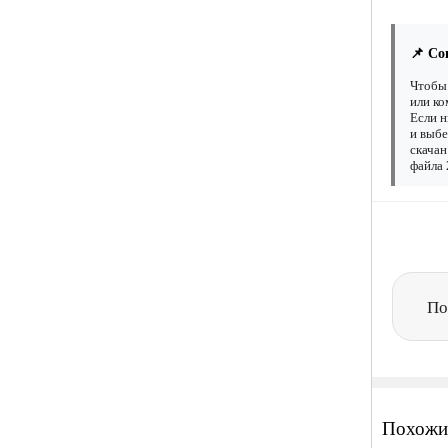
📌 Со
Чтобы 
или ко
Если н
и выбе
скачан
файла 
По
Похожи