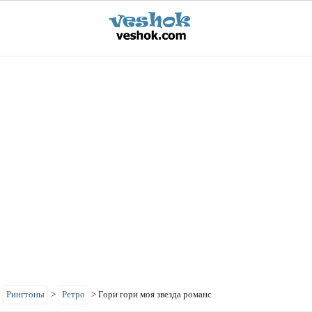
>
Рингтоны
>
Ретро
>
Гори гори моя звезда романс