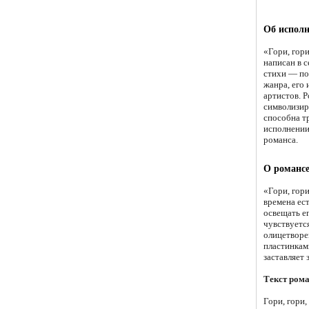
Об исполн
«Гори, гор
написан в 
стихи — по
жанра, его
артистов. Р
символизир
способна т
исполнении
романса.
О романсе
«Гори, гори
времена ест
освещать е
чувствуется
олицетворе
пластинкам
заставляет
Текст рома
Гори, гори,