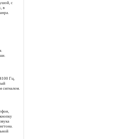
ушой, с
, в
анра.
я.
ши.
4100 Гц,
ный
м сигналом.
ефон,
 кнопку
звука
нгтона.
льной