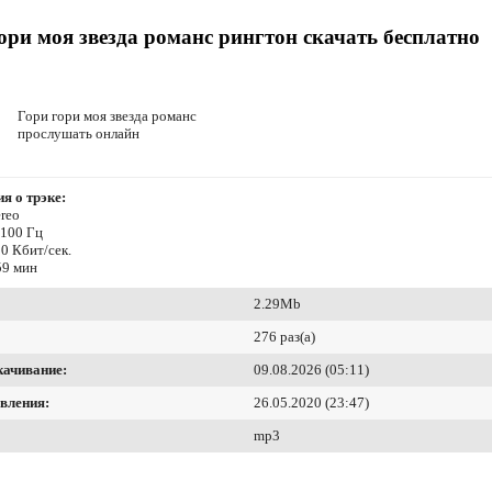
ори моя звезда романс рингтон скачать бесплатно
Гори гори моя звезда романс
прослушать онлайн
я о трэке:
reo
4100 Гц
0 Кбит/сек.
59 мин
2.29Mb
276 раз(а)
качивание:
09.08.2026 (05:11)
вления:
26.05.2020 (23:47)
mp3