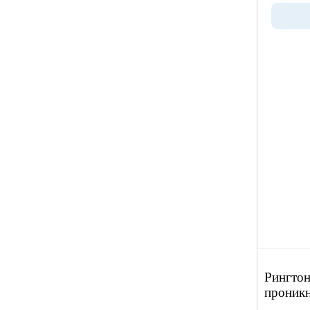
Рингтон
проникн