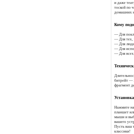
и даже теа
тоской по ч
домашних и
Кому подо
— Для покл
— Для тех,
— Для люде
— Для испо
— Для всех
Техническ
Длительнос
битрейт — 
фрагмент д
Установка
Нажмите на
планшет ил
мыши и выб
вашего уст
Пусть ваш 
классики!