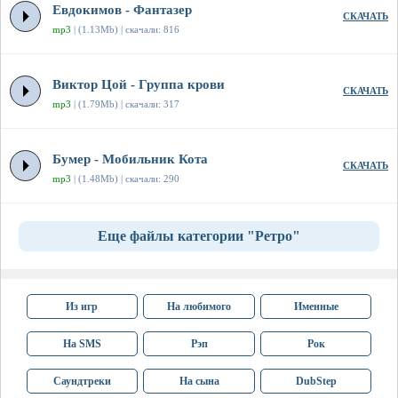
Евдокимов - Фантазер
СКАЧАТЬ
mp3
| (1.13Mb) | скачали: 816
Виктор Цой - Группа крови
СКАЧАТЬ
mp3
| (1.79Mb) | скачали: 317
Бумер - Мобильник Кота
СКАЧАТЬ
mp3
| (1.48Mb) | скачали: 290
Еще файлы категории "Ретро"
Из игр
На любимого
Именные
На SMS
Рэп
Рок
Саундтреки
На сына
DubStep