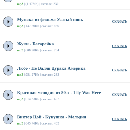
mp3
| (1.47Mb) | скачали: 230
Музыка из фильма Усатый нянь
СКАЧАТЬ
mp3
| 137.59Kb | скачали: 469
Жуки - Батарейка
СКАЧАТЬ
mp3
| 606.98Kb | скачали: 284
Любэ - Не Валяй Дурака Америка
СКАЧАТЬ
mp3
| 951.27Kb | скачали: 283
Красивая мелодия из 80-х - Lily Was Here
СКАЧАТЬ
mp3
| 614.33Kb | скачали: 697
Виктор Цой - Кукушка - Мелодия
СКАЧАТЬ
mp3
| 645.76Kb | скачали: 403