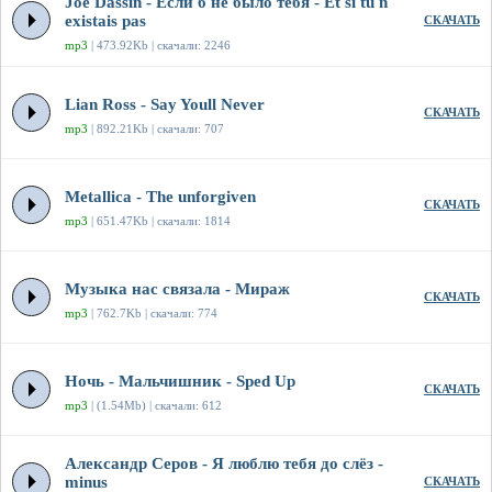
Joe Dassin - Если б не было тебя - Et si tu n
existais pas
СКАЧАТЬ
mp3
| 473.92Kb | скачали: 2246
Lian Ross - Say Youll Never
СКАЧАТЬ
mp3
| 892.21Kb | скачали: 707
Metallica - The unforgiven
СКАЧАТЬ
mp3
| 651.47Kb | скачали: 1814
Музыка нас связала - Мираж
СКАЧАТЬ
mp3
| 762.7Kb | скачали: 774
Ночь - Мальчишник - Sped Up
СКАЧАТЬ
mp3
| (1.54Mb) | скачали: 612
Александр Серов - Я люблю тебя до слёз -
minus
СКАЧАТЬ