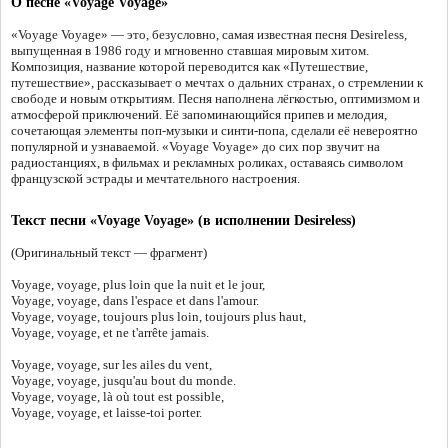
О песне «Voyage Voyage»
«Voyage Voyage» — это, безусловно, самая известная песня Desireless,
выпущенная в 1986 году и мгновенно ставшая мировым хитом.
Композиция, название которой переводится как «Путешествие,
путешествие», рассказывает о мечтах о дальних странах, о стремлении к
свободе и новым открытиям. Песня наполнена лёгкостью, оптимизмом и
атмосферой приключений. Её запоминающийся припев и мелодия,
сочетающая элементы поп-музыки и синти-попа, сделали её невероятно
популярной и узнаваемой. «Voyage Voyage» до сих пор звучит на
радиостанциях, в фильмах и рекламных роликах, оставаясь символом
французской эстрады и мечтательного настроения.
Текст песни «Voyage Voyage» (в исполнении Desireless)
(Оригинальный текст — фрагмент)
Voyage, voyage, plus loin que la nuit et le jour,
Voyage, voyage, dans l'espace et dans l'amour.
Voyage, voyage, toujours plus loin, toujours plus haut,
Voyage, voyage, et ne t'arrête jamais.
Voyage, voyage, sur les ailes du vent,
Voyage, voyage, jusqu'au bout du monde.
Voyage, voyage, là où tout est possible,
Voyage, voyage, et laisse-toi porter.