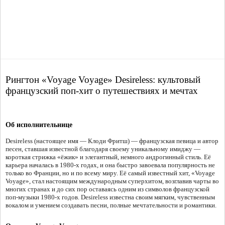
Рингтон «Voyage Voyage» Desireless: культовый
французский поп-хит о путешествиях и мечтах
Об исполнительнице
Desireless (настоящее имя — Клоди Фритш) — французская певица и автор
песен, ставшая известной благодаря своему уникальному имиджу —
короткая стрижка «ёжик» и элегантный, немного андрогинный стиль. Её
карьера началась в 1980-х годах, и она быстро завоевала популярность не
только во Франции, но и по всему миру. Её самый известный хит, «Voyage
Voyage», стал настоящим международным суперхитом, возглавив чарты во
многих странах и до сих пор оставаясь одним из символов французской
поп-музыки 1980-х годов. Desireless известна своим мягким, чувственным
вокалом и умением создавать песни, полные мечтательности и романтики.