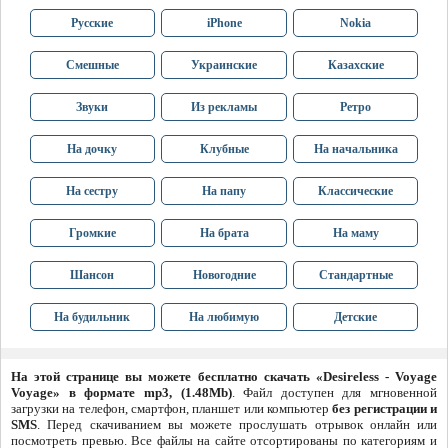
Русские
iPhone
Nokia
Смешные
Украинские
Казахские
Звуки
Из рекламы
Ретро
На дочку
Клубные
На начальника
На сестру
На папу
Классические
Громкие
На брата
На маму
Шансон
Новогодние
Стандартные
На будильник
На любимую
Детские
На этой странице вы можете бесплатно скачать «Desireless - Voyage
Voyage» в формате mp3, (1.48Mb)
. Файл доступен для мгновенной
загрузки на телефон, смартфон, планшет или компьютер
без регистрации и
SMS
. Перед скачиванием вы можете прослушать отрывок онлайн или
посмотреть превью. Все файлы на сайте отсортированы по категориям и