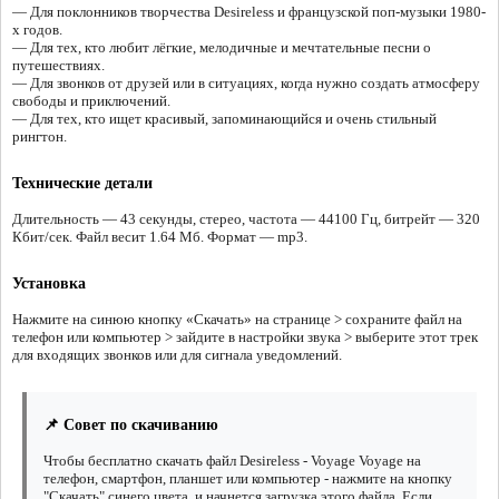
— Для поклонников творчества Desireless и французской поп-музыки 1980-
х годов.
— Для тех, кто любит лёгкие, мелодичные и мечтательные песни о
путешествиях.
— Для звонков от друзей или в ситуациях, когда нужно создать атмосферу
свободы и приключений.
— Для тех, кто ищет красивый, запоминающийся и очень стильный
рингтон.
Технические детали
Длительность — 43 секунды, стерео, частота — 44100 Гц, битрейт — 320
Кбит/сек. Файл весит 1.64 Мб. Формат — mp3.
Установка
Нажмите на синюю кнопку «Скачать» на странице > сохраните файл на
телефон или компьютер > зайдите в настройки звука > выберите этот трек
для входящих звонков или для сигнала уведомлений.
📌 Совет по скачиванию
Чтобы бесплатно скачать файл Desireless - Voyage Voyage на
телефон, смартфон, планшет или компьютер - нажмите на кнопку
"Скачать" синего цвета, и начнется загрузка этого файла. Если