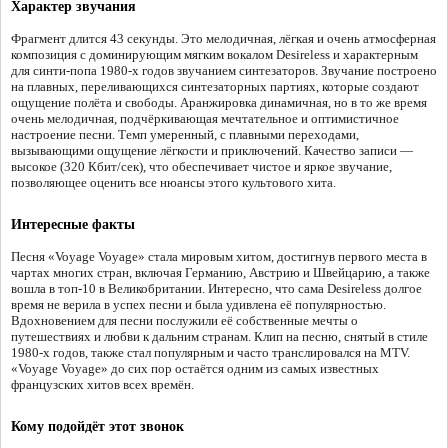
Характер звучания
Фрагмент длится 43 секунды. Это мелодичная, лёгкая и очень атмосферная
композиция с доминирующим мягким вокалом Desireless и характерным
для синти-попа 1980-х годов звучанием синтезаторов. Звучание построено
на плавных, переливающихся синтезаторных партиях, которые создают
ощущение полёта и свободы. Аранжировка динамичная, но в то же время
очень мелодичная, подчёркивающая мечтательное и оптимистичное
настроение песни. Темп умеренный, с плавными переходами,
вызывающими ощущение лёгкости и приключений. Качество записи —
высокое (320 Кбит/сек), что обеспечивает чистое и яркое звучание,
позволяющее оценить все нюансы этого культового хита.
Интересные факты
Песня «Voyage Voyage» стала мировым хитом, достигнув первого места в
чартах многих стран, включая Германию, Австрию и Швейцарию, а также
вошла в топ-10 в Великобритании. Интересно, что сама Desireless долгое
время не верила в успех песни и была удивлена её популярностью.
Вдохновением для песни послужили её собственные мечты о
путешествиях и любви к дальним странам. Клип на песню, снятый в стиле
1980-х годов, также стал популярным и часто транслировался на MTV.
«Voyage Voyage» до сих пор остаётся одним из самых известных
французских хитов всех времён.
Кому подойдёт этот звонок