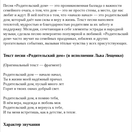
Песня «Родительский дом» — это проникновенная баллада о важности
семейного очага, о том, что дом — это не просто стены, а место, где нас
любят и ждут. В ней поётся о том, что «начало начал» — это родительский
дом, который даёт нам силы и веру в жизнь. Текст песни наполнен
теплотой, мудростью и благодарностью родителям за их заботу и
поддержку. Мелодия, сочетающая в себе элементы эстрады и народной
музыки, сделала песню невероятно популярной и любимой. «Родительский
дом» часто звучит на семейных праздниках, юбилеях и других
трогательных событиях, вызывая тёплые чувства у всех присутствующих.
Текст песни «Родительский дом» (в исполнении Льва Лещенко)
(Оригинальный текст — фрагмент)
Родительский дом — начало начал,
Ты в жизни моей надёжный причал.
Родительский дом, пускай много лет
Горит в твоих окнах добрый свет.
Родительский дом, я помню тебя,
В нём вера, надежда и любовь моя.
Родительский дом, я вернусь к тебе,
И ты меня встретишь, как в детстве, в тепле.
Характер звучания