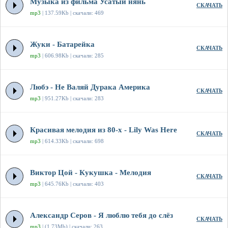
Музыка из фильма Усатый нянь
СКАЧАТЬ
mp3
| 137.59Kb | скачали: 469
Жуки - Батарейка
СКАЧАТЬ
mp3
| 606.98Kb | скачали: 285
Любэ - Не Валяй Дурака Америка
СКАЧАТЬ
mp3
| 951.27Kb | скачали: 283
Красивая мелодия из 80-х - Lily Was Here
СКАЧАТЬ
mp3
| 614.33Kb | скачали: 698
Виктор Цой - Кукушка - Мелодия
СКАЧАТЬ
mp3
| 645.76Kb | скачали: 403
Александр Серов - Я люблю тебя до слёз
СКАЧАТЬ
mp3
| (1.73Mb) | скачали: 263