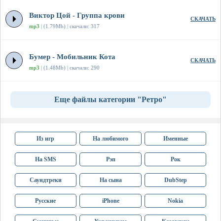
Виктор Цой - Группа крови
СКАЧАТЬ
mp3
| (1.79Mb) | скачали: 317
Бумер - Мобильник Кота
СКАЧАТЬ
mp3
| (1.48Mb) | скачали: 290
Еще файлы категории "Ретро"
Из игр
На любимого
Именные
На SMS
Рэп
Рок
Саундтреки
На сына
DubStep
Русские
iPhone
Nokia