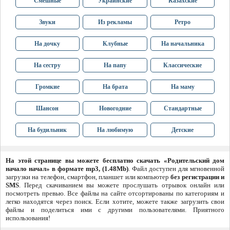
Смешные
Украинские
Казахские
Звуки
Из рекламы
Ретро
На дочку
Клубные
На начальника
На сестру
На папу
Классические
Громкие
На брата
На маму
Шансон
Новогодние
Стандартные
На будильник
На любимую
Детские
На этой странице вы можете бесплатно скачать «Родительский дом
начало начал» в формате mp3, (1.48Mb)
. Файл доступен для мгновенной
загрузки на телефон, смартфон, планшет или компьютер
без регистрации и
SMS
. Перед скачиванием вы можете прослушать отрывок онлайн или
посмотреть превью. Все файлы на сайте отсортированы по категориям и
легко находятся через поиск. Если хотите, можете также загрузить свои
файлы и поделиться ими с другими пользователями. Приятного
использования!