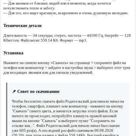
— Для звонков от близких людей или в моменты, когда хочется
почувствовать тепло и заботу.
— Для тех, кто ищет красивую, искреннюю и очень душевную мелодию.
Технические детали
Длительность — 34 секунды, стерео, частота — 44100 Гц, битрейт — 128
Кбит/сек. Файл весит 559.14 Кб. Формат — mp3.
Установка
Нажмите на синюю кнопку «Скачать» на странице > сохраните файл на
телефон или компьютер > зайдите в настройки звука > выберите этот трек
для входящих звонков или для сигнала уведомлений.
📌 Совет по скачиванию
Чтобы бесплатно скачать файл Родительский дом начало начал на
телефон, смартфон, планшет или компьютер - нажмите на кнопку
"Скачать" синего цвета, и начнется загрузка этого файла. Если
ничего не происходит, попробуйте кликнуть правой кнопкой
мыши на кнопке "Скачать" и выберите пункт "Сохранить по
ссылке как...". Файл Родительский дом начало начал был скачан
уже 605 раз(а). А последний раз файл скачивали 06.08.2026
(20:20), при этом размер у файла 559.14Kb. Быстрей качайте и