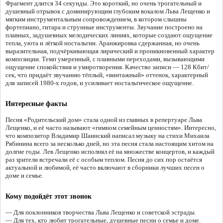
Фрагмент длится 34 секунды. Это короткий, но очень трогательный и
душевный отрывок с доминирующим глубоким вокалом Льва Лещенко и
мягким инструментальным сопровождением, в котором слышны
фортепиано, гитара и струнные инструменты. Звучание построено на
плавных, задушевных мелодических линиях, которые создают ощущение
тепла, уюта и лёгкой ностальгии. Аранжировка сдержанная, но очень
выразительная, подчёркивающая лирический и проникновенный характер
композиции. Темп умеренный, с плавными переходами, вызывающими
ощущение спокойствия и умиротворения. Качество записи — 128 Кбит/
сек, что придаёт звучанию тёплый, «винтажный» оттенок, характерный
для записей 1980-х годов, и усиливает ностальгическое ощущение.
Интересные факты
Песня «Родительский дом» стала одной из главных в репертуаре Льва
Лещенко, и её часто называют «гимном семейным ценностям». Интересно,
что композитор Владимир Шаинский написал музыку на стихи Михаила
Рябинина всего за несколько дней, но эта песня стала настоящим хитом на
долгие годы. Лев Лещенко исполнял её на множестве концертов, и каждый
раз зрители встречали её с особым теплом. Песня до сих пор остаётся
актуальной и любимой, её часто включают в сборники лучших песен о
доме и семье.
Кому подойдёт этот звонок
— Для поклонников творчества Льва Лещенко и советской эстрады.
— Для тех, кто любит трогательные, душевные песни о семье и доме.