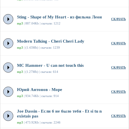
Sting - Shape of My Heart - из фильма Леон
СКАЧАТЬ
mp3
| 887.04Kb | скачали: 1212
Modern Talking - Cheri Cheri Lady
СКАЧАТЬ
mp3
| (1.43Mb) | скачали: 1239
MC Hammer - U can not touch this
СКАЧАТЬ
mp3
| (1.27Mb) | скачали: 614
Юрий Антонов - Море
СКАЧАТЬ
mp3
| 934.74Kb | скачали: 914
Joe Dassin - Если б не было тебя - Et si tu n
existais pas
СКАЧАТЬ
mp3
| 473.92Kb | скачали: 2246