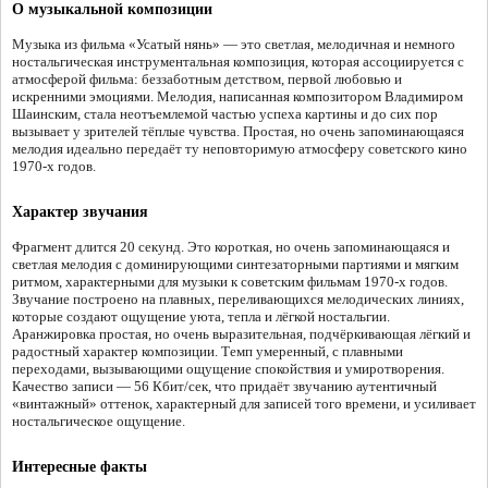
О музыкальной композиции
Музыка из фильма «Усатый нянь» — это светлая, мелодичная и немного
ностальгическая инструментальная композиция, которая ассоциируется с
атмосферой фильма: беззаботным детством, первой любовью и
искренними эмоциями. Мелодия, написанная композитором Владимиром
Шаинским, стала неотъемлемой частью успеха картины и до сих пор
вызывает у зрителей тёплые чувства. Простая, но очень запоминающаяся
мелодия идеально передаёт ту неповторимую атмосферу советского кино
1970-х годов.
Характер звучания
Фрагмент длится 20 секунд. Это короткая, но очень запоминающаяся и
светлая мелодия с доминирующими синтезаторными партиями и мягким
ритмом, характерными для музыки к советским фильмам 1970-х годов.
Звучание построено на плавных, переливающихся мелодических линиях,
которые создают ощущение уюта, тепла и лёгкой ностальгии.
Аранжировка простая, но очень выразительная, подчёркивающая лёгкий и
радостный характер композиции. Темп умеренный, с плавными
переходами, вызывающими ощущение спокойствия и умиротворения.
Качество записи — 56 Кбит/сек, что придаёт звучанию аутентичный
«винтажный» оттенок, характерный для записей того времени, и усиливает
ностальгическое ощущение.
Интересные факты