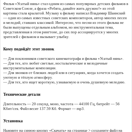
Фильм «Усатый нянь» стал одним из самых популярных детских фильмов в
Советском Союзе, а фраза «Ребята, давайте жить дружно!» из этой
картины стала крылатой. Музыку к фильму написал Владимир Шаинский
— один из самых известных советских композиторов, автор многих песен
и мелодий, ставших классикой. Интересно, что песни из этого фильма не
были выпущены отдельным альбомом, но инструментальная тема,
представленная в этом рингтоне, до сих пор ассоциируется у многих
зрителей с фильмом и вызывает улыбку.
Кому подойдёт этот звонок
— Для поклонников советского кинематографа и фильма «Усатый нянь».
— Для тех, кто любит светлые, ностальгические и мелодичные
инструментальные композиции.
— Для звонков от близких людей или в ситуациях, когда хочется создать
уютную и тёплую атмосферу.
— Для тех, кто ищет короткую, узнаваемую и очень душевную мелодию.
Технические детали
Длительность — 20 секунд, моно, частота — 44100 Гц, битрейт — 56
Кбит/сек. Файл весит 137.59 Кб. Формат — mp3.
Установка
Нажмите на синюю кнопку «Скачать» на странице > сохраните файл на