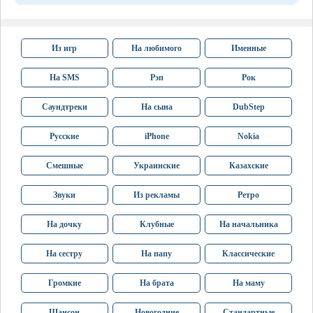
Из игр
На любимого
Именные
На SMS
Рэп
Рок
Саундтреки
На сына
DubStep
Русские
iPhone
Nokia
Смешные
Украинские
Казахские
Звуки
Из рекламы
Ретро
На дочку
Клубные
На начальника
На сестру
На папу
Классические
Громкие
На брата
На маму
Шансон
Новогодние
Стандартные