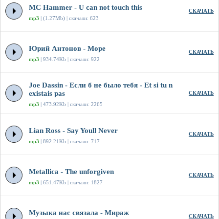
MC Hammer - U can not touch this
СКАЧАТЬ
mp3
| (1.27Mb) | скачали: 623
Юрий Антонов - Море
СКАЧАТЬ
mp3
| 934.74Kb | скачали: 922
Joe Dassin - Если б не было тебя - Et si tu n
existais pas
СКАЧАТЬ
mp3
| 473.92Kb | скачали: 2265
Lian Ross - Say Youll Never
СКАЧАТЬ
mp3
| 892.21Kb | скачали: 717
Metallica - The unforgiven
СКАЧАТЬ
mp3
| 651.47Kb | скачали: 1827
Музыка нас связала - Мираж
СКАЧАТЬ