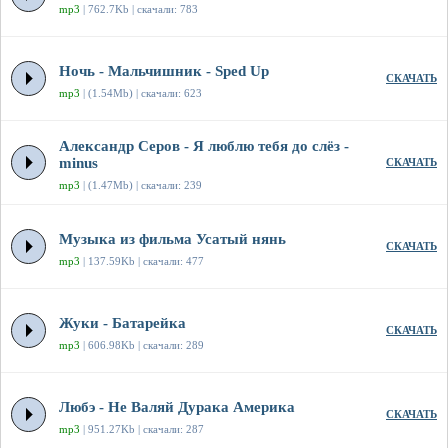
mp3
| 762.7Kb | скачали: 783
Ночь - Мальчишник - Sped Up
СКАЧАТЬ
mp3
| (1.54Mb) | скачали: 623
Александр Серов - Я люблю тебя до слёз -
minus
СКАЧАТЬ
mp3
| (1.47Mb) | скачали: 239
Музыка из фильма Усатый нянь
СКАЧАТЬ
mp3
| 137.59Kb | скачали: 477
Жуки - Батарейка
СКАЧАТЬ
mp3
| 606.98Kb | скачали: 289
Любэ - Не Валяй Дурака Америка
СКАЧАТЬ
mp3
| 951.27Kb | скачали: 287