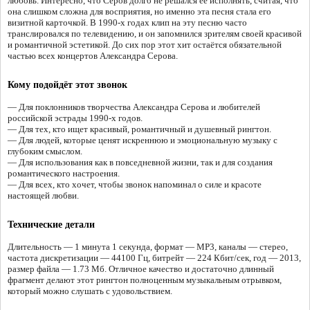
любовь. Интересно, что Серов долго не решался её исполнять, считая, что
она слишком сложна для восприятия, но именно эта песня стала его
визитной карточкой. В 1990-х годах клип на эту песню часто
транслировался по телевидению, и он запомнился зрителям своей красивой
и романтичной эстетикой. До сих пор этот хит остаётся обязательной
частью всех концертов Александра Серова.
Кому подойдёт этот звонок
— Для поклонников творчества Александра Серова и любителей
российской эстрады 1990-х годов.
— Для тех, кто ищет красивый, романтичный и душевный рингтон.
— Для людей, которые ценят искреннюю и эмоциональную музыку с
глубоким смыслом.
— Для использования как в повседневной жизни, так и для создания
романтического настроения.
— Для всех, кто хочет, чтобы звонок напоминал о силе и красоте
настоящей любви.
Технические детали
Длительность — 1 минута 1 секунда, формат — MP3, каналы — стерео,
частота дискретизации — 44100 Гц, битрейт — 224 Кбит/сек, год — 2013,
размер файла — 1.73 Мб. Отличное качество и достаточно длинный
фрагмент делают этот рингтон полноценным музыкальным отрывком,
который можно слушать с удовольствием.