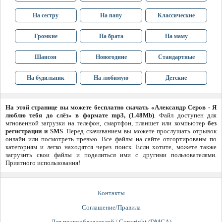
На сестру
На папу
Классические
Громкие
На брата
На маму
Шансон
Новогодние
Стандартные
На будильник
На любимую
Детские
На этой странице вы можете бесплатно скачать «Александр Серов - Я
люблю тебя до слёз» в формате mp3, (1.48Mb)
. Файл доступен для
мгновенной загрузки на телефон, смартфон, планшет или компьютер
без
регистрации и SMS
. Перед скачиванием вы можете прослушать отрывок
онлайн или посмотреть превью. Все файлы на сайте отсортированы по
категориям и легко находятся через поиск. Если хотите, можете также
загрузить свои файлы и поделиться ими с другими пользователями.
Приятного использования!
Контакты
Соглашение/Правила
Для правообладателей / Copyright (DMCA)