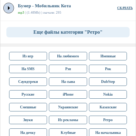
Бумер - Мобильник Кота
СКАЧАТЬ
mp3
| (1.48Mb) | скачали: 295
Еще файлы категории "Ретро"
Из игр
На любимого
Именные
На SMS
Рэп
Рок
Саундтреки
На сына
DubStep
Русские
iPhone
Nokia
Смешные
Украинские
Казахские
Звуки
Из рекламы
Ретро
На дочку
Клубные
На начальника