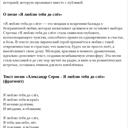
историей, которую проживает вместе с публикой.
О песне «Я люблю тебя до слёз»
«Я люблю тебя до слёз» — это мощная и искренняя баллада о
безграничной любви, которая захватывает целиком и не оставляет выбора.
Строчка «Я люблю тебя до слёз» стала символом глубокого,
всепоглощающего чувства, способного принести одновременно и счастье,
и боль. В тексте песни лирический герой признаётся в любви с такой
откровенностью и страстью, что кажется, будто он не просто поёт, а
выплёскивает свою душу. Мелодия, красивая и немного драматичная,
идеально дополняет текст, создавая незабываемую атмосферу. Эта песня
стала классикой и до сих пор звучит на радио, в кино и на романтических
встречах, оставаясь гимном для всех влюблённых.
Текст песни «Александр Серов - Я люблю тебя до слёз»
(фрагмент)
Я люблю тебя до слёз,
Я люблю тебя всерьёз.
И ночами долгими,
И звёздами, и облаками.
Я люблю тебя до слёз,
Я тебя, как небо, нёс.
И дождями, и ветрами,