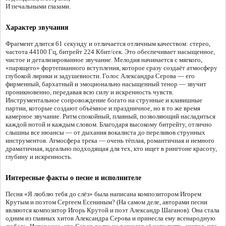
И печальными глазами.
Характер звучания
Фрагмент длится 61 секунду и отличается отличным качеством: стерео,
частота 44100 Гц, битрейт 224 Кбит/сек. Это обеспечивает насыщенное,
чистое и детализированное звучание. Мелодия начинается с мягкого,
«парящего» фортепианного вступления, которое сразу создаёт атмосферу
глубокой лирики и задушевности. Голос Александра Серова — его
фирменный, бархатный и эмоционально насыщенный тенор — звучит
проникновенно, передавая всю силу и искренность чувств.
Инструментальное сопровождение богато на струнные и клавишные
партии, которые создают объёмное и праздничное, но в то же время
камерное звучание. Ритм спокойный, плавный, позволяющий насладиться
каждой нотой и каждым словом. Благодаря высокому битрейту, отлично
слышны все нюансы — от дыхания вокалиста до переливов струнных
инструментов. Атмосфера трека — очень тёплая, романтичная и немного
драматичная, идеально подходящая для тех, кто ищет в рингтоне красоту,
глубину и искренность.
Интересные факты о песне и исполнителе
Песня «Я люблю тебя до слёз» была написана композитором Игорем
Крутым и поэтом Сергеем Есениным? (На самом деле, авторами песни
являются композитор Игорь Крутой и поэт Александр Шаганов). Она стала
одним из главных хитов Александра Серова и принесла ему всенародную