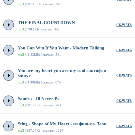
mp3
| 997.18Kb | скачали: 543
THE FINAL COUNTDOWN
СКАЧАТЬ
mp3
| 390.1Kb | скачали: 342
You Can Win If You Want - Modern Talking
СКАЧАТЬ
mp3
| (1.32Mb) | скачали: 541
You are my heart you are my soul саксофон
минус
СКАЧАТЬ
mp3
| (1.48Mb) | скачали: 875
Sandra - Ill Never Be
СКАЧАТЬ
mp3
| 901.87Kb | скачали: 494
Sting - Shape of My Heart - из фильма Леон
СКАЧАТЬ
mp3
| 887.04Kb | скачали: 1217