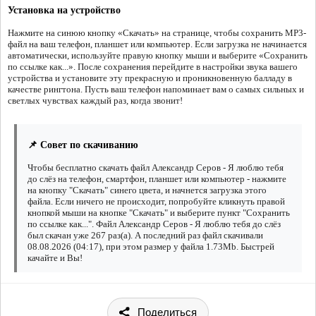
Установка на устройство
Нажмите на синюю кнопку «Скачать» на странице, чтобы сохранить MP3-
файл на ваш телефон, планшет или компьютер. Если загрузка не начинается
автоматически, используйте правую кнопку мыши и выберите «Сохранить
по ссылке как...». После сохранения перейдите в настройки звука вашего
устройства и установите эту прекрасную и проникновенную балладу в
качестве рингтона. Пусть ваш телефон напоминает вам о самых сильных и
светлых чувствах каждый раз, когда звонит!
📌 Совет по скачиванию
Чтобы бесплатно скачать файл Александр Серов - Я люблю тебя
до слёз на телефон, смартфон, планшет или компьютер - нажмите
на кнопку "Скачать" синего цвета, и начнется загрузка этого
файла. Если ничего не происходит, попробуйте кликнуть правой
кнопкой мыши на кнопке "Скачать" и выберите пункт "Сохранить
по ссылке как...". Файл Александр Серов - Я люблю тебя до слёз
был скачан уже 267 раз(а). А последний раз файл скачивали
08.08.2026 (04:17), при этом размер у файла 1.73Mb. Быстрей
качайте и Вы!
Поделиться