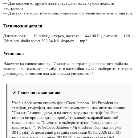
— Для звонков от друзей или в ситуациях, когда нужно поднять
настроение.
— Для тех, кто ищет культовый, узнаваемый и очень позитивный рингтон.
Технические детали
Длительность — 19 секунд, стерео, частота — 44100 Гц, битрейт — 128
Кбит/сек. Файл весит 292.84 Кб. Формат — mp3.
Установка
Нажмите на синюю кнопку «Скачать» на странице > сохраните файл на
телефон или компьютер > зайдите в настройки звука > выберите этот трек
для входящих звонков или для сигнала уведомлений.
📌 Совет по скачиванию
Чтобы бесплатно скачать файл Coco Jamboo - Mr President на
телефон, смартфон, планшет или компьютер - нажмите на кнопку
"Скачать" синего цвета, и начнется загрузка этого файла. Если
ничего не происходит, попробуйте кликнуть правой кнопкой
мыши на кнопке "Скачать" и выберите пункт "Сохранить по
ссылке как...". Файл Coco Jamboo - Mr President был скачан уже
391 раз(а). А последний раз файл скачивали 05.08.2026 (23:43),
при этом размер у файла 292.84Kb. Быстрей качайте и Вы!