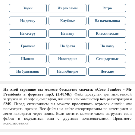
Звуки
Из рекламы
Ретро
На дочку
Клубные
На начальника
На сестру
На папу
Классические
Громкие
На брата
На маму
Шансон
Новогодние
Стандартные
На будильник
На любимую
Детские
На этой странице вы можете бесплатно скачать «Coco Jamboo - Mr
President» в формате mp3, (1.48Mb)
. Файл доступен для мгновенной
загрузки на телефон, смартфон, планшет или компьютер
без регистрации и
SMS
. Перед скачиванием вы можете прослушать отрывок онлайн или
посмотреть превью. Все файлы на сайте отсортированы по категориям и
легко находятся через поиск. Если хотите, можете также загрузить свои
файлы и поделиться ими с другими пользователями. Приятного
использования!