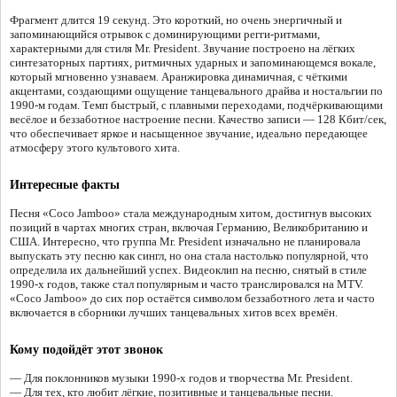
Фрагмент длится 19 секунд. Это короткий, но очень энергичный и
запоминающийся отрывок с доминирующими регги-ритмами,
характерными для стиля Mr. President. Звучание построено на лёгких
синтезаторных партиях, ритмичных ударных и запоминающемся вокале,
который мгновенно узнаваем. Аранжировка динамичная, с чёткими
акцентами, создающими ощущение танцевального драйва и ностальгии по
1990-м годам. Темп быстрый, с плавными переходами, подчёркивающими
весёлое и беззаботное настроение песни. Качество записи — 128 Кбит/сек,
что обеспечивает яркое и насыщенное звучание, идеально передающее
атмосферу этого культового хита.
Интересные факты
Песня «Coco Jamboo» стала международным хитом, достигнув высоких
позиций в чартах многих стран, включая Германию, Великобританию и
США. Интересно, что группа Mr. President изначально не планировала
выпускать эту песню как сингл, но она стала настолько популярной, что
определила их дальнейший успех. Видеоклип на песню, снятый в стиле
1990-х годов, также стал популярным и часто транслировался на MTV.
«Coco Jamboo» до сих пор остаётся символом беззаботного лета и часто
включается в сборники лучших танцевальных хитов всех времён.
Кому подойдёт этот звонок
— Для поклонников музыки 1990-х годов и творчества Mr. President.
— Для тех, кто любит лёгкие, позитивные и танцевальные песни.