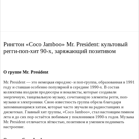
Рингтон «Coco Jamboo» Mr. President: культовый
регги-поп-хит 90-х, заряжающий позитивом
О группе Mr. President
Mr. President — это немецкая евродэнс- и поп-группа, образованная в 1991
году и ставшая особенно популярной в середине 1990-х. В состав
коллектива входили продюсеры и вокалисты, которые создавали
энергичную, танцевальную музыку, сочетающую элементы регги, поп-
музыки и электроники. Свою известность группа обрела благодаря
запоминающимся хитам, которые часто звучали на радиостанциях и
дискотеках. Главный хит группы, «Coco Jamboo», стал настоящим гимном
лета и до сих пор остаётся любимым у поклонников 1990-х годов. Музыка
Mr. President отличается лёгкостью, позитивом и умением поднимать
настроение.