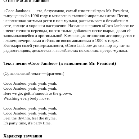
О песне «Coco Jamboo»
«Coco Jamboo» — это, безусловно, самый известный трек Mr. President,
выпущенный в 1996 году и мгновенно ставший мировым хитом. Песня,
наполненная ритмами регги и поп-музыки, рассказывает о беззаботном
лете, солнце и хорошем настроении. Название и припев «Coco Jamboo» не
имеют точного перевода, но это только добавляет песне шарма, делая её
запоминающейся и оригинальной. Композиция мгновенно ассоциируется с
пляжем, вечеринками и тёплыми воспоминаниями о 1990-х годах.
Благодаря своей универсальности, «Coco Jamboo» до сих пор звучит на
радиостанциях, дискотеках и в плейлистах поклонников ретро-музыки.
Текст песни «Coco Jamboo» (в исполнении Mr. President)
(Оригинальный текст — фрагмент)
Coco Jamboo, yeah, yeah, yeah,
Coco Jamboo, yeah, yeah, yeah.
Here we go, gettin' smooth to the groove,
Watching everybody move.
Coco Jamboo, yeah, yeah, yeah,
Coco Jamboo, yeah, yeah, yeah.
Feel the rhythm, feel the rhyme,
It's party time, it's party time.
Характер звучания