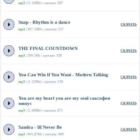
mp3
| (1.19Mb) | скачали: 597
Snap - Rhythm is a dance
СКАЧАТЬ
mp3
| 997.18Kb | скачали: 537
THE FINAL COUNTDOWN
СКАЧАТЬ
mp3
| 390.1Kb | скачали: 338
You Can Win If You Want - Modern Talking
СКАЧАТЬ
mp3
| (1.32Mb) | скачали: 538
You are my heart you are my soul саксофон
минус
СКАЧАТЬ
mp3
| (1.48Mb) | скачали: 871
Sandra - Ill Never Be
СКАЧАТЬ
mp3
| 901.87Kb | скачали: 489