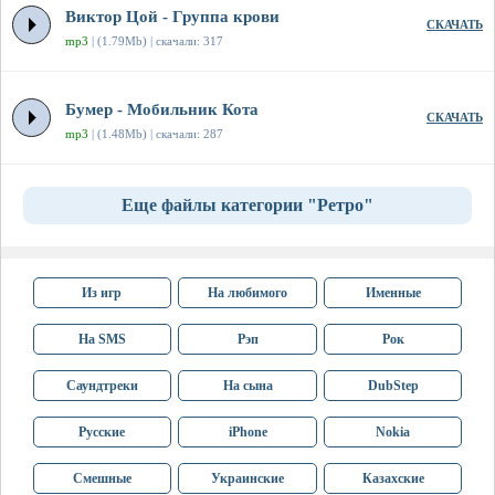
Виктор Цой - Группа крови
СКАЧАТЬ
mp3
| (1.79Mb) | скачали: 317
Бумер - Мобильник Кота
СКАЧАТЬ
mp3
| (1.48Mb) | скачали: 287
Еще файлы категории "Ретро"
Из игр
На любимого
Именные
На SMS
Рэп
Рок
Саундтреки
На сына
DubStep
Русские
iPhone
Nokia
Смешные
Украинские
Казахские