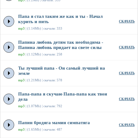
mp3
| (1.2Mb) | скачали: 333
Папа я стал таким же как и ты - Начал
курить и пить
СКАЧАТЬ
mp3
| (1.14Mb) | скачали: 333
Папина любовь детям так необходима -
Папина любовь придает на свете силы
СКАЧАТЬ
mp3
| (1.12Mb) | скачали: 258
Ты лучший папа - Он самый лучший на
земле
СКАЧАТЬ
mp3
| (1.21Mb) | скачали: 578
Папа-папа я скучаю Папа-папа как твои
дела
СКАЧАТЬ
mp3
| (1.07Mb) | скачали: 792
Папин бродяга мамин симпатяга
СКАЧАТЬ
mp3
| (1.65Mb) | скачали: 487