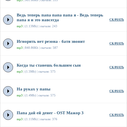
mp3
| 981.68Kb | скачали: 335
Ведь теперь папа папа папа я - Ведь теперь
папа я и это навсегда
СКАЧАТЬ
mp3
| (1.13Mb) | скачали: 243
Игнорить нет резона - батя звонит
СКАЧАТЬ
mp3
| 840.86Kb | скачали: 587
Когда ты станешь большим сын
СКАЧАТЬ
mp3
| (1.5Mb) | скачали: 575
На руках у папы
СКАЧАТЬ
mp3
| (1.4Mb) | скачали: 575
Папа дай ей денег - OST Мажор 3
СКАЧАТЬ
mp3
| (1.11Mb) | скачали: 376