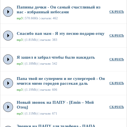
Папины дочки - Он самый счастливый из
нас - избранный небесами
СКАЧАТЬ
mp3
| 570.66Kb | скачали: 462
Спасибо пап мам - Я эту песню подарю отцу
СКАЧАТЬ
mp3
| (1.81Mb) | скачали: 383
Я зашел я забрал чтобы было накидать
СКАЧАТЬ
mp3
| (1.18Mb) | скачали: 542
Папа твой не супермен и не супергерой - Он
мчится мимо городов рассекая даль
СКАЧАТЬ
mp3
| (1.19Mb) | скачали: 606
Новый звонок на ПАПУ - [Emin – Мой
Отец]
СКАЧАТЬ
mp3
| (1.11Mb) | скачали: 671
Звонки на ПАПУ для телефона - ПАПА