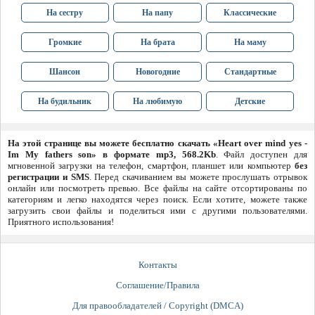
На сестру
На папу
Классические
Громкие
На брата
На маму
Шансон
Новогодние
Стандартные
На будильник
На любимую
Детские
На этой странице вы можете бесплатно скачать «Heart over mind yes -
Im My fathers son» в формате mp3, 568.2Kb
. Файл доступен для
мгновенной загрузки на телефон, смартфон, планшет или компьютер
без
регистрации и SMS
. Перед скачиванием вы можете прослушать отрывок
онлайн или посмотреть превью. Все файлы на сайте отсортированы по
категориям и легко находятся через поиск. Если хотите, можете также
загрузить свои файлы и поделиться ими с другими пользователями.
Приятного использования!
Контакты
Соглашение/Правила
Для правообладателей / Copyright (DMCA)