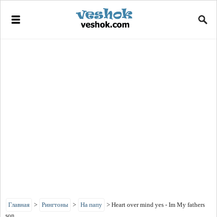
Главная
>
Рингтоны
>
На папу
>
Heart over mind yes - Im My fathers
son