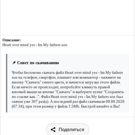
Описание:
Heart over mind yes - Im My fathers son
📌 Совет по скачиванию
Чтобы бесплатно скачать файл Heart over mind yes - Im My fathers
son на телефон, смартфон, планшет или компьютер - нажмите на
кнопку "Скачать" синего цвета, и начнется загрузка этого файла.
Если ничего не происходит, попробуйте кликнуть правой
кнопкой мыши на кнопке "Скачать" и выберите пункт "Сохранить
по ссылке как...". Файл Heart over mind yes - Im My fathers son был
скачан уже 307 раз(а). А последний раз файл скачивали 08.08.2026
(07:34), при этом размер у файла 1.5Mb. Быстрей качайте и Вы!
Поделиться