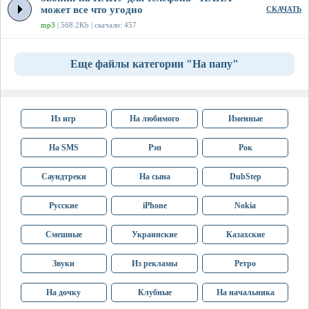
может все что угодно
СКАЧАТЬ
mp3
| 568.2Kb | скачали: 457
Еще файлы категории "На папу"
Из игр
На любимого
Именные
На SMS
Рэп
Рок
Саундтреки
На сына
DubStep
Русские
iPhone
Nokia
Смешные
Украинские
Казахские
Звуки
Из рекламы
Ретро
На дочку
Клубные
На начальника