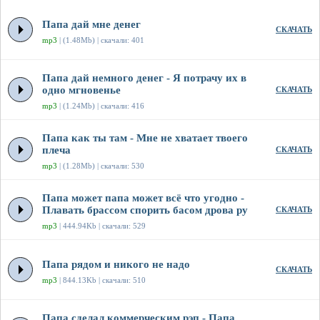
Папа дай мне денег
СКАЧАТЬ
mp3
| (1.48Mb) | скачали: 401
Папа дай немного денег - Я потрачу их в
одно мгновенье
СКАЧАТЬ
mp3
| (1.24Mb) | скачали: 416
Папа как ты там - Мне не хватает твоего
плеча
СКАЧАТЬ
mp3
| (1.28Mb) | скачали: 530
Папа может папа может всё что угодно -
Плавать брассом спорить басом дрова ру
СКАЧАТЬ
mp3
| 444.94Kb | скачали: 529
Папа рядом и никого не надо
СКАЧАТЬ
mp3
| 844.13Kb | скачали: 510
Папа сделал коммерческим рэп - Папа