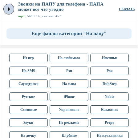
Звонки на ПАПУ для телефона - ПАПА
может все что угодно
СКАЧАТЬ
mp3
| 568.2Kb | скачали: 457
Еще файлы категории "На папу"
Из игр
На любимого
Именные
На SMS
Рэп
Рок
Саундтреки
На сына
DubStep
Русские
iPhone
Nokia
Смешные
Украинские
Казахские
Звуки
Из рекламы
Ретро
На дочку
Клубные
На начальника