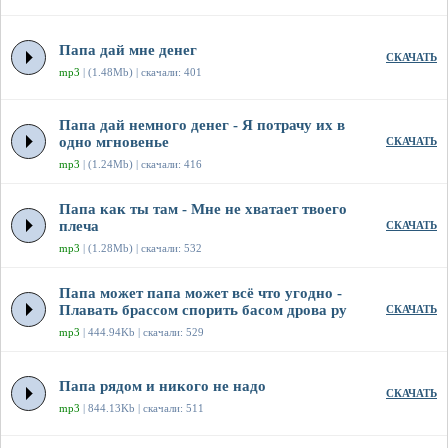
Папа дай мне денег
СКАЧАТЬ
mp3
| (1.48Mb) | скачали: 401
Папа дай немного денег - Я потрачу их в
одно мгновенье
СКАЧАТЬ
mp3
| (1.24Mb) | скачали: 416
Папа как ты там - Мне не хватает твоего
плеча
СКАЧАТЬ
mp3
| (1.28Mb) | скачали: 532
Папа может папа может всё что угодно -
Плавать брассом спорить басом дрова ру
СКАЧАТЬ
mp3
| 444.94Kb | скачали: 529
Папа рядом и никого не надо
СКАЧАТЬ
mp3
| 844.13Kb | скачали: 511