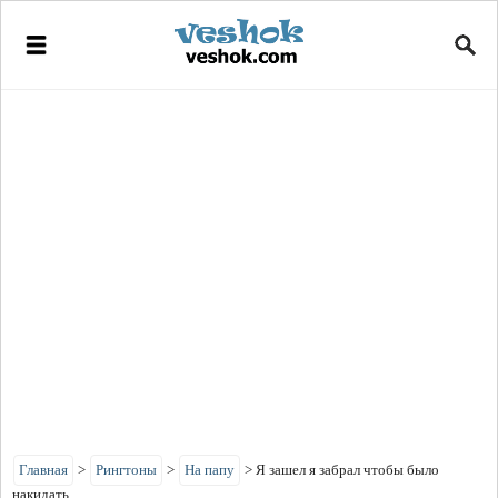
Главная
>
Рингтоны
>
На папу
>
Я зашел я забрал чтобы было
накидать