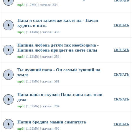
СКАЧАТЬ
mp3
| (1.2Mb) | скачали: 334
Папа я стал таким же как и ты - Начал
курить и пить
СКАЧАТЬ
mp3
| (1.14Mb) | скачали: 335
Папина любовь детям так необходима -
Папина любовь придает на свете силы
СКАЧАТЬ
mp3
| (1.12Mb) | скачали: 258
Ты лучший папа - Он самый лучший на
земле
СКАЧАТЬ
mp3
| (1.21Mb) | скачали: 581
Папа-папа я скучаю Папа-папа как твои
дела
СКАЧАТЬ
mp3
| (1.07Mb) | скачали: 794
Папин бродяга мамин симпатяга
СКАЧАТЬ
mp3
| (1.65Mb) | скачали: 490