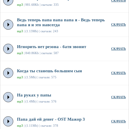
СКАЧАТЬ
mp3
| 981.68Kb | скачали: 335
Ведь теперь папа папа папа я - Ведь теперь
папа я и это навсегда
СКАЧАТЬ
mp3
| (1.13Mb) | скачали: 243
Игнорить нет резона - батя звонит
СКАЧАТЬ
mp3
| 840.86Kb | скачали: 587
Когда ты станешь большим сын
СКАЧАТЬ
mp3
| (1.5Mb) | скачали: 575
На руках у папы
СКАЧАТЬ
mp3
| (1.4Mb) | скачали: 576
Папа дай ей денег - OST Мажор 3
СКАЧАТЬ
mp3
| (1.11Mb) | скачали: 378