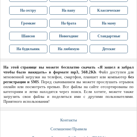
На сестру
На папу
Классические
Громкие
На брата
На маму
Шансон
Новогодние
Стандартные
На будильник
На любимую
Детские
На этой странице вы можете бесплатно скачать «Я зашел я забрал
чтобы было накидать» в формате mp3, 568.2Kb
. Файл доступен для
мгновенной загрузки на телефон, смартфон, планшет или компьютер
без
регистрации и SMS
. Перед скачиванием вы можете прослушать отрывок
онлайн или посмотреть превью. Все файлы на сайте отсортированы по
категориям и легко находятся через поиск. Если хотите, можете также
загрузить свои файлы и поделиться ими с другими пользователями.
Приятного использования!
Контакты
Соглашение/Правила