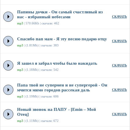
Папины дочки - Он самый счастливый из
нас - избранный небесами
СКАЧАТЬ
mp3
| 570.66Kb | скачали: 462
Спасибо пап мам - Я эту песню подарю отцу
СКАЧАТЬ
mp3
| (1.81Mb) | скачали: 383
Я зашел я забрал чтобы было накидать
СКАЧАТЬ
mp3
| (1.18Mb) | скачали: 542
Папа твой не супермен и не супергерой - Он
мчится мимо городов рассекая даль
СКАЧАТЬ
mp3
| (1.19Mb) | скачали: 606
Новый звонок на ПАПУ - [Emin – Мой
Отец]
СКАЧАТЬ
mp3
| (1.11Mb) | скачали: 672