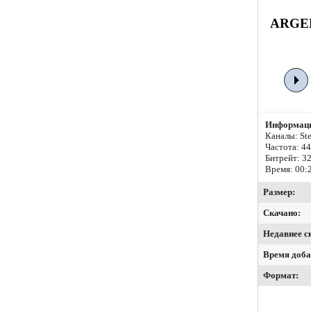
ARGEN
Информаци
Каналы: Ste
Частота: 4
Битрейт:
32
Время: 00:
Размер:
Скачано:
Недавнее с
Время доба
Формат: