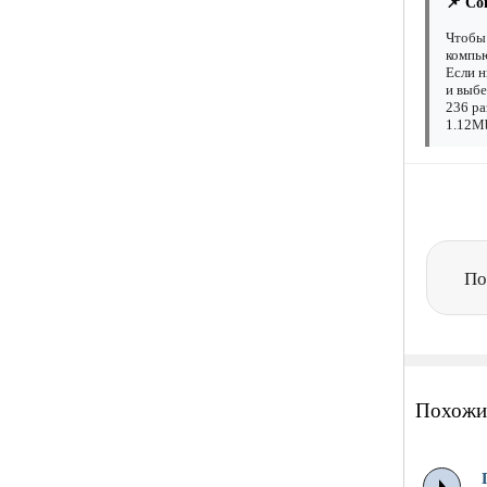
📌 Со
Чтобы 
компью
Если н
и выбе
236 ра
1.12Mb
По
Похожи