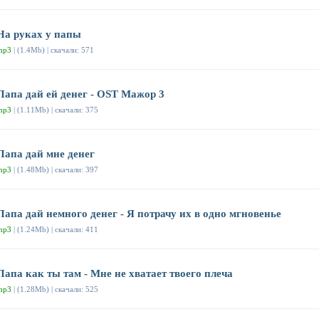
На руках у папы
mp3
| (1.4Mb) | скачали: 571
Папа дай ей денег - OST Мажор 3
mp3
| (1.11Mb) | скачали: 375
Папа дай мне денег
mp3
| (1.48Mb) | скачали: 397
Папа дай немного денег - Я потрачу их в одно мгновенье
mp3
| (1.24Mb) | скачали: 411
Папа как ты там - Мне не хватает твоего плеча
mp3
| (1.28Mb) | скачали: 525