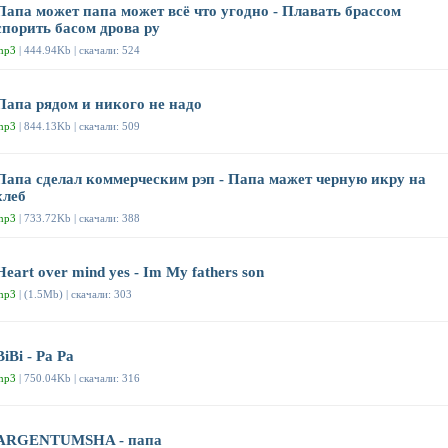
Папа может папа может всё что угодно - Плавать брассом
спорить басом дрова ру
mp3
| 444.94Kb | скачали: 524
Папа рядом и никого не надо
mp3
| 844.13Kb | скачали: 509
Папа сделал коммерческим рэп - Папа мажет черную икру на
хлеб
mp3
| 733.72Kb | скачали: 388
Heart over mind yes - Im My fathers son
mp3
| (1.5Mb) | скачали: 303
BiBi - Pa Pa
mp3
| 750.04Kb | скачали: 316
ARGENTUMSHA - папа