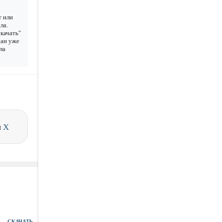
т или
ла.
качать"
чан уже
ла
и
X
СКАЧАТЬ