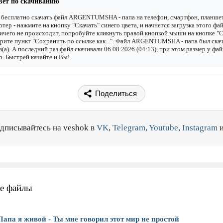
вет по скачиванию
бесплатно скачать файл ARGENTUMSHA - папа на телефон, смартфон, планше
тер - нажмите на кнопку "Скачать" синего цвета, и начнется загрузка этого фай
ичего не происходит, попробуйте кликнуть правой кнопкой мыши на кнопке "С
рите пункт "Сохранить по ссылке как...". Файл ARGENTUMSHA - папа был ска
з(а). А последний раз файл скачивали 06.08.2026 (04:13), при этом размер у фай
. Быстрей качайте и Вы!
Поделиться
дписывайтесь на veshok в
VK
,
Telegram
,
Youtube
,
Instagram
е файлы
Папа я живой - Ты мне говорил этот мир не простой