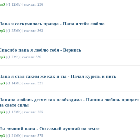
mp3
| (1.12Mb) | скачали: 236
Папа я соскучилась правда - Папа я тебя люблю
mp3
| (1.25Mb) | скачали: 363
Спасибо папа я люблю тебя - Вернись
mp3
| (1.2Mb) | скачали: 330
Папа я стал таким же как и ты - Начал курить и пить
mp3
| (1.14Mb) | скачали: 331
Папина любовь детям так необходима - Папина любовь придает
на свете силы
mp3
| (1.12Mb) | скачали: 255
Ты лучший папа - Он самый лучший на земле
mp3
| (1.21Mb) | скачали: 575