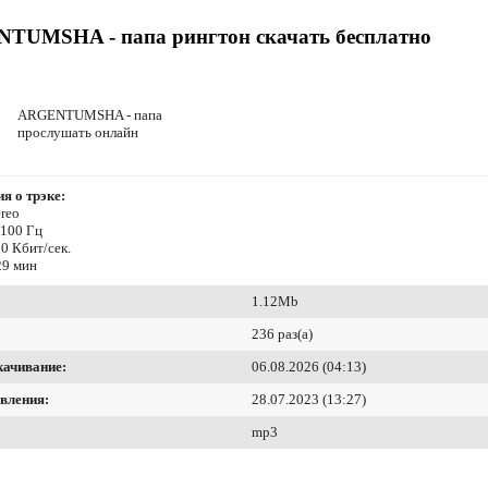
TUMSHA - папа рингтон скачать бесплатно
ARGENTUMSHA - папа
прослушать онлайн
я о трэке:
reo
4100 Гц
0 Кбит/сек.
29 мин
1.12Mb
236 раз(а)
качивание:
06.08.2026 (04:13)
вления:
28.07.2023 (13:27)
mp3