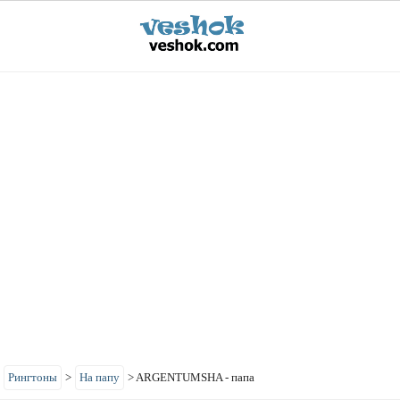
>
Рингтоны
>
На папу
>
ARGENTUMSHA - папа