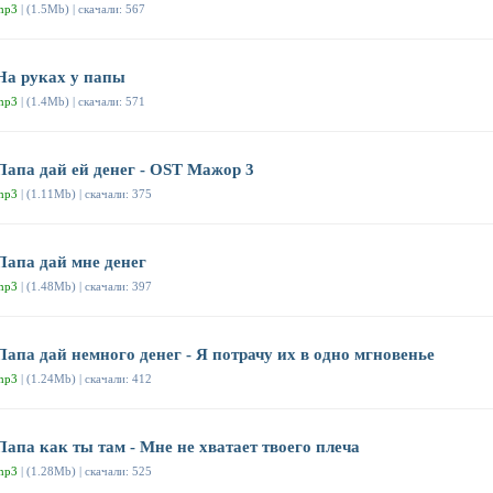
mp3
| (1.5Mb) | скачали: 567
На руках у папы
mp3
| (1.4Mb) | скачали: 571
Папа дай ей денег - OST Мажор 3
mp3
| (1.11Mb) | скачали: 375
Папа дай мне денег
mp3
| (1.48Mb) | скачали: 397
Папа дай немного денег - Я потрачу их в одно мгновенье
mp3
| (1.24Mb) | скачали: 412
Папа как ты там - Мне не хватает твоего плеча
mp3
| (1.28Mb) | скачали: 525