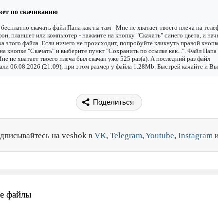
вет по скачиванию
бесплатно скачать файл Папа как ты там - Мне не хватает твоего плеча на теле
он, планшет или компьютер - нажмите на кнопку "Скачать" синего цвета, и нач
ка этого файла. Если ничего не происходит, попробуйте кликнуть правой кнопк
а кнопке "Скачать" и выберите пункт "Сохранить по ссылке как...". Файл Папа
Мне не хватает твоего плеча был скачан уже 525 раз(а). А последний раз файл
али 06.08.2026 (21:09), при этом размер у файла 1.28Mb. Быстрей качайте и Вы
Поделиться
дписывайтесь на veshok в
VK
,
Telegram
,
Youtube
,
Instagram
е файлы