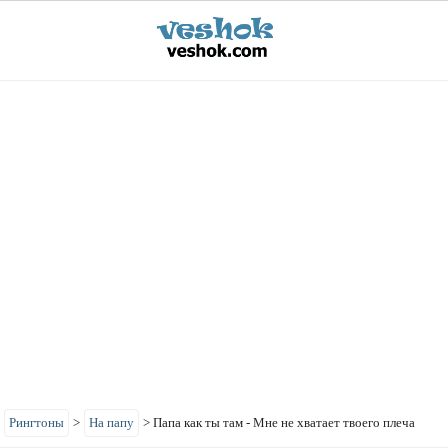
>
Рингтоны
>
На папу
>
Папа как ты там - Мне не хватает твоего плеча