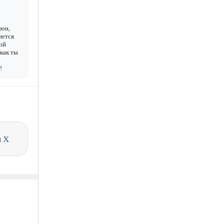
фон,
нется
ой
 как ты
!
и
X