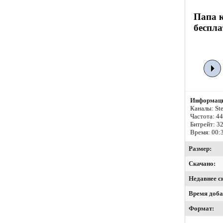
Папа к
беспла
Информаци
Каналы: Ste
Частота: 4
Битрейт:
32
Время: 00:
Размер:
Скачано:
Недавнее с
Время доба
Формат: