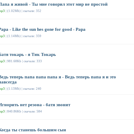
Папа я живой - Ты мне говорил этот мир не простой
mp3
| (1.02Mb) | скачали: 352
Papa - Like the sun hes gone for good - Papa
mp3
| (1.14Mb) | скачали: 359
Батя токарь - я Тик Токарь
mp3
| 981.68Kb | скачали: 333
Ведь теперь папа папа папа я - Ведь теперь папа я и это
навсегда
mp3
| (1.13Mb) | скачали: 240
Игнорить нет резона - батя звонит
mp3
| 840.86Kb | скачали: 584
Когда ты станешь большим сын