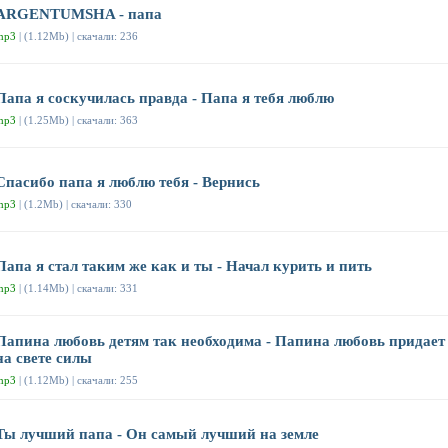
ARGENTUMSHA - папа
mp3
| (1.12Mb) | скачали: 236
Папа я соскучилась правда - Папа я тебя люблю
mp3
| (1.25Mb) | скачали: 363
Спасибо папа я люблю тебя - Вернись
mp3
| (1.2Mb) | скачали: 330
Папа я стал таким же как и ты - Начал курить и пить
mp3
| (1.14Mb) | скачали: 331
Папина любовь детям так необходима - Папина любовь придает
на свете силы
mp3
| (1.12Mb) | скачали: 255
Ты лучший папа - Он самый лучший на земле