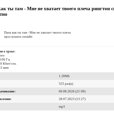
ак ты там - Мне не хватает твоего плеча рингтон 
тно
Папа как ты там - Мне не хватает твоего плеча
прослушать онлайн
я о трэке:
reo
4100 Гц
0 Кбит/сек.
33 мин
1.28Mb
525 раз(а)
качивание:
06.08.2026 (21:09)
вления:
28.07.2023 (13:27)
mp3