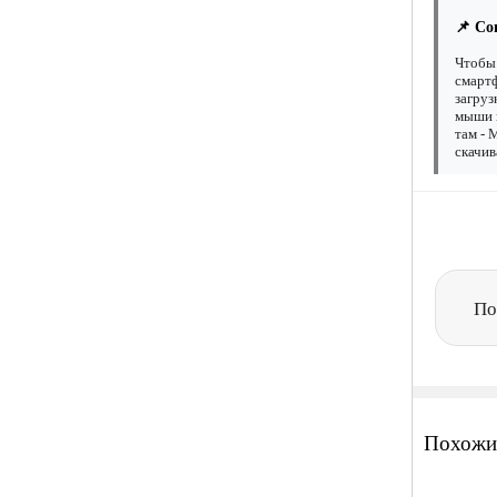
📌 Со
Чтобы 
смартф
загруз
мыши н
там - 
скачив
По
Похожи