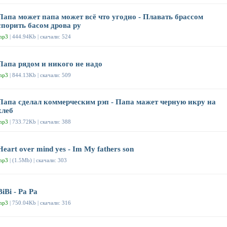
Папа может папа может всё что угодно - Плавать брассом
спорить басом дрова ру
mp3
| 444.94Kb | скачали: 524
Папа рядом и никого не надо
mp3
| 844.13Kb | скачали: 509
Папа сделал коммерческим рэп - Папа мажет черную икру на
хлеб
mp3
| 733.72Kb | скачали: 388
Heart over mind yes - Im My fathers son
mp3
| (1.5Mb) | скачали: 303
BiBi - Pa Pa
mp3
| 750.04Kb | скачали: 316