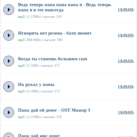
Ведь теперь папа папа папа я - Ведь теперь
папа я и это навсегда
СКАЧАТЬ
mp3
| (1.13Mb) | скачали: 243
Игнорить нет резона - батя звонит
СКАЧАТЬ
mp3
| 840.86Kb | скачали: 586
Когда ты станешь большим сын
СКАЧАТЬ
mp3
| (1.5Mb) | скачали: 571
На руках у папы
СКАЧАТЬ
mp3
| (1.4Mb) | скачали: 573
Папа дай ей денег - OST Мажор 3
СКАЧАТЬ
mp3
| (1.11Mb) | скачали: 376
Папа дай мне денег