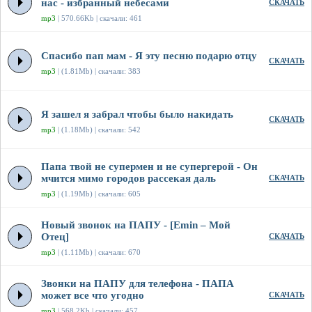
нас - избранный небесами
СКАЧАТЬ
mp3
| 570.66Kb | скачали: 461
Спасибо пап мам - Я эту песню подарю отцу
СКАЧАТЬ
mp3
| (1.81Mb) | скачали: 383
Я зашел я забрал чтобы было накидать
СКАЧАТЬ
mp3
| (1.18Mb) | скачали: 542
Папа твой не супермен и не супергерой - Он
мчится мимо городов рассекая даль
СКАЧАТЬ
mp3
| (1.19Mb) | скачали: 605
Новый звонок на ПАПУ - [Emin – Мой
Отец]
СКАЧАТЬ
mp3
| (1.11Mb) | скачали: 670
Звонки на ПАПУ для телефона - ПАПА
может все что угодно
СКАЧАТЬ
mp3
| 568.2Kb | скачали: 457