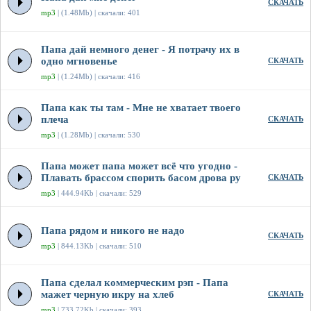
СКАЧАТЬ
mp3
| (1.48Mb) | скачали: 401
Папа дай немного денег - Я потрачу их в
одно мгновенье
СКАЧАТЬ
mp3
| (1.24Mb) | скачали: 416
Папа как ты там - Мне не хватает твоего
плеча
СКАЧАТЬ
mp3
| (1.28Mb) | скачали: 530
Папа может папа может всё что угодно -
Плавать брассом спорить басом дрова ру
СКАЧАТЬ
mp3
| 444.94Kb | скачали: 529
Папа рядом и никого не надо
СКАЧАТЬ
mp3
| 844.13Kb | скачали: 510
Папа сделал коммерческим рэп - Папа
мажет черную икру на хлеб
СКАЧАТЬ
mp3
| 733.72Kb | скачали: 393