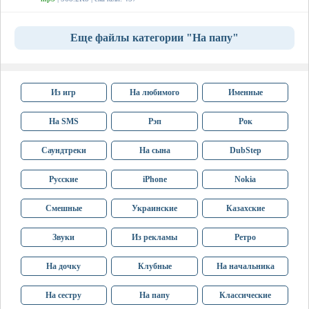
Еще файлы категории "На папу"
Из игр
На любимого
Именные
На SMS
Рэп
Рок
Саундтреки
На сына
DubStep
Русские
iPhone
Nokia
Смешные
Украинские
Казахские
Звуки
Из рекламы
Ретро
На дочку
Клубные
На начальника
На сестру
На папу
Классические