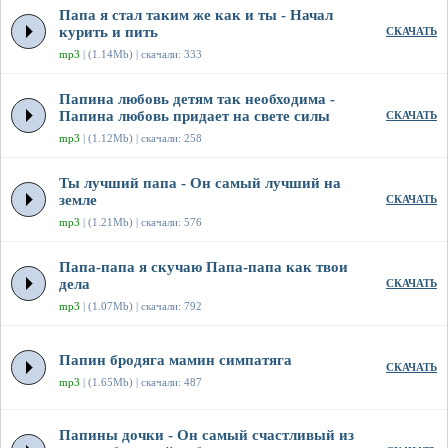
Папа я стал таким же как и ты - Начал
курить и пить
СКАЧАТЬ
mp3
| (1.14Mb) | скачали: 333
Папина любовь детям так необходима -
Папина любовь придает на свете силы
СКАЧАТЬ
mp3
| (1.12Mb) | скачали: 258
Ты лучший папа - Он самый лучший на
земле
СКАЧАТЬ
mp3
| (1.21Mb) | скачали: 576
Папа-папа я скучаю Папа-папа как твои
дела
СКАЧАТЬ
mp3
| (1.07Mb) | скачали: 792
Папин бродяга мамин симпатяга
СКАЧАТЬ
mp3
| (1.65Mb) | скачали: 487
Папины дочки - Он самый счастливый из