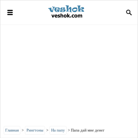
Главная
>
Рингтоны
>
На папу
>
Папа дай мне денег