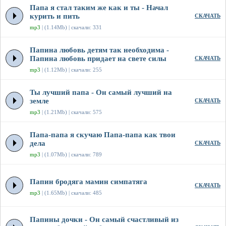
Папа я стал таким же как и ты - Начал
курить и пить
СКАЧАТЬ
mp3
| (1.14Mb) | скачали: 331
Папина любовь детям так необходима -
Папина любовь придает на свете силы
СКАЧАТЬ
mp3
| (1.12Mb) | скачали: 255
Ты лучший папа - Он самый лучший на
земле
СКАЧАТЬ
mp3
| (1.21Mb) | скачали: 575
Папа-папа я скучаю Папа-папа как твои
дела
СКАЧАТЬ
mp3
| (1.07Mb) | скачали: 789
Папин бродяга мамин симпатяга
СКАЧАТЬ
mp3
| (1.65Mb) | скачали: 485
Папины дочки - Он самый счастливый из