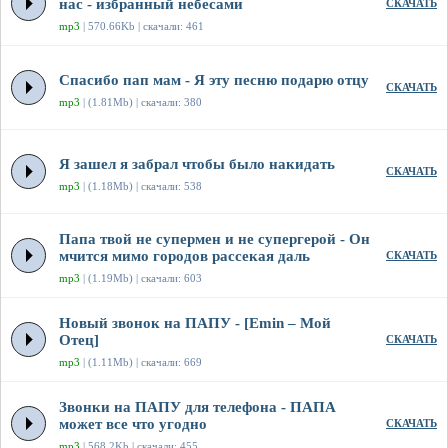
нас - избранный небесами
СКАЧАТЬ
mp3
| 570.66Kb | скачали: 461
Спасибо пап мам - Я эту песню подарю отцу
СКАЧАТЬ
mp3
| (1.81Mb) | скачали: 380
Я зашел я забрал чтобы было накидать
СКАЧАТЬ
mp3
| (1.18Mb) | скачали: 538
Папа твой не супермен и не супергерой - Он
мчится мимо городов рассекая даль
СКАЧАТЬ
mp3
| (1.19Mb) | скачали: 603
Новый звонок на ПАПУ - [Emin – Мой
Отец]
СКАЧАТЬ
mp3
| (1.11Mb) | скачали: 669
Звонки на ПАПУ для телефона - ПАПА
может все что угодно
СКАЧАТЬ
mp3
| 568.2Kb | скачали: 455