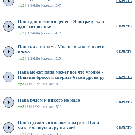
СКАЧАТЬ
mp3
| (1.48Mb) | скачали: 397
Папа дай немного денег - Я потрачу их в
одно мгновенье
СКАЧАТЬ
mp3
| (1.24Mb) | скачали: 412
Папа как ты там - Мне не хватает твоего
плеча
СКАЧАТЬ
mp3
| (1.28Mb) | скачали: 525
Папа может папа может всё что угодно -
Плавать брассом спорить басом дрова ру
СКАЧАТЬ
mp3
| 444.94Kb | скачали: 524
Папа рядом и никого не надо
СКАЧАТЬ
mp3
| 844.13Kb | скачали: 509
Папа сделал коммерческим рэп - Папа
мажет черную икру на хлеб
СКАЧАТЬ
mp3
| 733.72Kb | скачали: 389