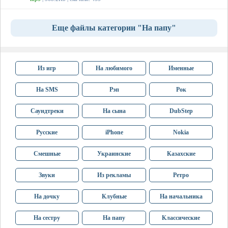
Еще файлы категории "На папу"
Из игр
На любимого
Именные
На SMS
Рэп
Рок
Саундтреки
На сына
DubStep
Русские
iPhone
Nokia
Смешные
Украинские
Казахские
Звуки
Из рекламы
Ретро
На дочку
Клубные
На начальника
На сестру
На папу
Классические