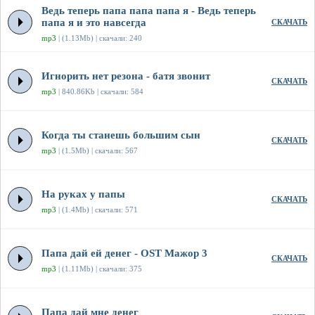
Ведь теперь папа папа папа я - Ведь теперь
папа я и это навсегда
СКАЧАТЬ
mp3
| (1.13Mb) | скачали: 240
Игнорить нет резона - батя звонит
СКАЧАТЬ
mp3
| 840.86Kb | скачали: 584
Когда ты станешь большим сын
СКАЧАТЬ
mp3
| (1.5Mb) | скачали: 567
На руках у папы
СКАЧАТЬ
mp3
| (1.4Mb) | скачали: 571
Папа дай ей денег - OST Мажор 3
СКАЧАТЬ
mp3
| (1.11Mb) | скачали: 375
Папа дай мне денег