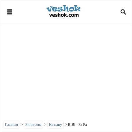
Главная
>
Рингтоны
>
На папу
>
BiBi - Pa Pa