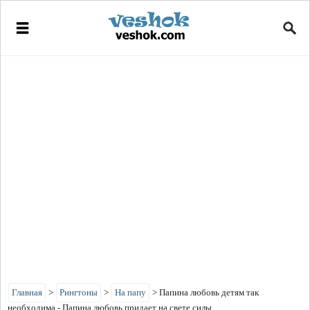
Главная
>
Рингтоны
>
На папу
>
Папина любовь детям так
необходима - Папина любовь придает на свете силы