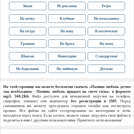
Звуки
Из рекламы
Ретро
На дочку
Клубные
На начальника
На сестру
На папу
Классические
Громкие
На брата
На маму
Шансон
Новогодние
Стандартные
На будильник
На любимую
Детские
На этой странице вы можете бесплатно скачать «Папина любовь детям
так необходима - Папина любовь придает на свете силы» в формате
mp3, 568.2Kb
. Файл доступен для мгновенной загрузки на телефон,
смартфон, планшет или компьютер
без регистрации и SMS
. Перед
скачиванием вы можете прослушать отрывок онлайн или посмотреть
превью. Все файлы на сайте отсортированы по категориям и легко
находятся через поиск. Если хотите, можете также загрузить свои файлы и
поделиться ими с другими пользователями. Приятного использования!