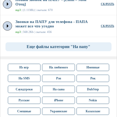
Отец]
СКАЧАТЬ
mp3
| (1.11Mb) | скачали: 670
Звонки на ПАПУ для телефона - ПАПА
может все что угодно
СКАЧАТЬ
mp3
| 568.2Kb | скачали: 456
Еще файлы категории "На папу"
Из игр
На любимого
Именные
На SMS
Рэп
Рок
Саундтреки
На сына
DubStep
Русские
iPhone
Nokia
Смешные
Украинские
Казахские