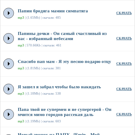
Папин бродяга мамин симпатяга
СКАЧАТЬ
mp3
| (1.65Mb) | скачали: 485
Папины дочки - Он самый счастливый из
нас - избранный небесами
СКАЧАТЬ
mp3
| 570.66Kb | скачали: 461
Спасибо пап мам - Я эту песню подарю отцу
СКАЧАТЬ
mp3
| (1.81Mb) | скачали: 381
Я зашел я забрал чтобы было накидать
СКАЧАТЬ
mp3
| (1.18Mb) | скачали: 538
Папа твой не супермен и не супергерой - Он
мчится мимо городов рассекая даль
СКАЧАТЬ
mp3
| (1.19Mb) | скачали: 603
Новый звонок на ПАПУ - [Emin – Мой