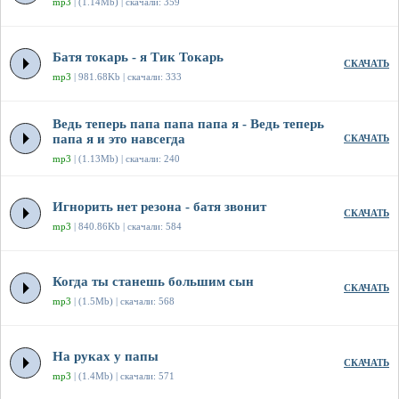
mp3
| (1.14Mb) | скачали: 359
Батя токарь - я Тик Токарь
СКАЧАТЬ
mp3
| 981.68Kb | скачали: 333
Ведь теперь папа папа папа я - Ведь теперь
папа я и это навсегда
СКАЧАТЬ
mp3
| (1.13Mb) | скачали: 240
Игнорить нет резона - батя звонит
СКАЧАТЬ
mp3
| 840.86Kb | скачали: 584
Когда ты станешь большим сын
СКАЧАТЬ
mp3
| (1.5Mb) | скачали: 568
На руках у папы
СКАЧАТЬ
mp3
| (1.4Mb) | скачали: 571