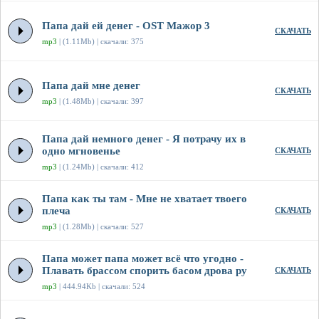
Папа дай ей денег - OST Мажор 3
СКАЧАТЬ
mp3
| (1.11Mb) | скачали: 375
Папа дай мне денег
СКАЧАТЬ
mp3
| (1.48Mb) | скачали: 397
Папа дай немного денег - Я потрачу их в
одно мгновенье
СКАЧАТЬ
mp3
| (1.24Mb) | скачали: 412
Папа как ты там - Мне не хватает твоего
плеча
СКАЧАТЬ
mp3
| (1.28Mb) | скачали: 527
Папа может папа может всё что угодно -
Плавать брассом спорить басом дрова ру
СКАЧАТЬ
mp3
| 444.94Kb | скачали: 524