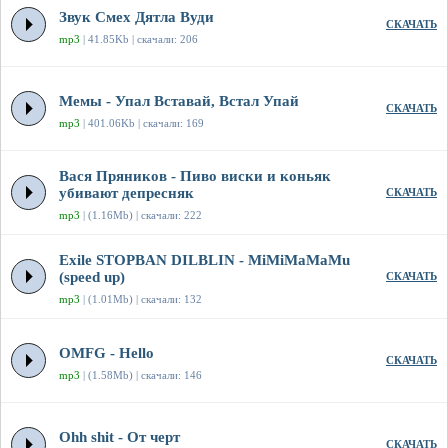
Звук Смех Дятла Вуди
СКАЧАТЬ
mp3
| 41.85Kb | скачали: 206
Мемы - Упал Вставай, Встал Упай
СКАЧАТЬ
mp3
| 401.06Kb | скачали: 169
Вася Пряников - Пиво виски и коньяк
убивают депресняк
СКАЧАТЬ
mp3
| (1.16Mb) | скачали: 222
Exile STOPBAN DILBLIN - MiMiMaMaMu
(speed up)
СКАЧАТЬ
mp3
| (1.01Mb) | скачали: 132
OMFG - Hello
СКАЧАТЬ
mp3
| (1.58Mb) | скачали: 146
Ohh shit - От черт
СКАЧАТЬ