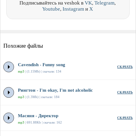
Подписывайтесь на veshok в
VK
,
Telegram
,
Youtube
,
Instagram
и
X
Похожие файлы
Cavendish - Funny song
СКАЧАТЬ
mp3
| (1.15Mb) | скачали: 134
Рингтон - I'm okay, I'm not alcoholic
СКАЧАТЬ
mp3
| (1.3Mb) | скачали: 184
Масяня - Директор
СКАЧАТЬ
mp3
| 691.88Kb | скачали: 162