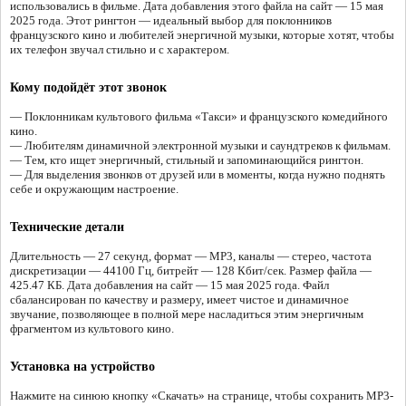
использовались в фильме. Дата добавления этого файла на сайт — 15 мая
2025 года. Этот рингтон — идеальный выбор для поклонников
французского кино и любителей энергичной музыки, которые хотят, чтобы
их телефон звучал стильно и с характером.
Кому подойдёт этот звонок
— Поклонникам культового фильма «Такси» и французского комедийного
кино.
— Любителям динамичной электронной музыки и саундтреков к фильмам.
— Тем, кто ищет энергичный, стильный и запоминающийся рингтон.
— Для выделения звонков от друзей или в моменты, когда нужно поднять
себе и окружающим настроение.
Технические детали
Длительность — 27 секунд, формат — MP3, каналы — стерео, частота
дискретизации — 44100 Гц, битрейт — 128 Кбит/сек. Размер файла —
425.47 КБ. Дата добавления на сайт — 15 мая 2025 года. Файл
сбалансирован по качеству и размеру, имеет чистое и динамичное
звучание, позволяющее в полной мере насладиться этим энергичным
фрагментом из культового кино.
Установка на устройство
Нажмите на синюю кнопку «Скачать» на странице, чтобы сохранить MP3-