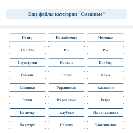
Еще файлы категории "Смешные"
Из игр
На любимого
Именные
На SMS
Рэп
Рок
Саундтреки
На сына
DubStep
Русские
iPhone
Nokia
Смешные
Украинские
Казахские
Звуки
Из рекламы
Ретро
На дочку
Клубные
На начальника
На сестру
На папу
Классические