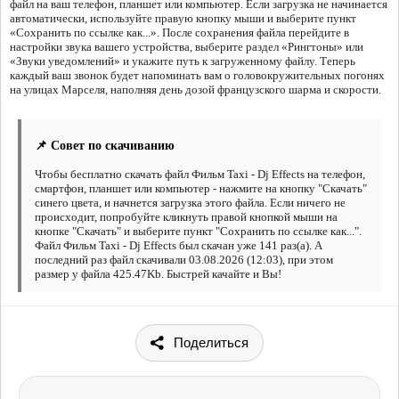
файл на ваш телефон, планшет или компьютер. Если загрузка не начинается
автоматически, используйте правую кнопку мыши и выберите пункт
«Сохранить по ссылке как...». После сохранения файла перейдите в
настройки звука вашего устройства, выберите раздел «Рингтоны» или
«Звуки уведомлений» и укажите путь к загруженному файлу. Теперь
каждый ваш звонок будет напоминать вам о головокружительных погонях
на улицах Марселя, наполняя день дозой французского шарма и скорости.
📌 Совет по скачиванию
Чтобы бесплатно скачать файл Фильм Taxi - Dj Effects на телефон,
смартфон, планшет или компьютер - нажмите на кнопку "Скачать"
синего цвета, и начнется загрузка этого файла. Если ничего не
происходит, попробуйте кликнуть правой кнопкой мыши на
кнопке "Скачать" и выберите пункт "Сохранить по ссылке как...".
Файл Фильм Taxi - Dj Effects был скачан уже 141 раз(а). А
последний раз файл скачивали 03.08.2026 (12:03), при этом
размер у файла 425.47Kb. Быстрей качайте и Вы!
Поделиться