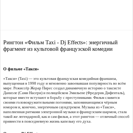
Рингтон «Фильм Taxi - Dj Effects»: энергичный
фрагмент из культовой французской комедии
О фильме «Такси»
«Такси» (Taxi) — это культовая французская комедийная франшиза,
выпущенная в 1998 году и мгновенно завоевавшая популярность во всём
мире. Режиссёр Жерар Пирес создал динамичную историю о таксисте
Даниэле (Сами Насери) и полицейском Эмильене (Фредерик Дифенталь),
которые вместе вступают в борьбу с преступниками. Фильм славится
своими головокружительными погонями, запоминающимся чёрным
юмором и, конечно, энергичным саундтреком. Музыка из «Такси»,
наполненная ритмами электронной музыки и французским шармом, стала
такой же легендарной, как и сам фильм, а этот рингтон — отличный способ
привнести в повседневную жизнь капельку его духа.