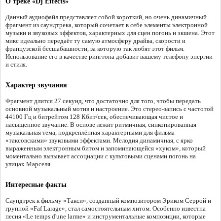
О треке «Dj Effects»
Данный аудиофайл представляет собой короткий, но очень динамичный
фрагмент из саундтрека, который сочетает в себе элементы электронной
музыки и звуковых эффектов, характерных для сцен погонь и экшена. Этот
микс идеально передаёт ту самую атмосферу драйва, скорости и
французской бесшабашности, за которую так любят этот фильм.
Использование его в качестве рингтона добавит вашему телефону энергии
и стиля.
Характер звучания
Фрагмент длится 27 секунд, что достаточно для того, чтобы передать
основной музыкальный мотив и настроение. Это стерео-запись с частотой
44100 Гц и битрейтом 128 Кбит/сек, обеспечивающая чистое и
насыщенное звучание. В основе лежит ритмичная, синкопированная
музыкальная тема, подкреплённая характерными для фильма
«таксовскими» звуковыми эффектами. Мелодия динамичная, с ярко
выраженным электронным битом и запоминающейся «хуком», который
моментально вызывает ассоциации с культовыми сценами погонь на
улицах Марселя.
Интересные факты
Саундтрек к фильму «Такси», созданный композитором Эриком Серрой и
группой «Faf Larage», стал самостоятельным хитом. Особенно известна
песня «Le temps d'une larme» и инструментальные композиции, которые