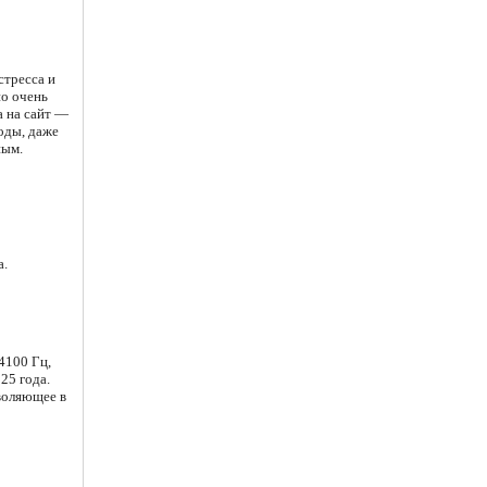
стресса и
но очень
а на сайт —
оды, даже
ным.
а.
4100 Гц,
25 года.
зволяющее в