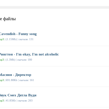
е файлы
Cavendish - Funny song
mp3
| (1.15Mb) | скачали: 131
Рингтон - I'm okay, I'm not alcoholic
mp3
| (1.3Mb) | скачали: 180
Масяня - Директор
mp3
| 691.88Kb | скачали: 161
Звук Смех Дятла Вуди
mp3
| 41.85Kb | скачали: 203