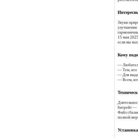
Интересн
Звуки прир
улучшения 
гармоничны
15 мая 202
если вы на
Кому подо
— Любителя
— Тем, кто
— Для выдел
— Всем, кто
Техническ
Длительнос
битрейт — 
Файл сбала
полной мер
Установка