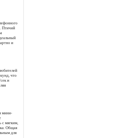
елефонного
я. Птичий
м
идеальный
дартно и
 любителей
екунд, что
сек и
оляя
я мини-
е
 с мягким,
ика. Общая
льным для