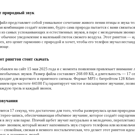
т природный звук
файл представляет собой уникальное сочетание живого пения птицы и звука т
ая комбинация создаёт иллюзию, будто сама природа пытается с вами связатьс
н из самых успокаивающих и естественных звуков, в паре с мелодичным звонко
 обычное уведомление в маленький глоток свежего воздуха. Этот рингтон — 
ех, кто ценит гармонию с природой и хочет, чтобы его телефон звучал нестан
яюще.
от рингтон стоит скачать
обавлен на сайт 15 мая 2025 года и с момента появления привлекает внимание
 необычных звуков. Размер файла составляет 268.69 КБ, а длительность — 17 с
дходит для короткого и приятного сигнала. Формат MP3 с битрейтом 128 Кбит/
анием при частоте 44100 Гц гарантирует чистое и насыщенное звучание, позв
аждую трель и каждый звонок.
 звучания
лится 17 секунд, что достаточно для того, чтобы развернулась целая природна
 стерео-запись, обеспечивающая объёмное звучание, которое создаёт ощущени
 в лесу или парке. Птичий щебет звучит натурально и мелодично, переплетаясь
им» звонком, который может напоминать звук старого телефона или колокольч
— спокойная, свежая и немного ностальгическая, что делает этот рингтон идеа
ных и душевных людей.