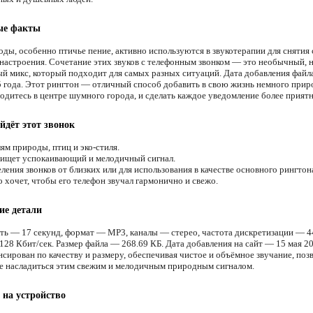
ые факты
оды, особенно птичье пение, активно используются в звукотерапии для снятия 
настроения. Сочетание этих звуков с телефонным звонком — это необычный, 
й микс, который подходит для самых разных ситуаций. Дата добавления файл
5 года. Этот рингтон — отличный способ добавить в свою жизнь немного прир
ходитесь в центре шумного города, и сделать каждое уведомление более прият
йдёт этот звонок
м природы, птиц и эко-стиля.
 ищет успокаивающий и мелодичный сигнал.
ения звонков от близких или для использования в качестве основного рингтон
 хочет, чтобы его телефон звучал гармонично и свежо.
ие детали
ть — 17 секунд, формат — MP3, каналы — стерео, частота дискретизации — 4
128 Кбит/сек. Размер файла — 268.69 КБ. Дата добавления на сайт — 15 мая 20
нсирован по качеству и размеру, обеспечивая чистое и объёмное звучание, по
е насладиться этим свежим и мелодичным природным сигналом.
 на устройство