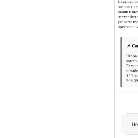
Нажмите на
планшет ил
мыши и выб
настройки 
укажите пу
прекрасен 
📌 Со
Чтобы 
компью
Если н
и выбе
129 ра
268.69
По