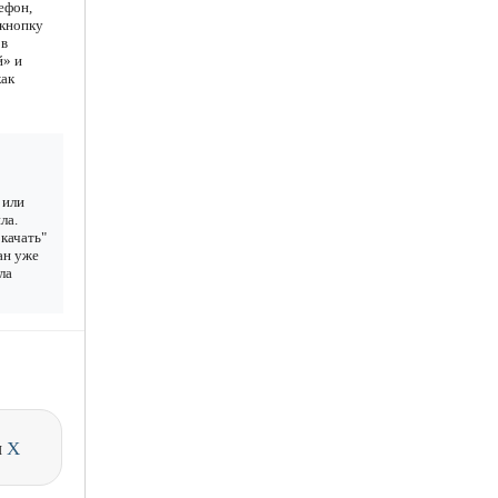
ефон,
 кнопку
 в
й» и
как
 или
ла.
качать"
ан уже
ла
и
X