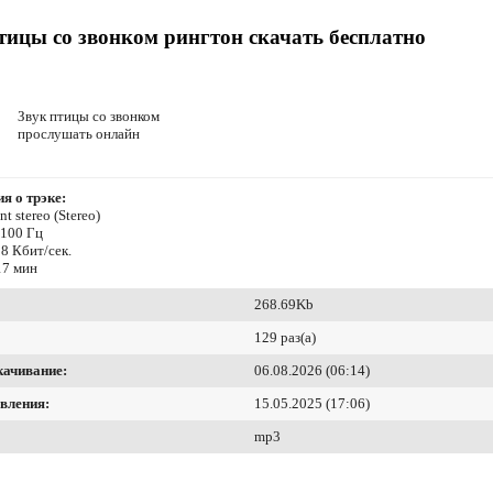
тицы со звонком рингтон скачать бесплатно
Звук птицы со звонком
прослушать онлайн
я о трэке:
t stereo (Stereo)
4100 Гц
8 Кбит/сек.
17 мин
268.69Kb
129 раз(а)
качивание:
06.08.2026 (06:14)
вления:
15.05.2025 (17:06)
mp3