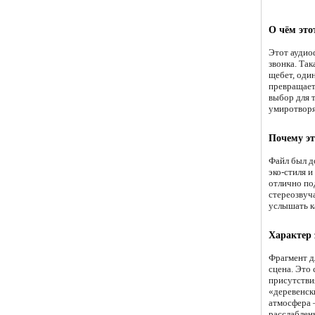
О чём это
Этот аудио
звонка. Так
щебет, оди
превращает
выбор для т
умиротвор
Почему эт
Файл был д
эко-стиля и
отлично по
стереозвуч
услышать к
Характер
Фрагмент д
сцена. Это
присутствия
«деревенск
атмосфера 
расслаблен