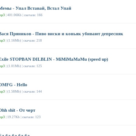
Мемы - Упал Вставай, Встал Упай
mp3
| 401.06Kb | скачали: 166
Вася Пряников - Пиво виски и коньяк убивают депресняк
mp3
| (1.16Mb) | скачали: 218
Exile STOPBAN DILBLIN - MiMiMaMaMu (speed up)
mp3
| (1.01Mb) | скачали: 125
OMFG - Hello
mp3
| (1.58Mb) | скачали: 144
Ohh shit - От черт
mp3
| 19.27Kb | скачали: 123
Бл-бл-бл-бл-бл