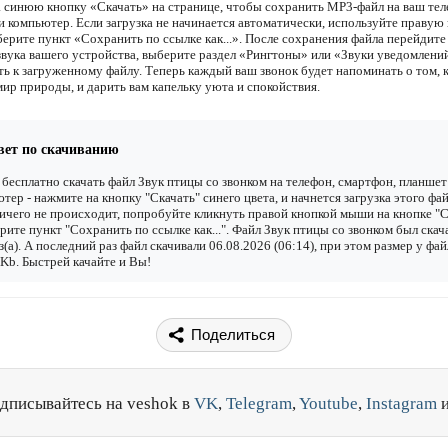
 синюю кнопку «Скачать» на странице, чтобы сохранить MP3-файл на ваш тел
и компьютер. Если загрузка не начинается автоматически, используйте правую
ерите пункт «Сохранить по ссылке как...». После сохранения файла перейдите
звука вашего устройства, выберите раздел «Рингтоны» или «Звуки уведомлени
ть к загруженному файлу. Теперь каждый ваш звонок будет напоминать о том, 
мир природы, и дарить вам капельку уюта и спокойствия.
вет по скачиванию
бесплатно скачать файл Звук птицы со звонком на телефон, смартфон, планшет
тер - нажмите на кнопку "Скачать" синего цвета, и начнется загрузка этого фай
ичего не происходит, попробуйте кликнуть правой кнопкой мыши на кнопке "С
рите пункт "Сохранить по ссылке как...". Файл Звук птицы со звонком был скач
з(а). А последний раз файл скачивали 06.08.2026 (06:14), при этом размер у фай
Kb. Быстрей качайте и Вы!
Поделиться
дписывайтесь на veshok в
VK
,
Telegram
,
Youtube
,
Instagram