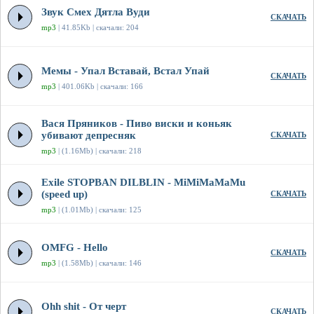
Звук Смех Дятла Вуди
СКАЧАТЬ
mp3
| 41.85Kb | скачали: 204
Мемы - Упал Вставай, Встал Упай
СКАЧАТЬ
mp3
| 401.06Kb | скачали: 166
Вася Пряников - Пиво виски и коньяк
убивают депресняк
СКАЧАТЬ
mp3
| (1.16Mb) | скачали: 218
Exile STOPBAN DILBLIN - MiMiMaMaMu
(speed up)
СКАЧАТЬ
mp3
| (1.01Mb) | скачали: 125
OMFG - Hello
СКАЧАТЬ
mp3
| (1.58Mb) | скачали: 146
Ohh shit - От черт
СКАЧАТЬ