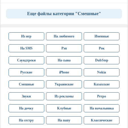
Еще файлы категории "Смешные"
Из игр
На любимого
Именные
На SMS
Рэп
Рок
Саундтреки
На сына
DubStep
Русские
iPhone
Nokia
Смешные
Украинские
Казахские
Звуки
Из рекламы
Ретро
На дочку
Клубные
На начальника
На сестру
На папу
Классические