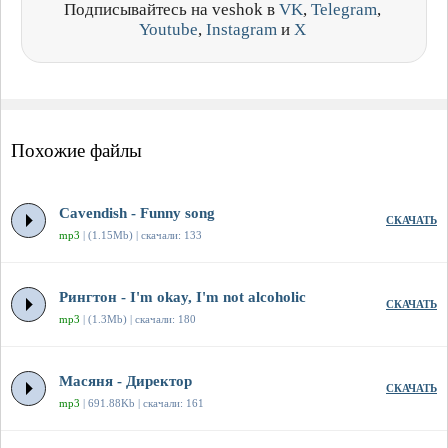
Подписывайтесь на veshok в
VK
,
Telegram
,
Youtube
,
Instagram
и
X
Похожие файлы
Cavendish - Funny song
СКАЧАТЬ
mp3
| (1.15Mb) | скачали: 133
Рингтон - I'm okay, I'm not alcoholic
СКАЧАТЬ
mp3
| (1.3Mb) | скачали: 180
Масяня - Директор
СКАЧАТЬ
mp3
| 691.88Kb | скачали: 161