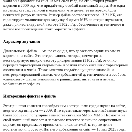
Файл был добавлен на сайт 15 мая 2025 года, но его история уходит
корнями в 2009 год, что придаёт ему особый винтажный шарм. Это одна
из самых старых записей в коллекции, что делает её интересной для
ценителей ретро-контента. Размер файла составляет всего 13.21 КБ, что
гарантирует молниеносную загрузку. Формат MP3 со стереозвучанием,
даже при нестандартной частоте 11025 Гц, обеспечивает аутентичное и
чёткое воспроизведение этого короткого эффекта.
Характер звучания
Длительность файла — менее секунды, что делает его одним из самых
коротких на сайте. Это стерео-запись, которая, несмотря на
нестандартную низкую частоту дискретизации (11025 Гц), отлично
передаёт характерный «взрывной» и резкий тембр чихания с характерным
окончанием «-чхи!». Такое качество создаёт ощущение «живой» и
неотредактированной записи, что добавляет ей аутентичности и особого,
«лампового» шарма, напоминая о ранних днях интернета и первых
мобильных телефонах.
Интересные факты о файле
Этот рингтон является своеобразным «ветераном» среди звуков на сайте,
ведь его год выпуска — 2009. В то время такие короткие и забавные звуки
были особенно популярны в качестве сигналов SMS и MMS. Несмотря на
свой почтенный возраст и невысокое качество записи по современным
меркам, он продолжает привлекать пользователей, которые ценят
ностальгию и простоту. Дата его добавления на сайт — 15 мая 2025 года,