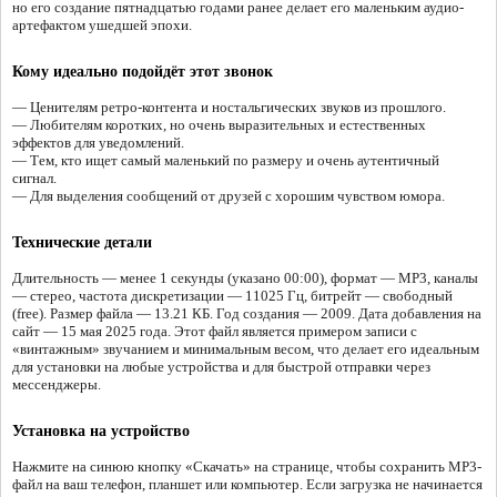
но его создание пятнадцатью годами ранее делает его маленьким аудио-
артефактом ушедшей эпохи.
Кому идеально подойдёт этот звонок
— Ценителям ретро-контента и ностальгических звуков из прошлого.
— Любителям коротких, но очень выразительных и естественных
эффектов для уведомлений.
— Тем, кто ищет самый маленький по размеру и очень аутентичный
сигнал.
— Для выделения сообщений от друзей с хорошим чувством юмора.
Технические детали
Длительность — менее 1 секунды (указано 00:00), формат — MP3, каналы
— стерео, частота дискретизации — 11025 Гц, битрейт — свободный
(free). Размер файла — 13.21 КБ. Год создания — 2009. Дата добавления на
сайт — 15 мая 2025 года. Этот файл является примером записи с
«винтажным» звучанием и минимальным весом, что делает его идеальным
для установки на любые устройства и для быстрой отправки через
мессенджеры.
Установка на устройство
Нажмите на синюю кнопку «Скачать» на странице, чтобы сохранить MP3-
файл на ваш телефон, планшет или компьютер. Если загрузка не начинается