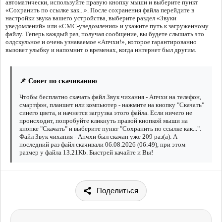
автоматически, используйте правую кнопку мыши и выберите пункт
«Сохранить по ссылке как...». После сохранения файла перейдите в
настройки звука вашего устройства, выберите раздел «Звуки
уведомлений» или «СМС-уведомления» и укажите путь к загруженному
файлу. Теперь каждый раз, получая сообщение, вы будете слышать это
олдскульное и очень узнаваемое «Апчхи!», которое гарантированно
вызовет улыбку и напомнит о временах, когда интернет был другим.
📌 Совет по скачиванию
Чтобы бесплатно скачать файл Звук чихания - Апчхи на телефон,
смартфон, планшет или компьютер - нажмите на кнопку "Скачать"
синего цвета, и начнется загрузка этого файла. Если ничего не
происходит, попробуйте кликнуть правой кнопкой мыши на
кнопке "Скачать" и выберите пункт "Сохранить по ссылке как...".
Файл Звук чихания - Апчхи был скачан уже 209 раз(а). А
последний раз файл скачивали 06.08.2026 (06:49), при этом
размер у файла 13.21Kb. Быстрей качайте и Вы!
Поделиться