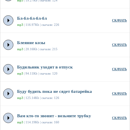
mp3
| 19.27Kb | скачали: 124
Бл-бл-бл-бл-бл
СКАЧАТЬ
mp3
| 116.97Kb | скачали: 226
Блеяние козы
СКАЧАТЬ
mp3
| 20.16Kb | скачали: 215
Будильник уходит в отпуск
СКАЧАТЬ
mp3
| 94.11Kb | скачали: 120
Буду будить пока не сядет батарейка
СКАЧАТЬ
mp3
| 125.14Kb | скачали: 126
Вам кто-то звонит - возьмите трубку
СКАЧАТЬ
mp3
| 114.19Kb | скачали: 160