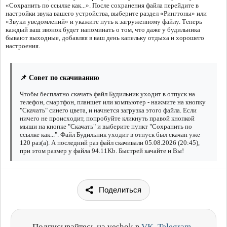
«Сохранить по ссылке как...». После сохранения файла перейдите в
настройки звука вашего устройства, выберите раздел «Рингтоны» или
«Звуки уведомлений» и укажите путь к загруженному файлу. Теперь
каждый ваш звонок будет напоминать о том, что даже у будильника
бывают выходные, добавляя в ваш день капельку отдыха и хорошего
настроения.
📌 Совет по скачиванию
Чтобы бесплатно скачать файл Будильник уходит в отпуск на
телефон, смартфон, планшет или компьютер - нажмите на кнопку
"Скачать" синего цвета, и начнется загрузка этого файла. Если
ничего не происходит, попробуйте кликнуть правой кнопкой
мыши на кнопке "Скачать" и выберите пункт "Сохранить по
ссылке как...". Файл Будильник уходит в отпуск был скачан уже
120 раз(а). А последний раз файл скачивали 05.08.2026 (20:45),
при этом размер у файла 94.11Kb. Быстрей качайте и Вы!
Поделиться
Подписывайтесь на veshok в
VK
,
Telegram
,