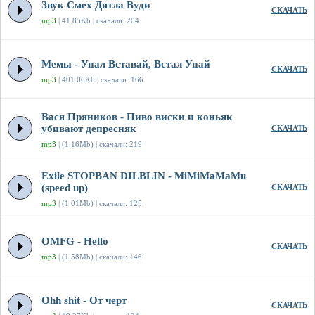
Звук Смех Дятла Вуди
СКАЧАТЬ
mp3
| 41.85Kb | скачали: 204
Мемы - Упал Вставай, Встал Упай
СКАЧАТЬ
mp3
| 401.06Kb | скачали: 166
Вася Пряников - Пиво виски и коньяк
убивают депресняк
СКАЧАТЬ
mp3
| (1.16Mb) | скачали: 219
Exile STOPBAN DILBLIN - MiMiMaMaMu
(speed up)
СКАЧАТЬ
mp3
| (1.01Mb) | скачали: 125
OMFG - Hello
СКАЧАТЬ
mp3
| (1.58Mb) | скачали: 146
Ohh shit - От черт
СКАЧАТЬ