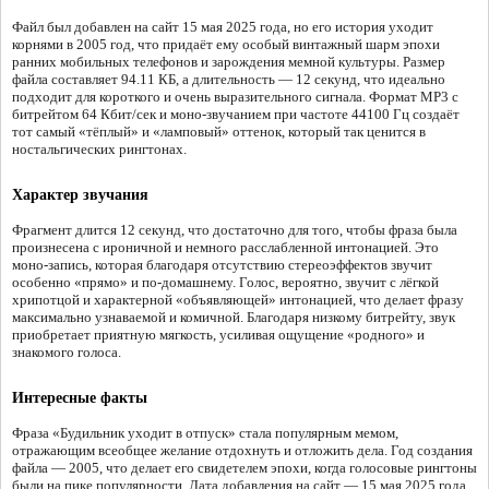
Файл был добавлен на сайт 15 мая 2025 года, но его история уходит
корнями в 2005 год, что придаёт ему особый винтажный шарм эпохи
ранних мобильных телефонов и зарождения мемной культуры. Размер
файла составляет 94.11 КБ, а длительность — 12 секунд, что идеально
подходит для короткого и очень выразительного сигнала. Формат MP3 с
битрейтом 64 Кбит/сек и моно-звучанием при частоте 44100 Гц создаёт
тот самый «тёплый» и «ламповый» оттенок, который так ценится в
ностальгических рингтонах.
Характер звучания
Фрагмент длится 12 секунд, что достаточно для того, чтобы фраза была
произнесена с ироничной и немного расслабленной интонацией. Это
моно-запись, которая благодаря отсутствию стереоэффектов звучит
особенно «прямо» и по-домашнему. Голос, вероятно, звучит с лёгкой
хрипотцой и характерной «объявляющей» интонацией, что делает фразу
максимально узнаваемой и комичной. Благодаря низкому битрейту, звук
приобретает приятную мягкость, усиливая ощущение «родного» и
знакомого голоса.
Интересные факты
Фраза «Будильник уходит в отпуск» стала популярным мемом,
отражающим всеобщее желание отдохнуть и отложить дела. Год создания
файла — 2005, что делает его свидетелем эпохи, когда голосовые рингтоны
были на пике популярности. Дата добавления на сайт — 15 мая 2025 года.