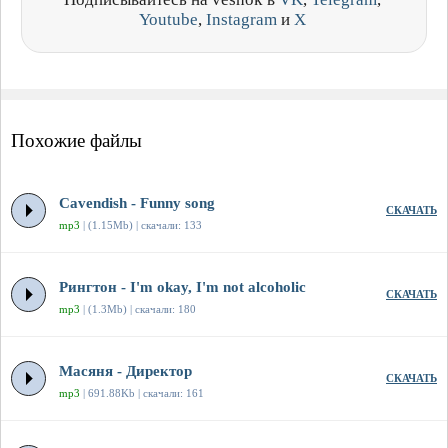
Youtube
,
Instagram
и
X
Похожие файлы
Cavendish - Funny song
СКАЧАТЬ
mp3
| (1.15Mb) | скачали: 133
Рингтон - I'm okay, I'm not alcoholic
СКАЧАТЬ
mp3
| (1.3Mb) | скачали: 180
Масяня - Директор
СКАЧАТЬ
mp3
| 691.88Kb | скачали: 161