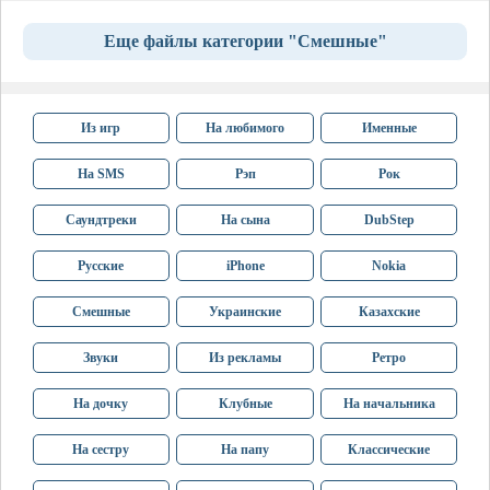
Еще файлы категории "Смешные"
Из игр
На любимого
Именные
На SMS
Рэп
Рок
Саундтреки
На сына
DubStep
Русские
iPhone
Nokia
Смешные
Украинские
Казахские
Звуки
Из рекламы
Ретро
На дочку
Клубные
На начальника
На сестру
На папу
Классические