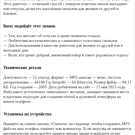
Этот рингтон — отличный способ с юмором отметить начало выходных
или отпуска, делая его идеальным сигналом для звонков от друзей и
близких.
Кому подойдёт этот звонок
— Тем, кто мечтает об отпуске и ценит моменты отдыха.
— Любителям ностальгических и «ламповых» голосовых сигналов.
— Для использования в качестве рингтона для звонков от друзей или в
выходные дни.
— Всем, кто ценит добрый, жизненный юмор и умеет радоваться отдыху.
Технические детали
Длительность — 12 секунд, формат — MP3, каналы — моно, частота
дискретизации — 44100 Гц, битрейт — 64 Кбит/сек. Размер файла — 94.11
КБ. Год создания — 2005. Дата добавления на сайт — 15 мая 2025 года.
Файл имеет аутентичное «винтажное» звучание, занимает минимум места
и идеально подходит для создания тёплой и душевной атмосферы на
вашем телефоне.
Установка на устройство
Нажмите на синюю кнопку «Скачать» на странице, чтобы сохранить MP3-
файл на ваш телефон, планшет или компьютер. Если загрузка не начинается
автоматически, используйте правую кнопку мыши и выберите пункт