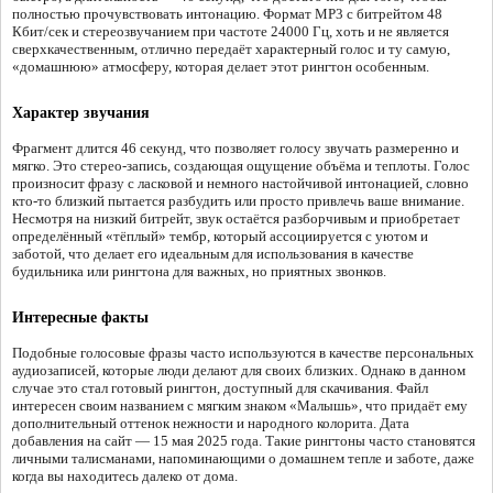
полностью прочувствовать интонацию. Формат MP3 с битрейтом 48
Кбит/сек и стереозвучанием при частоте 24000 Гц, хоть и не является
сверхкачественным, отлично передаёт характерный голос и ту самую,
«домашнюю» атмосферу, которая делает этот рингтон особенным.
Характер звучания
Фрагмент длится 46 секунд, что позволяет голосу звучать размеренно и
мягко. Это стерео-запись, создающая ощущение объёма и теплоты. Голос
произносит фразу с ласковой и немного настойчивой интонацией, словно
кто-то близкий пытается разбудить или просто привлечь ваше внимание.
Несмотря на низкий битрейт, звук остаётся разборчивым и приобретает
определённый «тёплый» тембр, который ассоциируется с уютом и
заботой, что делает его идеальным для использования в качестве
будильника или рингтона для важных, но приятных звонков.
Интересные факты
Подобные голосовые фразы часто используются в качестве персональных
аудиозаписей, которые люди делают для своих близких. Однако в данном
случае это стал готовый рингтон, доступный для скачивания. Файл
интересен своим названием с мягким знаком «Малышь», что придаёт ему
дополнительный оттенок нежности и народного колорита. Дата
добавления на сайт — 15 мая 2025 года. Такие рингтоны часто становятся
личными талисманами, напоминающими о домашнем тепле и заботе, даже
когда вы находитесь далеко от дома.