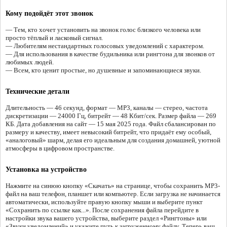
Кому подойдёт этот звонок
— Тем, кто хочет установить на звонок голос близкого человека или
просто тёплый и ласковый сигнал.
— Любителям нестандартных голосовых уведомлений с характером.
— Для использования в качестве будильника или рингтона для звонков от
любимых людей.
— Всем, кто ценит простые, но душевные и запоминающиеся звуки.
Технические детали
Длительность — 46 секунд, формат — MP3, каналы — стерео, частота
дискретизации — 24000 Гц, битрейт — 48 Кбит/сек. Размер файла — 269
КБ. Дата добавления на сайт — 15 мая 2025 года. Файл сбалансирован по
размеру и качеству, имеет невысокий битрейт, что придаёт ему особый,
«аналоговый» шарм, делая его идеальным для создания домашней, уютной
атмосферы в цифровом пространстве.
Установка на устройство
Нажмите на синюю кнопку «Скачать» на странице, чтобы сохранить MP3-
файл на ваш телефон, планшет или компьютер. Если загрузка не начинается
автоматически, используйте правую кнопку мыши и выберите пункт
«Сохранить по ссылке как...». После сохранения файла перейдите в
настройки звука вашего устройства, выберите раздел «Рингтоны» или
«Звуки уведомлений» и укажите путь к загруженному файлу. Теперь ваш