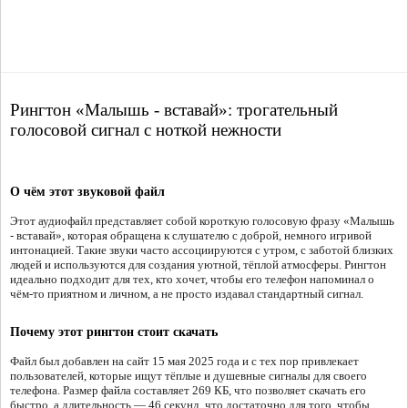
Рингтон «Малышь - вставай»: трогательный
голосовой сигнал с ноткой нежности
О чём этот звуковой файл
Этот аудиофайл представляет собой короткую голосовую фразу «Малышь
- вставай», которая обращена к слушателю с доброй, немного игривой
интонацией. Такие звуки часто ассоциируются с утром, с заботой близких
людей и используются для создания уютной, тёплой атмосферы. Рингтон
идеально подходит для тех, кто хочет, чтобы его телефон напоминал о
чём-то приятном и личном, а не просто издавал стандартный сигнал.
Почему этот рингтон стоит скачать
Файл был добавлен на сайт 15 мая 2025 года и с тех пор привлекает
пользователей, которые ищут тёплые и душевные сигналы для своего
телефона. Размер файла составляет 269 КБ, что позволяет скачать его
быстро, а длительность — 46 секунд, что достаточно для того, чтобы