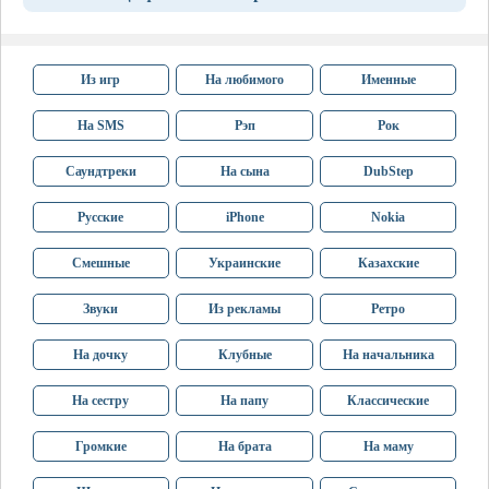
Из игр
На любимого
Именные
На SMS
Рэп
Рок
Саундтреки
На сына
DubStep
Русские
iPhone
Nokia
Смешные
Украинские
Казахские
Звуки
Из рекламы
Ретро
На дочку
Клубные
На начальника
На сестру
На папу
Классические
Громкие
На брата
На маму