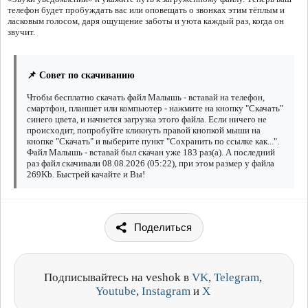
телефон будет пробуждать вас или оповещать о звонках этим тёплым и
ласковым голосом, даря ощущение заботы и уюта каждый раз, когда он
звучит.
📌 Совет по скачиванию
Чтобы бесплатно скачать файл Малышь - вставай на телефон,
смартфон, планшет или компьютер - нажмите на кнопку "Скачать"
синего цвета, и начнется загрузка этого файла. Если ничего не
происходит, попробуйте кликнуть правой кнопкой мыши на
кнопке "Скачать" и выберите пункт "Сохранить по ссылке как...".
Файл Малышь - вставай был скачан уже 183 раз(а). А последний
раз файл скачивали 08.08.2026 (05:22), при этом размер у файла
269Kb. Быстрей качайте и Вы!
Поделиться
Подписывайтесь на veshok в
VK
,
Telegram
,
Youtube
,
Instagram
и
X