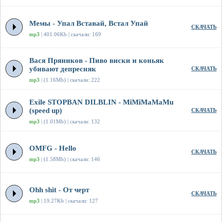
Мемы - Упал Вставай, Встал Упай
СКАЧАТЬ
mp3
| 401.06Kb | скачали: 169
Вася Пряников - Пиво виски и коньяк
убивают депресняк
СКАЧАТЬ
mp3
| (1.16Mb) | скачали: 222
Exile STOPBAN DILBLIN - MiMiMaMaMu
(speed up)
СКАЧАТЬ
mp3
| (1.01Mb) | скачали: 132
OMFG - Hello
СКАЧАТЬ
mp3
| (1.58Mb) | скачали: 146
Ohh shit - От черт
СКАЧАТЬ
mp3
| 19.27Kb | скачали: 127