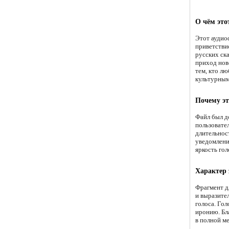
О чём это
Этот аудио
приветстви
русских ск
приход нов
тем, кто л
культурным
Почему эт
Файл был д
пользовате
длительнос
уведомлени
яркость го
Характер
Фрагмент д
и выразите
голоса. Гол
иронию. Бл
в полной м