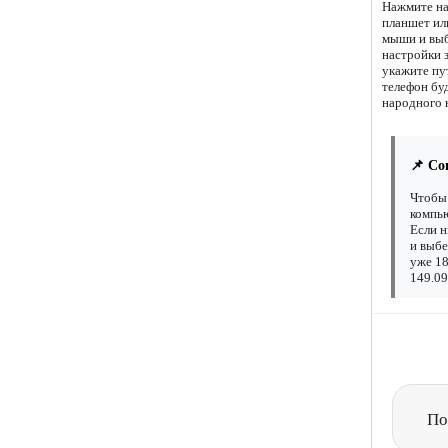
Нажмите на
планшет ил
мыши и выб
настройки 
укажите пу
телефон буд
народного 
📌 Со
Чтобы 
компью
Если н
и выбе
уже 18
149.09
По