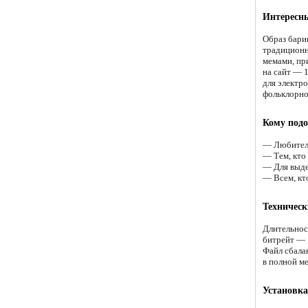
Интересн
Образ бари
традиционн
мемами, пр
на сайт — 1
для электр
фольклорно
Кому подо
— Любителя
— Тем, кто
— Для выде
— Всем, кт
Техническ
Длительнос
битрейт — 
Файл сбала
в полной м
Установка