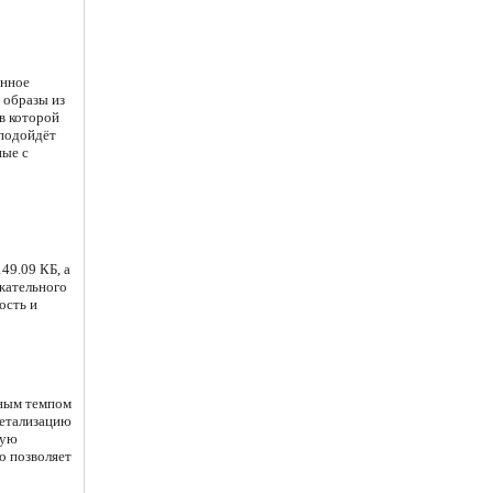
инное
 образы из
в которой
 подойдёт
ные с
49.09 КБ, а
ржательного
ость и
жным темпом
детализацию
кую
о позволяет