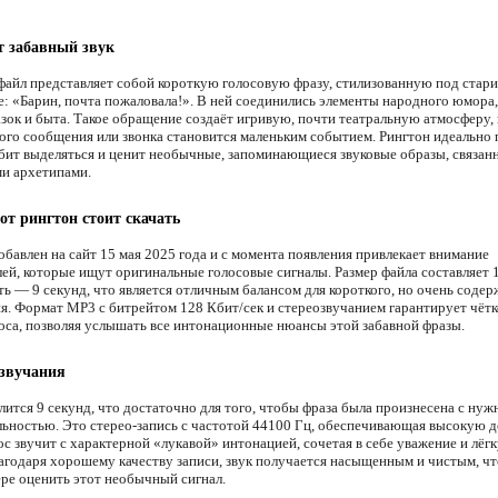
т забавный звук
файл представляет собой короткую голосовую фразу, стилизованную под стар
е: «Барин, почта пожаловала!». В ней соединились элементы народного юмора,
азок и быта. Такое обращение создаёт игривую, почти театральную атмосферу, 
ого сообщения или звонка становится маленьким событием. Рингтон идеально
юбит выделяться и ценит необычные, запоминающиеся звуковые образы, связан
и архетипами.
от рингтон стоит скачать
обавлен на сайт 15 мая 2025 года и с момента появления привлекает внимание
лей, которые ищут оригинальные голосовые сигналы. Размер файла составляет 1
ть — 9 секунд, что является отличным балансом для короткого, но очень соде
я. Формат MP3 с битрейтом 128 Кбит/сек и стереозвучанием гарантирует чётк
лоса, позволяя услышать все интонационные нюансы этой забавной фразы.
 звучания
лится 9 секунд, что достаточно для того, чтобы фраза была произнесена с ну
льностью. Это стерео-запись с частотой 44100 Гц, обеспечивающая высокую 
ос звучит с характерной «лукавой» интонацией, сочетая в себе уважение и лёг
агодаря хорошему качеству записи, звук получается насыщенным и чистым, чт
ере оценить этот необычный сигнал.